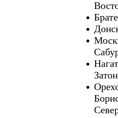
Вост
Брате
Донс
Москв
Сабу
Нага
Затон
Орехо
Бори
Севе