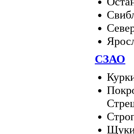
Оста
Свиб
Севе
Ярос
СЗАО
Курк
Покро
Стре
Стро
Щуки