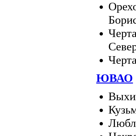
Орехо
Бори
Черт
Севе
Черт
ЮВАО
Выхи
Кузь
Любл