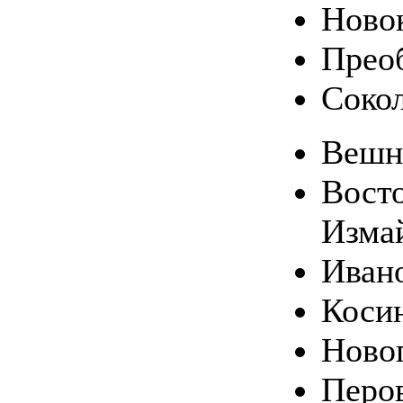
Ново
Прео
Соко
Вешн
Вост
Изма
Иван
Коси
Ново
Перо