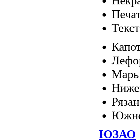
Некр
Печа
Текс
Капо
Лефо
Марь
Ниже
Ряза
Южно
ЮЗАО