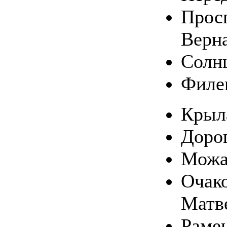
Прос
Верн
Солн
Филе
Крыл
Доро
Можа
Очако
Матв
Раме