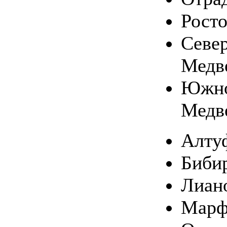
Рост
Севе
Медв
Южн
Медв
Алту
Биби
Лиан
Марф