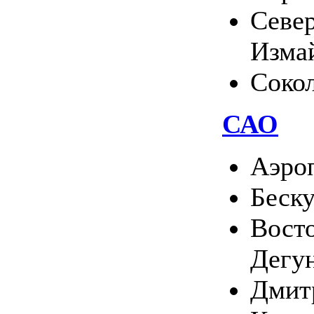
Севе
Изма
Соко
САО
Аэро
Беск
Вост
Дегу
Дмит