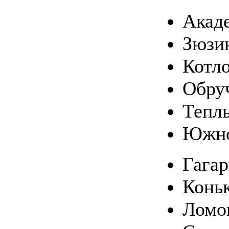
Акад
Зюзи
Котл
Обру
Тепл
Южно
Гага
Конь
Ломо