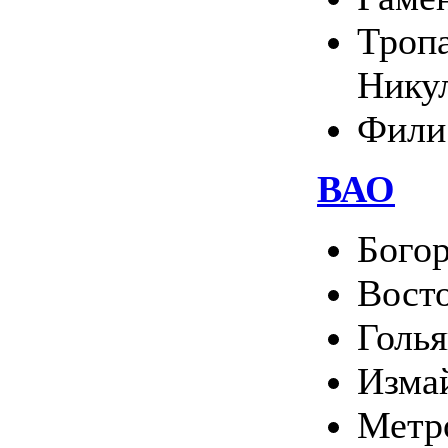
Тропа
Нику
Фили
ВАО
Богор
Вост
Голь
Изма
Метр