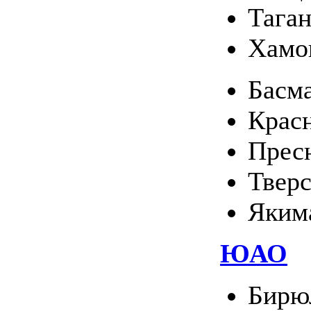
Тага
Хамо
Басм
Крас
Прес
Твер
Яким
ЮАО
Бирю