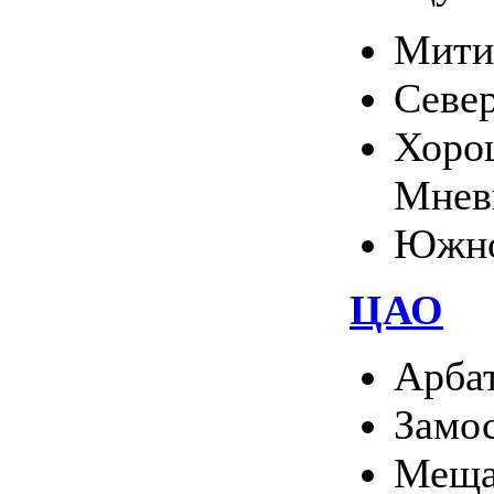
Мити
Севе
Хоро
Мнев
Южно
ЦАО
Арба
Замо
Меща