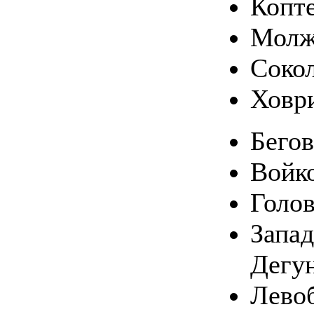
Копт
Молж
Соко
Ховр
Бего
Войк
Голо
Запа
Дегу
Лево