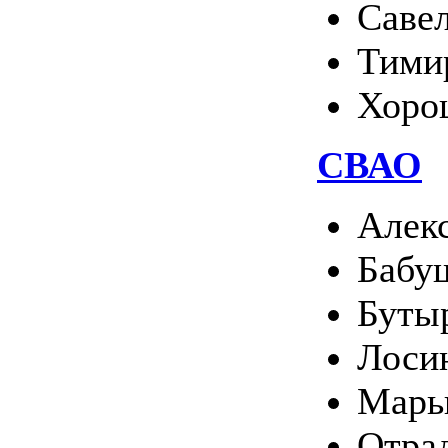
Саве
Тими
Хоро
СВАО
Алек
Бабу
Буты
Лоси
Марь
Отра