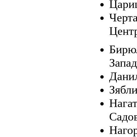
Цари
Черт
Цент
Бирю
Запа
Дани
Зябл
Нагат
Садо
Наго