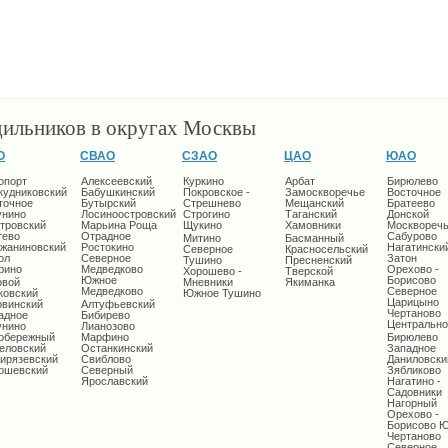
дильников в округах Москвы
О
СВАО
СЗАО
ЦАО
ЮАО
опорт
Алексеевский
Куркино
Арбат
Бирюлево
кудниковский
Бабушкинский
Покровское -
Замоскворечье
Восточное
точное
Бутырский
Стрешнево
Мещанский
Братеево
унино
Лосиноостровский
Строгино
Таганский
Донской
тровский
Марьина Роща
Щукино
Хамовники
Москворечь
тево
Отрадное
Сабурово
Митино
Басманный
жаниновский
Ростокино
Нагатински
Северное
Красносельский
ол
Северное
Затон
Тушино
Пресненский
рино
Медведково
Орехово -
Хорошево -
Тверской
Южное
Борисово
овой
Мневники
Якиманка
Медведково
Северное
ковский
Южное Тушино
Царицыно
овинский
Алтуфьевский
Чертаново
адное
Бибирево
Центрально
унино
Лианозово
обережный
Марфино
Бирюлево
еловский
Останкинский
Западное
ирязевский
Свиблово
Даниловски
ошевский
Северный
Зябликово
Ярославский
Нагатино -
Садовники
Нагорный
Орехово -
Борисово 
Чертаново
Северное