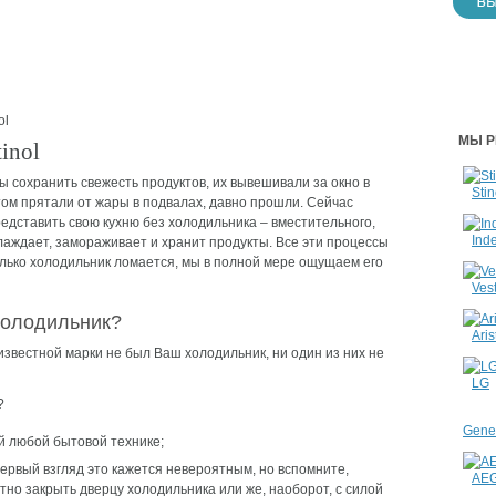
ol
МЫ Р
inol
бы сохранить свежесть продуктов, их вывешивали за окно в
Stin
етом прятали от жары в подвалах, давно прошли. Сейчас
дставить свою кухню без холодильника – вместительного,
Inde
лаждает, замораживает и хранит продукты. Все эти процессы
только холодильник ломается, мы в полной мере ощущаем его
Vest
холодильник?
Aris
звестной марки не был Ваш холодильник, ни один из них не
LG
?
Gener
й любой бытовой технике;
первый взгляд это кажется невероятным, но вспомните,
AE
тно закрыть дверцу холодильника или же, наоборот, с силой