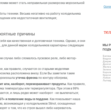
оломки может стать неправильная разморозка морозильной
Gore
оты техники. Весьма негативно на работу холодильника
ещении или недостаточная вентиляция;
тел
роятные причины
ебя как качественная и долговечная техника. Однако, и они
МЫ Р
ы, для данной марки холодильников характерны следующие
ПОД
Балаш
том случае либо сломалось пусковое реле, либо мотор-
Виднo
Дзерж
Долго
Желез
кое, как правило, случается со старыми моделями
Зелен
Корол
орозилка расположена внизу. Если Вы заметили такие
Красно
 произошла
утечка фреона
по контуру обогрева;
Лобня
Лытка
ит или, наоборот, перемораживает продукты
. Как правило,
чика температуры или терморегулятора. При этом в 99%
кается, и лишь редко может наоборот - не выключаться;
ST» и появление воды в поддоне
. Как показывает наша
ма, возникающая у холодильников Stinol, оснащенных
ворят о том, что из строя вышел либо нагреватель