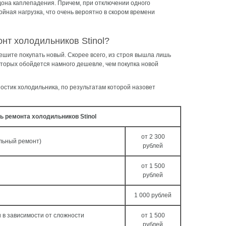
дона каплепадения. Причем, при отключении одного
ойная нагрузка, что очень вероятно в скором времени
онт холодильников Stinol?
ешите покупать новый. Скорее всего, из строя вышла лишь
оторых обойдется намного дешевле, чем покупка новой
остик холодильника, по результатам которой назовет
ь ремонта холодильников Stinol
от 2 300
льный ремонт)
рублей
от 1 500
рублей
1 000 рублей
 в зависимости от сложности
от 1 500
рублей