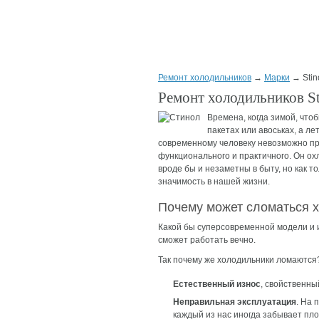
Ремонт холодильников
→
Марки
→ Stin
Ремонт холодильников St
Времена, когда зимой, что
пакетах или авоськах, а л
современному человеку невозможно пре
функционального и практичного. Он ох
вроде бы и незаметны в быту, но как 
значимость в нашей жизни.
Почему может сломаться 
Какой бы суперсовременной модели и и
сможет работать вечно.
Так почему же холодильники ломаются
Естественный износ
, свойственны
Неправильная эксплуатация
. На 
каждый из нас иногда забывает пло