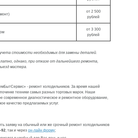
от 2 500
монт)
рублей
от 3 300
ном
рублей
з учета стоимости необходимых для замены деталей.
латно, однако, при отказе от дальнейшего ремонта,
выезд мастера.
емБытСервис» - ремонт холодильников. За время нашей
 починке техники самых разных торговых марок. Наши
е современное диагностическое и ремонтное оборудование,
кое качество предлагаемых услуг.
ить заявку на обычный или же срочный ремонт холодильников
5-92
, так и через
он-лайн форму
;