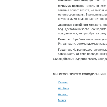
Максимальный комфорт
. Мастер 
Минимум времени
. В большинств
течение одного визита, не вывозя 
менять свои планы. В ремонтных ц
случаях, либо когда предстоит гряз
Экономия семейного бюджета
. Н
ведь достаточно часто необходимо
холодильника, не приобретая саму
Качество
. В работе мы используе
РФ запчасти, рекомендуемые заво
Гарантия
. На все предоставляемые
зависимости от типа проведенных 
Обращайтесь! Подарите своему холоди
МЫ РЕМОНТИРУЕМ ХОЛОДИЛЬНИКИ
Zanussi
Айсберг
Атлант
Минск