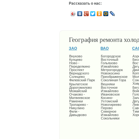
Рассказать о нас:
География ремонта холо
ЗАО
ВАО
СА
Внуково
Богородское
Аэр
Кунцево
Восточный
Бес
Ново -
Гольяново
Вос
Переделкино
Измайлово
Дег
Проспект
Метрогородок
Дми
Вернадского
Новокосино
Коп
Солнцево
Преображенское
Мол
Филевский Парк
Соколиная Гора
Сок
Хов
Крылатское
Вешняки
Дорогомилово
Восточное
Бег
Можайский
Измайлово
Вой
Очаково -
Ивановское
Гол
Матвеевское
Косино-
Зап
Раменки
Ухтомский
Дег
Тропарево -
Новогиреево
Лев
Никулино
Перово
Сав
Фили -
Северное
Тим
Давыдково
Измайлово
Хор
Сокольники