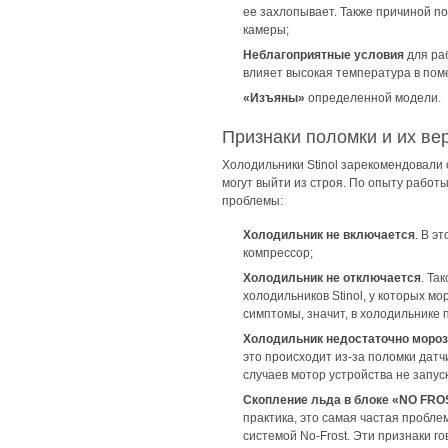
ее захлопывает. Также причиной п
камеры;
Неблагоприятные условия
для раб
влияет высокая температура в пом
«Изъяны»
определенной модели.
Признаки поломки и их ве
Холодильники Stinol зарекомендовали с
могут выйти из строя. По опыту работ
проблемы:
Холодильник не включается
. В э
компрессор;
Холодильник не отключается
. Та
холодильников Stinol, у которых м
симптомы, значит, в холодильнике
Холодильник недостаточно мороз
это происходит из-за поломки дат
случаев мотор устройства не запус
Скопление льда в блоке «NO FRO
практика, это самая частая пробле
системой No-Frost. Эти признаки го