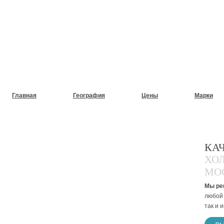
НУЖЕН СРОЧНЫЙ РЕМОНТ
ХОЛОДИЛЬНИКОВ НА ДОМ
Главная
География
Цены
Марки
КА
ХО
МО
Мы ре
любой 
так и 