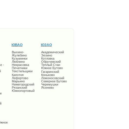
ЮВАО
ЮЗАО
Выхино-
Академический
Жулебино
Зюзино
Кузьминки
Котловка
Люблино
Обручевский
е -
Некрасовка
Теплый Стан
Печатники
Южное Бутово
й
Текстильщики
Гагаринский
Капотня
Коньково
Лефортово
Ломоносовский
Марьино
Северное Бутово
Нижегородский
Черемушки
Рязанский
Ясенево
Южнопортовый
е
й
Южное