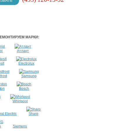
ЕМОНТИРУЕМ МАРКИ:
ol
Атлант
sit
Electrolux
frost
Samsung
ton
Bosch
Whirlpool
al Electric
Sharp
G
Siemens