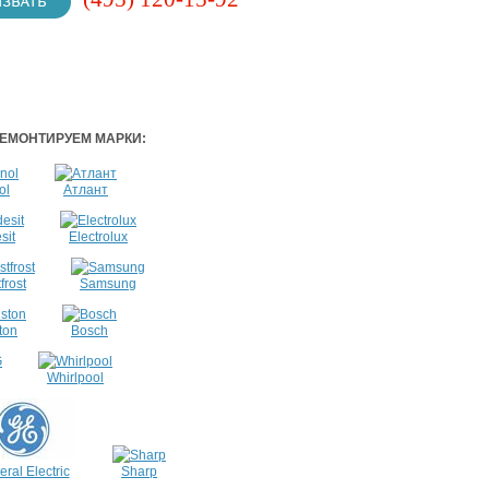
ЕМОНТИРУЕМ МАРКИ:
ol
Атлант
sit
Electrolux
frost
Samsung
ton
Bosch
Whirlpool
ral Electric
Sharp