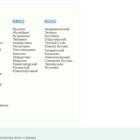
ЮВАО
ЮЗАО
Выхино-
Академический
Жулебино
Зюзино
Кузьминки
Котловка
Люблино
Обручевский
е -
Некрасовка
Теплый Стан
Печатники
Южное Бутово
й
Текстильщики
Гагаринский
Капотня
Коньково
Лефортово
Ломоносовский
Марьино
Северное Бутово
Нижегородский
Черемушки
Рязанский
Ясенево
Южнопортовый
е
й
Южное
росмотра всех страниц