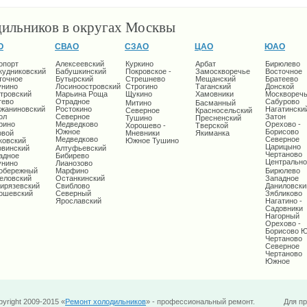
дильников в округах Москвы
О
СВАО
СЗАО
ЦАО
ЮАО
опорт
Алексеевский
Куркино
Арбат
Бирюлево
кудниковский
Бабушкинский
Покровское -
Замоскворечье
Восточное
точное
Бутырский
Стрешнево
Мещанский
Братеево
унино
Лосиноостровский
Строгино
Таганский
Донской
тровский
Марьина Роща
Щукино
Хамовники
Москворечь
тево
Отрадное
Сабурово
Митино
Басманный
жаниновский
Ростокино
Нагатински
Северное
Красносельский
ол
Северное
Затон
Тушино
Пресненский
рино
Медведково
Орехово -
Хорошево -
Тверской
Южное
Борисово
овой
Мневники
Якиманка
Медведково
Северное
ковский
Южное Тушино
Царицыно
овинский
Алтуфьевский
Чертаново
адное
Бибирево
Центрально
унино
Лианозово
обережный
Марфино
Бирюлево
еловский
Останкинский
Западное
ирязевский
Свиблово
Даниловски
ошевский
Северный
Зябликово
Ярославский
Нагатино -
Садовники
Нагорный
Орехово -
Борисово 
Чертаново
Северное
Чертаново
Южное
yright 2009-2015 «
Ремонт холодильников
» - профессиональный ремонт.
Для п