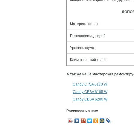
Мощность замораживания (функция
ДОПО
Материал полок
Перенавеска дверей
Уровень шума
Климатический класс
А так же наша мастерская ремонтир
Candy CTSA 6170 W
Candy CBSA 6185 W
Candy CBSA 6200 W
Рассказать о нас: