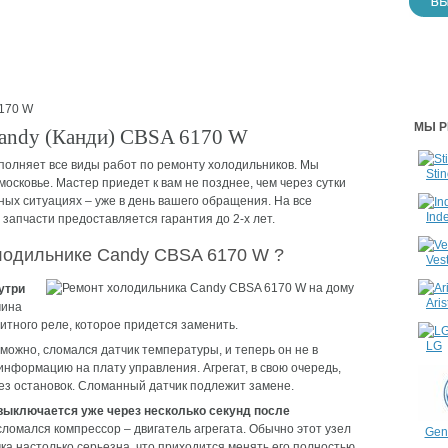
170 W
МЫ Р
Candy (Канди) CBSA 6170 W
олняет все виды работ по ремонту холодильников. Мы
Stin
сковье. Мастер приедет к вам не позднее, чем через сутки
ных ситуациях – уже в день вашего обращения. На все
Inde
апчасти предоставляется гарантия до 2-х лет.
олодильнике Candy CBSA 6170 W ?
Vest
утри
Aris
чина
итного реле, которое придется заменить.
LG
можно, сломался датчик температуры, и теперь он не в
нформацию на плату управления. Агрегат, в свою очередь,
з остановок. Сломанный датчик подлежит замене.
выключается уже через несколько секунд после
сломался компрессор – двигатель агрегата. Обычно этот узел
Gene
ка настолько серьезна, что приходится менять его полностью.