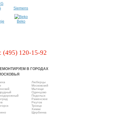
G
Siemens
nje
Beko
: (495) 120-15-92
ЕМОНТИРУЕМ В ГОРОДАХ
МОСКОВЬЯ
иха
Люберцы
e
Московский
инский
Мытищи
прудный
Одинцово
нодорожный
Подольск
оград
Раменское
ев
Реутов
горск
Троицк
Химки
рино
Щербинка