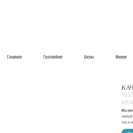
НУЖЕН СРОЧНЫЙ РЕМОНТ
ХОЛОДИЛЬНИКОВ НА ДОМ
Главная
География
Цены
Марки
КА
ХО
МО
Мы ре
любой 
так и 