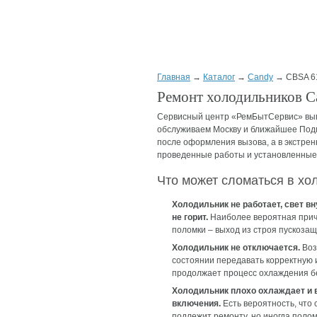
Главная
→
Каталог
→
Candy
→ CBSA 6
Ремонт холодильников 
Сервисный центр «РемБытСервис» вып
обслуживаем Москву и ближайшее Подмо
после оформления вызова, а в экстрен
проведенные работы и установленные з
Что может сломаться в х
Холодильник не работает, свет вн
не горит.
Наиболее вероятная при
поломки – выход из строя пускозащ
Холодильник не отключается.
Воз
состоянии передавать корректную и
продолжает процесс охлаждения бе
Холодильник плохо охлаждает и 
включения.
Есть вероятность, что 
подлежит ремонту, но иногда полом