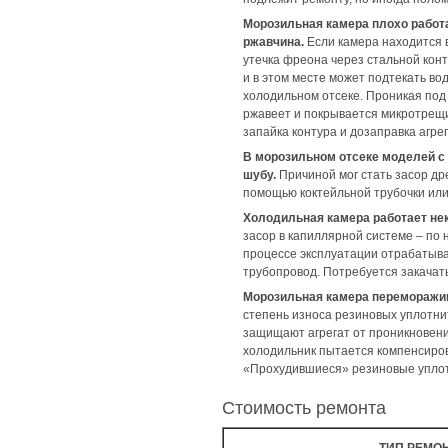
Морозильная камера плохо работа
ржавчина.
Если камера находится в
утечка фреона через стальной конт
и в этом месте может подтекать во
холодильном отсеке. Проникая под п
ржавеет и покрывается микротрещи
запайка контура и дозаправка агре
В морозильном отсеке моделей с 
шубу.
Причиной мог стать засор др
помощью коктейльной трубочки или
Холодильная камера работает не
засор в капиллярной системе – по
процессе эксплуатации отрабатывае
трубопровод. Потребуется закачать
Морозильная камера переморажива
степень износа резиновых уплотни
защищают агрегат от проникновения
холодильник пытается компенсиро
«Прохудившиеся» резиновые уплот
Стоимость ремонта