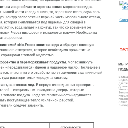
ет, на лицевой части агрегата около морозилки видна
AE
 нижней части холодильника, то, вероятнее всего, случилась
ур. Контур расположен в верхней части морозильного отсека,
Gore
да, которая скапливается под ящиками для овощей в
ластик, вода капает на контур, так что со временем он
нами. Через них фреон и испаряется наружу. Необходима
гата фреоном.
системой «No-Frost» копится вода и образует снежную
тел
енажного отверстия, которое необходимо прочистить с
 спринцовки с теплой жидкостью.
корректно и перемораживает продукты.
Мог возникнуть
МЫ Р
 ней «передвигаются» фреон и машинное масло. Последнее в
ПОД
тся, и частички его отработки могут закупорить капиллярный
Балаш
 туда растворитель и «продуть» систему.
Виднo
Дзерж
ет, на стенках лед.
В первую очередь стоит проверить
Долго
Желез
телей – специальных накладок на дверцы, которые
Зелен
 теплого воздуха. Когда же герметичность нарушается,
Корол
Красно
вать поступающее тепло усиленной работой.
Лобня
нители следует заменить.
Лытка