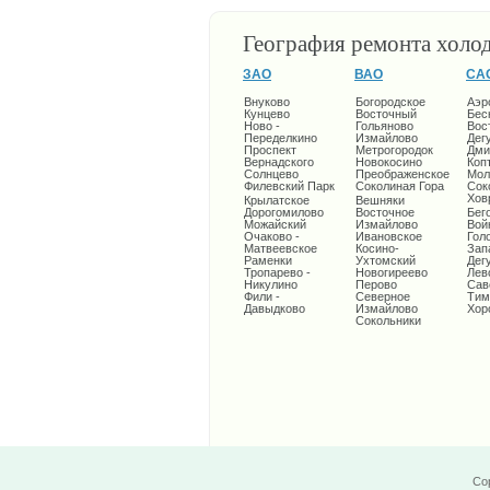
География ремонта холо
ЗАО
ВАО
СА
Внуково
Богородское
Аэр
Кунцево
Восточный
Бес
Ново -
Гольяново
Вос
Переделкино
Измайлово
Дег
Проспект
Метрогородок
Дми
Вернадского
Новокосино
Коп
Солнцево
Преображенское
Мол
Филевский Парк
Соколиная Гора
Сок
Хов
Крылатское
Вешняки
Дорогомилово
Восточное
Бег
Можайский
Измайлово
Вой
Очаково -
Ивановское
Гол
Матвеевское
Косино-
Зап
Раменки
Ухтомский
Дег
Тропарево -
Новогиреево
Лев
Никулино
Перово
Сав
Фили -
Северное
Тим
Давыдково
Измайлово
Хор
Сокольники
Cop