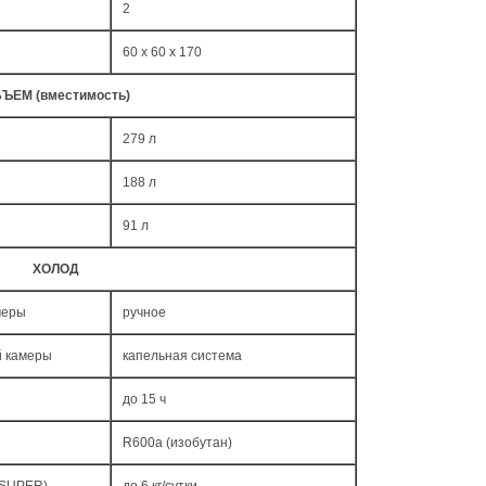
2
60 x 60 x 170
ЪЕМ (вместимость)
279 л
188 л
91 л
ХОЛОД
меры
ручное
й камеры
капельная система
до 15 ч
R600a (изобутан)