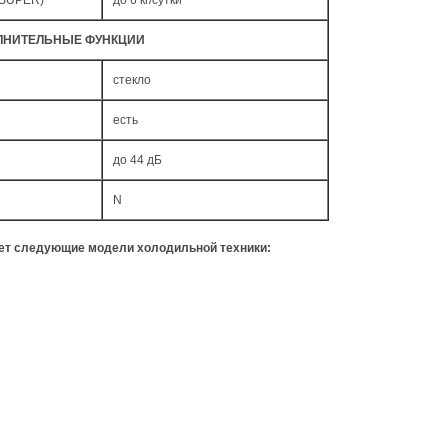
 SUPER)
до 6 кг/cутки
ЛНИТЕЛЬНЫЕ ФУНКЦИИ
стекло
есть
до 44 дБ
N
ует следующие модели холодильной техники: