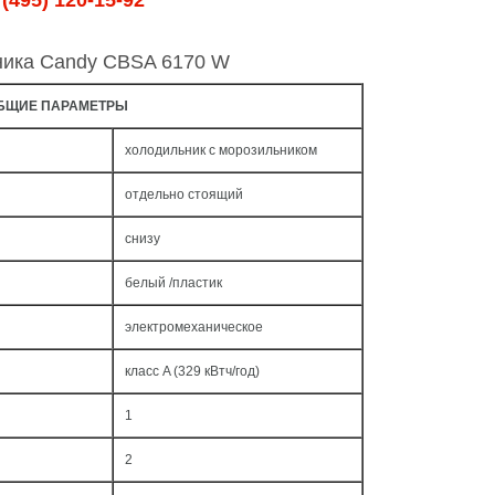
(495) 120-15-92
ника Candy CBSA 6170 W
БЩИЕ ПАРАМЕТРЫ
холодильник с морозильником
отдельно стоящий
снизу
белый /пластик
электромеханическое
класс A (329 кВтч/год)
1
2