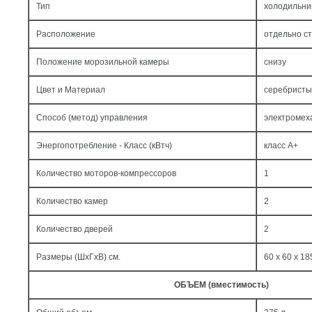
Тип
холодильни
Расположение
отдельно с
Положение морозильной камеры
снизу
Цвет и Материал
серебристы
Способ (метод) управления
электромех
Энергопотребление - Класс (кВтч)
класс A+
Количество моторов-компрессоров
1
Количество камер
2
Количество дверей
2
Размеры (ШxГxВ) см.
60 x 60 x 18
ОБЪЕМ (вместимость)