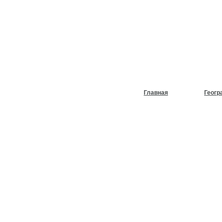
НУЖЕН
ХОЛОД
Главная
Геогр