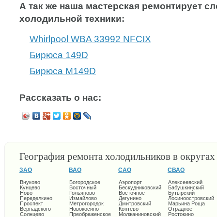
А так же наша мастерская ремонтирует 
холодильной техники:
Whirlpool WBA 33992 NFCIX
Бирюса 149D
Бирюса M149D
Рассказать о нас:
География ремонта холодильников в округа
ЗАО
ВАО
САО
СВАО
Внуково
Богородское
Аэропорт
Алексеевский
Кунцево
Восточный
Бескудниковский
Бабушкинский
Ново -
Гольяново
Восточное
Бутырский
Переделкино
Измайлово
Дегунино
Лосиноостровский
Проспект
Метрогородок
Дмитровский
Марьина Роща
Вернадского
Новокосино
Коптево
Отрадное
Солнцево
Преображенское
Молжаниновский
Ростокино