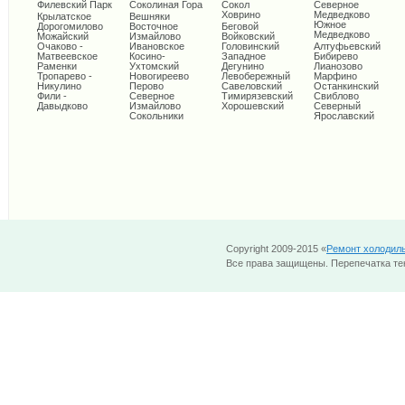
Филевский Парк
Соколиная Гора
Сокол
Северное
Ховрино
Медведково
Крылатское
Вешняки
Южное
Дорогомилово
Восточное
Беговой
Медведково
Можайский
Измайлово
Войковский
Очаково -
Ивановское
Головинский
Алтуфьевский
Матвеевское
Косино-
Западное
Бибирево
Раменки
Ухтомский
Дегунино
Лианозово
Тропарево -
Новогиреево
Левобережный
Марфино
Никулино
Перово
Савеловский
Останкинский
Фили -
Северное
Тимирязевский
Свиблово
Давыдково
Измайлово
Хорошевский
Северный
Сокольники
Ярославский
Copyright 2009-2015 «
Ремонт холодил
Все права защищены. Перепечатка тек