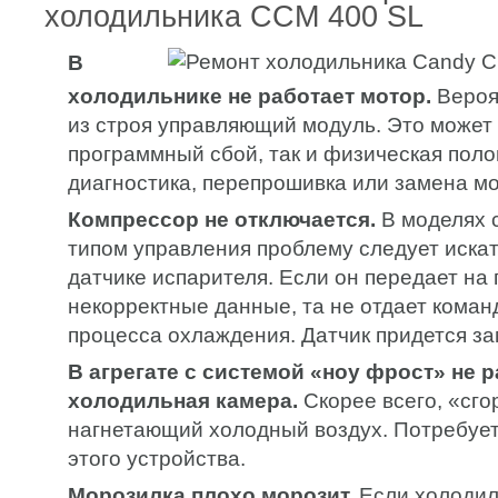
холодильника CCM 400 SL
В
холодильнике не работает мотор.
Вероя
из строя управляющий модуль. Это может 
программный сбой, так и физическая поло
диагностика, перепрошивка или замена мо
Компрессор не отключается.
В моделях 
типом управления проблему следует иска
датчике испарителя. Если он передает на 
некорректные данные, та не отдает кома
процесса охлаждения. Датчик придется за
В агрегате с системой «ноу фрост» не 
холодильная камера.
Скорее всего, «сго
нагнетающий холодный воздух. Потребует
этого устройства.
Морозилка плохо морозит.
Если холодил