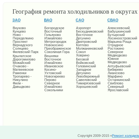
География ремонта холодильников в округа
ЗАО
ВАО
САО
СВАО
Внуково
Богородское
Аэропорт
Алексеевский
Кунцево
Восточный
Бескудниковский
Бабушкинский
Ново -
Гольяново
Восточное
Бутырский
Переделкино
Измайлово
Дегунино
Лосиноостровский
Проспект
Метрогородок
Дмитровский
Марьина Роща
Вернадского
Новокосино
Коптево
Отрадное
Солнцево
Преображенское
Молжаниновский
Ростокино
Филевский Парк
Соколиная Гора
Сокол
Северное
Ховрино
Медведково
Крылатское
Вешняки
Южное
Дорогомилово
Восточное
Беговой
Медведково
Можайский
Измайлово
Войковский
Очаково -
Ивановское
Головинский
Алтуфьевский
Матвеевское
Косино-
Западное
Бибирево
Раменки
Ухтомский
Дегунино
Лианозово
Тропарево -
Новогиреево
Левобережный
Марфино
Никулино
Перово
Савеловский
Останкинский
Фили -
Северное
Тимирязевский
Свиблово
Давыдково
Измайлово
Хорошевский
Северный
Сокольники
Ярославский
Copyright 2009-2015 «
Ремонт холодил