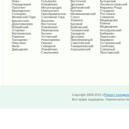
Ново -
Гольяново
Восточное
Бутырский
Переделкино
Измайлово
Дегунино
Лосиноостровский
Проспект
Метрогородок
Дмитровский
Марьина Роща
Вернадского
Новокосино
Коптево
Отрадное
Солнцево
Преображенское
Молжаниновский
Ростокино
Филевский Парк
Соколиная Гора
Сокол
Северное
Ховрино
Медведково
Крылатское
Вешняки
Южное
Дорогомилово
Восточное
Беговой
Медведково
Можайский
Измайлово
Войковский
Очаково -
Ивановское
Головинский
Алтуфьевский
Матвеевское
Косино-
Западное
Бибирево
Раменки
Ухтомский
Дегунино
Лианозово
Тропарево -
Новогиреево
Левобережный
Марфино
Никулино
Перово
Савеловский
Останкинский
Фили -
Северное
Тимирязевский
Свиблово
Давыдково
Измайлово
Хорошевский
Северный
Сокольники
Ярославский
Copyright 2009-2015 «
Ремонт холодил
Все права защищены. Перепечатка тек