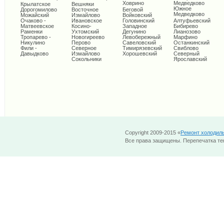
Ховрино
Медведково
Крылатское
Вешняки
Южное
Дорогомилово
Восточное
Беговой
Медведково
Можайский
Измайлово
Войковский
Очаково -
Ивановское
Головинский
Алтуфьевский
Матвеевское
Косино-
Западное
Бибирево
Раменки
Ухтомский
Дегунино
Лианозово
Тропарево -
Новогиреево
Левобережный
Марфино
Никулино
Перово
Савеловский
Останкинский
Фили -
Северное
Тимирязевский
Свиблово
Давыдково
Измайлово
Хорошевский
Северный
Сокольники
Ярославский
Copyright 2009-2015 «
Ремонт холодил
Все права защищены. Перепечатка тек