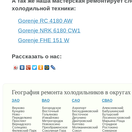
А так же наша мастерская ремонтирует 
холодильной техники:
Gorenje RC 4180 AW
Gorenje NRK 6180 CW1
Gorenje FHE 151 W
Рассказать о нас:
География ремонта холодильников в округа
ЗАО
ВАО
САО
СВАО
Внуково
Богородское
Аэропорт
Алексеевский
Кунцево
Восточный
Бескудниковский
Бабушкинский
Ново -
Гольяново
Восточное
Бутырский
Переделкино
Измайлово
Дегунино
Лосиноостровский
Проспект
Метрогородок
Дмитровский
Марьина Роща
Вернадского
Новокосино
Коптево
Отрадное
Солнцево
Преображенское
Молжаниновский
Ростокино
Филевский Парк
Соколиная Гора
Сокол
Северное