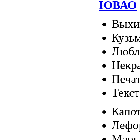
ЮВАО
Выхи
Кузь
Любл
Некр
Печа
Текс
Капо
Лефо
Марь