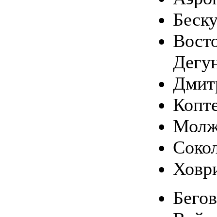
Беск
Вост
Дегу
Дмит
Копт
Молж
Соко
Ховр
Бего