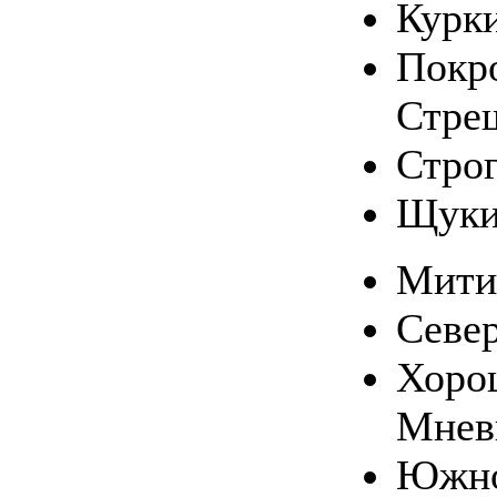
Курк
Покро
Стре
Стро
Щуки
Мити
Севе
Хоро
Мнев
Южно