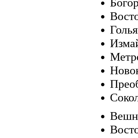
Богор
Вост
Голь
Изма
Метр
Ново
Прео
Соко
Вешн
Вост