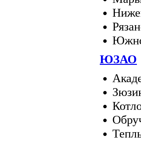
Ниже
Ряза
Южно
ЮЗАО
Акад
Зюзи
Котл
Обру
Тепл