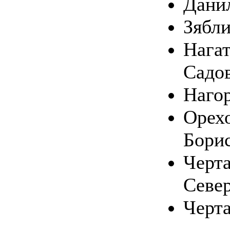
Дани
Зябл
Нагат
Садо
Наго
Орехо
Бори
Черт
Севе
Черт