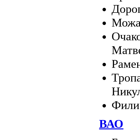
Доро
Можа
Очако
Матв
Раме
Тропа
Нику
Фили
ВАО