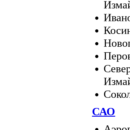
Изма
Иван
Коси
Ново
Перо
Севе
Изма
Соко
САО
Аэро