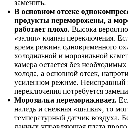
заменить.
В основном отсеке однокомпрес
продукты переморожены, а мор
работает плохо.
Высока вероятнос
«залип» клапан переключения. Есл
время режима одновременного ох
холодильной и морозильной камер
камера остается без необходимы
холода, а основной отсек, напроти
усиленном режиме. Неисправный 
переключения потребуется замени
Морозилка перемораживает.
Есл
наледь и снежная «шапка», то мог
температурный датчик воздуха. Б
данных управляющая плата продо