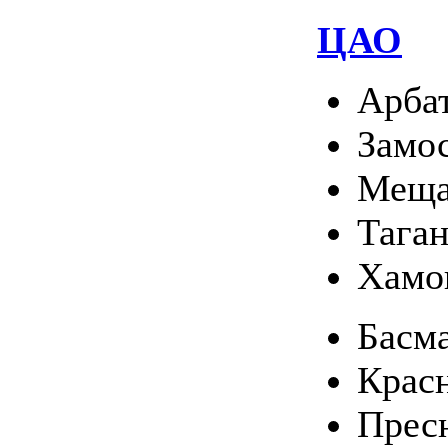
ЦАО
Арба
Замо
Меща
Тага
Хамо
Басм
Крас
Прес