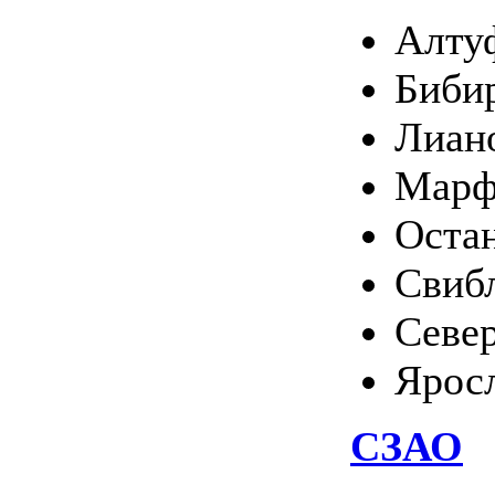
Алту
Биби
Лиан
Марф
Оста
Свиб
Севе
Ярос
СЗАО