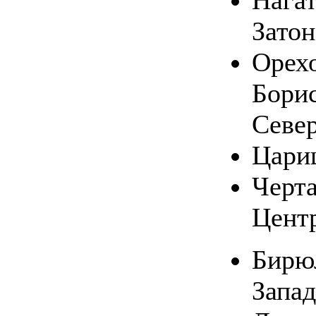
Нага
Затон
Орехо
Бори
Севе
Цари
Черт
Цент
Бирю
Запа