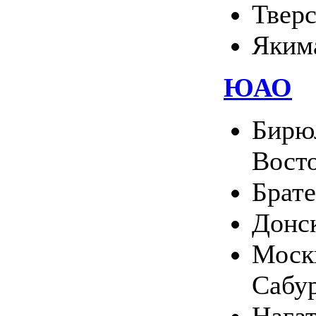
Твер
Яким
ЮАО
Бирю
Вост
Брате
Донс
Москв
Сабу