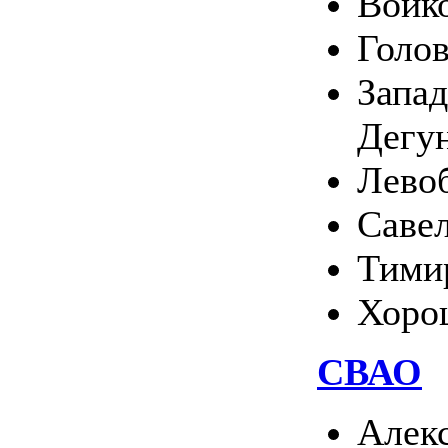
Войк
Голо
Запа
Дегу
Лево
Саве
Тими
Хоро
СВАО
Алек