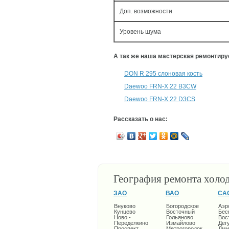
Доп. возможности
Уровень шума
А так же наша мастерская ремонтир
DON R 295 слоновая кость
Daewoo FRN-X 22 B3CW
Daewoo FRN-X 22 D3CS
Рассказать о нас:
География ремонта холо
ЗАО
ВАО
СА
Внуково
Богородское
Аэр
Кунцево
Восточный
Бес
Ново -
Гольяново
Вос
Переделкино
Измайлово
Дег
Проспект
Метрогородок
Дми