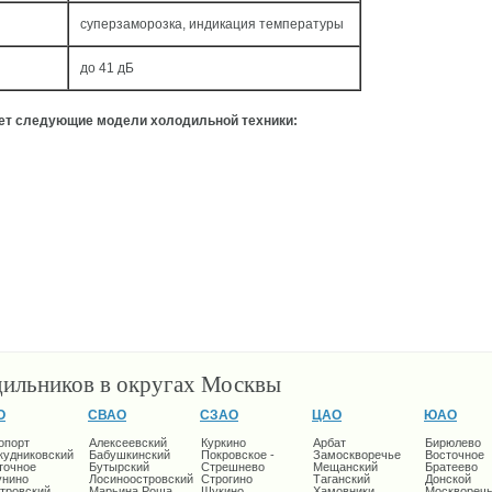
суперзаморозка, индикация температуры
до 41 дБ
ует следующие модели холодильной техники:
дильников в округах Москвы
О
СВАО
СЗАО
ЦАО
ЮАО
опорт
Алексеевский
Куркино
Арбат
Бирюлево
кудниковский
Бабушкинский
Покровское -
Замоскворечье
Восточное
точное
Бутырский
Стрешнево
Мещанский
Братеево
унино
Лосиноостровский
Строгино
Таганский
Донской
тровский
Марьина Роща
Щукино
Хамовники
Москворечь