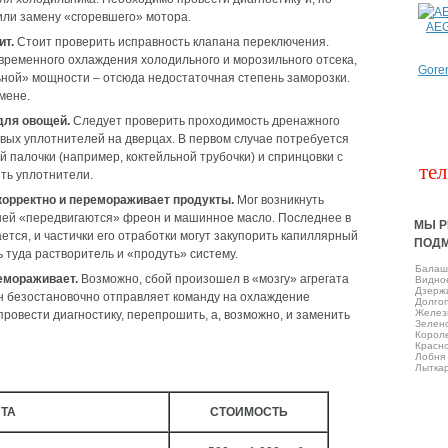
или замену «сгоревшего» мотора.
AE
ит.
Стоит проверить исправность клапана переключения.
временного охлаждения холодильного и морозильного отсека,
Gore
ьной» мощности – отсюда недостаточная степень заморозки.
мене.
для овощей.
Следует проверить проходимость дренажного
овых уплотнителей на дверцах. В первом случае потребуется
 палочки (например, коктейльной трубочки) и спринцовки с
тел
ить уплотнители.
корректно и перемораживает продукты.
Мог возникнуть
 ней «передвигаются» фреон и машинное масло. Последнее в
МЫ Р
тся, и частички его отработки могут закупорить капиллярный
ПОД
 туда растворитель и «продуть» систему.
Балаш
емораживает.
Возможно, сбой произошел в «мозгу» агрегата
Виднo
Дзерж
н безостановочно отправляет команду на охлаждение
Долго
Желез
ровести диагностику, перепрошить, а, возможно, и заменить
Зелен
Корол
Красно
Лобня
Лытка
ТА
СТОИМОСТЬ