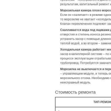
результатам, капитальный ремонт 
Морозильная камера плохо мороз
Если он «залипает» в режиме одно
то морозилке не хватает «холодил
Клапан переключения подлежит за
Скапливается вода под ящиками 
отверстия и степень износа резин
устранить засор с помощью длинной
теплой водой, а во втором – замен
Холодильная камера работает не
засор в капиллярной системе – по
процессе эксплуатации отрабатывае
трубопровод. Потребуется закачать
Морозилка не выключается и пер
– управляющем модуле, и теперь о
морозильного отсека. Необходимо п
неисправный модуль.
Стоимость ремонта
ТИП РЕМОН