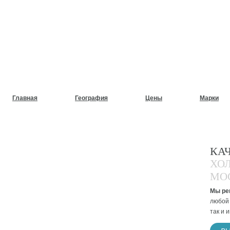
НУЖЕН СРОЧНЫЙ РЕМОНТ
ХОЛОДИЛЬНИКОВ НА ДОМ
Главная
География
Цены
Марки
КА
ХО
МО
Мы ре
любой 
так и 