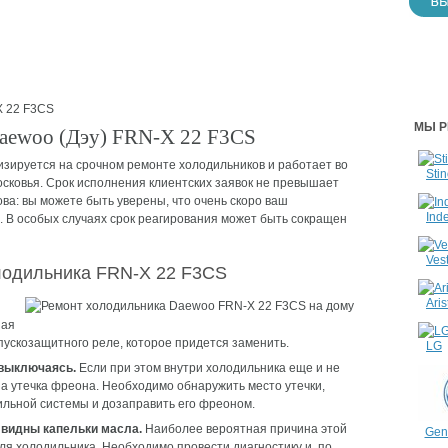
 22 F3CS
МЫ Р
aewoo (Дэу) FRN-X 22 F3CS
ируется на срочном ремонте холодильников и работает во
Stin
сковья. Срок исполнения клиентских заявок не превышает
ва: вы можете быть уверены, что очень скоро ваш
Inde
. В особых случаях срок реагирования может быть сокращен
Vest
лодильника FRN-X 22 F3CS
Aris
ная
пускозащитного реле, которое придется заменить.
LG
 выключаясь.
Если при этом внутри холодильника еще и не
на утечка фреона. Необходимо обнаружить место утечки,
ильной системы и дозаправить его фреоном.
м видны капельки масла.
Наиболее вероятная причина этой
Gene
ля холодильника. Необходимо провести диагностику и, по