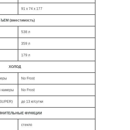
91 x 74 x 177
ЪЕМ (вместимость)
538 л
359 л
179 л
ХОЛОД
меры
No Frost
й камеры
No Frost
 SUPER)
до 13 кг/cутки
ЛНИТЕЛЬНЫЕ ФУНКЦИИ
стекло