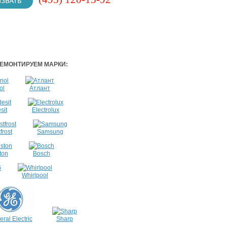
ЕМОНТИРУЕМ МАРКИ:
ol
Атлант
sit
Electrolux
frost
Samsung
ton
Bosch
Whirlpool
ral Electric
Sharp