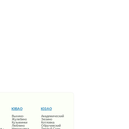
ЮВАО
ЮЗАО
Выхино-
Академический
Жулебино
Зюзино
Кузьминки
Котловка
Люблино
Обручевский
е -
Некрасовка
Теплый Стан