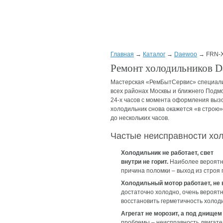
Главная
→
Каталог
→
Daewoo
→ FRN-X
Ремонт холодильников D
Мастерская «РемБытСервис» специализ
всех районах Москвы и ближнего Подмо
24-х часов с момента оформления вызо
холодильник снова окажется «в строю»
до нескольких часов.
Частые неисправности хо
Холодильник не работает, свет
внутри не горит.
Наиболее вероят
причина поломки – выход из строя 
Холодильный мотор работает, не
достаточно холодно, очень вероят
восстановить герметичность холод
Агрегат не морозит, а под днище
проблемы – неисправность двигате