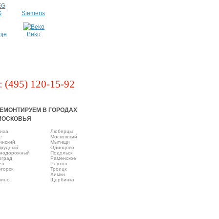
G
Siemens
nje
Beko
: (495) 120-15-92
ЕМОНТИРУЕМ В ГОРОДАХ
МОСКОВЬЯ
иха
Люберцы
e
Московский
инский
Мытищи
прудный
Одинцово
нодорожный
Подольск
оград
Раменское
ев
Реутов
горск
Троицк
Химки
рино
Щербинка