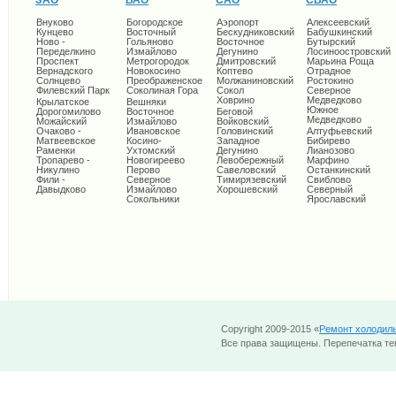
ЗАО
ВАО
САО
СВАО
Внуково
Богородское
Аэропорт
Алексеевский
Кунцево
Восточный
Бескудниковский
Бабушкинский
Ново -
Гольяново
Восточное
Бутырский
Переделкино
Измайлово
Дегунино
Лосиноостровский
Проспект
Метрогородок
Дмитровский
Марьина Роща
Вернадского
Новокосино
Коптево
Отрадное
Солнцево
Преображенское
Молжаниновский
Ростокино
Филевский Парк
Соколиная Гора
Сокол
Северное
Ховрино
Медведково
Крылатское
Вешняки
Южное
Дорогомилово
Восточное
Беговой
Медведково
Можайский
Измайлово
Войковский
Очаково -
Ивановское
Головинский
Алтуфьевский
Матвеевское
Косино-
Западное
Бибирево
Раменки
Ухтомский
Дегунино
Лианозово
Тропарево -
Новогиреево
Левобережный
Марфино
Никулино
Перово
Савеловский
Останкинский
Фили -
Северное
Тимирязевский
Свиблово
Давыдково
Измайлово
Хорошевский
Северный
Сокольники
Ярославский
Copyright 2009-2015 «
Ремонт холодил
Все права защищены. Перепечатка тек