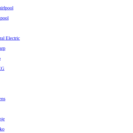
lpool
al Electric
p
ens
nje