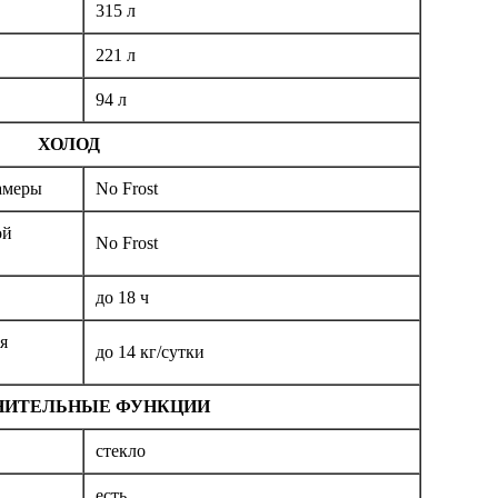
315 л
221 л
94 л
ХОЛОД
амеры
No Frost
ой
No Frost
до 18 ч
я
до 14 кг/cутки
НИТЕЛЬНЫЕ ФУНКЦИИ
стекло
есть