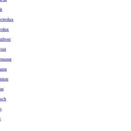
it
rolux
rost
ung
on
h