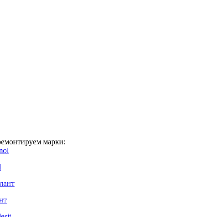
емонтируем марки:
l
нт