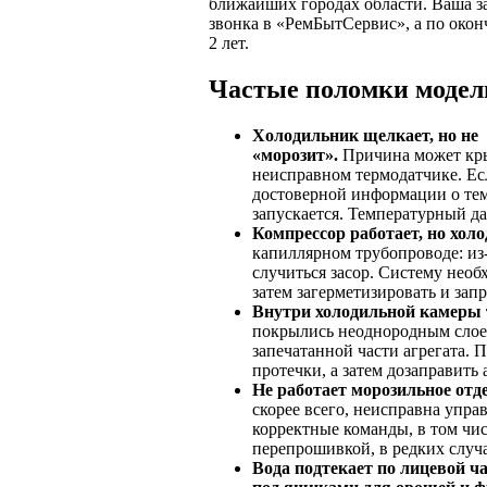
ближайших городах области. Ваша зая
звонка в «РемБытСервис», а по окон
2 лет.
Частые поломки моде
Холодильник щелкает, но не
«морозит».
Причина может кры
неисправном термодатчике. Есл
достоверной информации о тем
запускается. Температурный д
Компрессор работает, но холо
капиллярном трубопроводе: из
случиться засор. Систему необ
затем загерметизировать и зап
Внутри холодильной камеры 
покрылись неоднородным слоем
запечатанной части агрегата. 
протечки, а затем дозаправить 
Не работает морозильное отд
скорее всего, неисправна упра
корректные команды, в том чи
перепрошивкой, в редких случа
Вода подтекает по лицевой ча