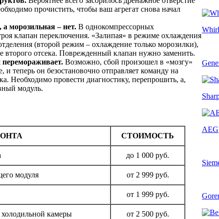
руктов.
Вероятнее всего засорилось дренажное отверстие
обходимо прочистить, чтобы ваш агрегат снова начал
 а морозильная – нет.
В однокомпрессорных
Whir
троя клапан переключения. «Залипая» в режиме охлаждения
отделения (второй режим – охлаждение только морозилки),
те второго отсека. Поврежденный клапан нужно заменить.
 перемораживает.
Возможно, сбой произошел в «мозгу»
Gener
, и теперь он безостановочно отправляет команду на
ка. Необходимо провести диагностику, перепрошить, а,
вный модуль.
Shar
AEG
МОНТА
СТОИМОСТЬ
а
до 1 000 руб.
Siem
его модуля
от 2 999 руб.
от 1 999 руб.
Gore
 холодильной камеры
от 2 500 руб.