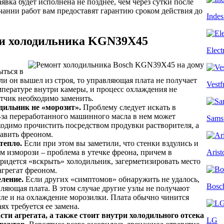
вка будет исполнена не позднее, чем через сутки после
чании работ вам предоставят гарантию сроком действия до
Indes
ли холодильника KGN39X45
Elect
ться в
и он вышел из строя, то управляющая плата не получает
Vestf
пературе внутри камеры, и процесс охлаждения не
атчик необходимо заменить.
дильник не «морозит».
Проблему следует искать в
-за переработанного машинного масла в нем может
Sams
ходимо прочистить посредством продувки растворителя, а
равить фреоном.
тепло.
Если при этом вы заметили, что стенки вздулись и
 изморози – проблема в утечке фреона, причем в
Arist
Придется «вскрыть» холодильник, загерметизировать место
агрегат фреоном.
еление.
Если других «симптомов» обнаружить не удалось,
Bosc
вляющая плата. В этом случае другие узлы не получают
сле и на охлаждение морозилки. Плата обычно чинится
ях требуется ее замена.
сти агрегата, а также стоит внутри холодильного отсека
LG