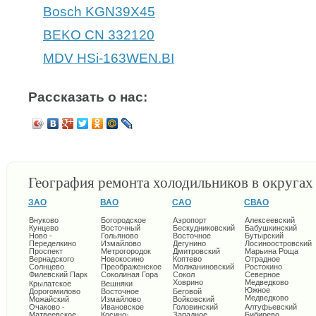
Bosch KGN39X45
BEKO CN 332120
MDV HSi-163WEN.BI
Рассказать о нас:
География ремонта холодильников в округа
ЗАО
ВАО
САО
СВАО
Внуково
Богородское
Аэропорт
Алексеевский
Кунцево
Восточный
Бескудниковский
Бабушкинский
Ново -
Гольяново
Восточное
Бутырский
Переделкино
Измайлово
Дегунино
Лосиноостровский
Проспект
Метрогородок
Дмитровский
Марьина Роща
Вернадского
Новокосино
Коптево
Отрадное
Солнцево
Преображенское
Молжаниновский
Ростокино
Филевский Парк
Соколиная Гора
Сокол
Северное
Ховрино
Медведково
Крылатское
Вешняки
Южное
Дорогомилово
Восточное
Беговой
Медведково
Можайский
Измайлово
Войковский
Очаково -
Ивановское
Головинский
Алтуфьевский
Матвеевское
Косино-
Западное
Бибирево