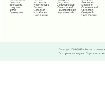
Раменки
Ухтомский
Дегунино
Лианозово
Тропарево -
Новогиреево
Левобережный
Марфино
Никулино
Перово
Савеловский
Останкинский
Фили -
Северное
Тимирязевский
Свиблово
Давыдково
Измайлово
Хорошевский
Северный
Сокольники
Ярославский
Copyright 2009-2015 «
Ремонт холодил
Все права защищены. Перепечатка тек