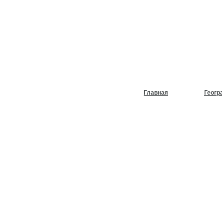
НУЖЕН
ХОЛОД
Главная
Геогр