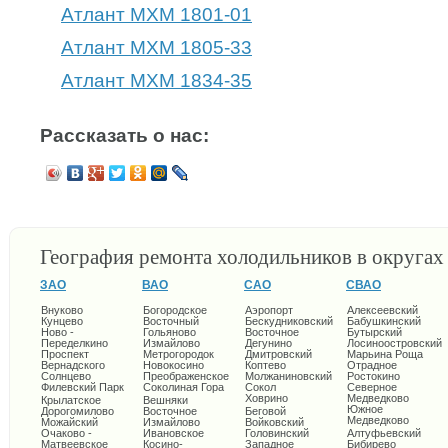
Атлант МХМ 1801-01
Атлант МХМ 1805-33
Атлант МХМ 1834-35
Рассказать о нас:
География ремонта холодильников в округа
ЗАО
ВАО
САО
СВАО
Внуково
Богородское
Аэропорт
Алексеевский
Кунцево
Восточный
Бескудниковский
Бабушкинский
Ново -
Гольяново
Восточное
Бутырский
Переделкино
Измайлово
Дегунино
Лосиноостровский
Проспект
Метрогородок
Дмитровский
Марьина Роща
Вернадского
Новокосино
Коптево
Отрадное
Солнцево
Преображенское
Молжаниновский
Ростокино
Филевский Парк
Соколиная Гора
Сокол
Северное
Ховрино
Медведково
Крылатское
Вешняки
Южное
Дорогомилово
Восточное
Беговой
Медведково
Можайский
Измайлово
Войковский
Очаково -
Ивановское
Головинский
Алтуфьевский
Матвеевское
Косино-
Западное
Бибирево