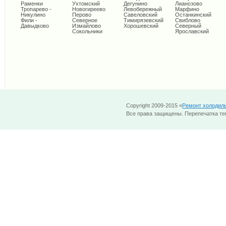
Раменки
Ухтомский
Дегунино
Лианозово
Тропарево -
Новогиреево
Левобережный
Марфино
Никулино
Перово
Савеловский
Останкинский
Фили -
Северное
Тимирязевский
Свиблово
Давыдково
Измайлово
Хорошевский
Северный
Сокольники
Ярославский
Copyright 2009-2015 «
Ремонт холодил
Все права защищены. Перепечатка тек