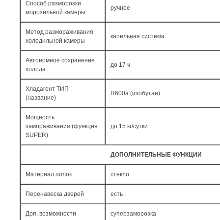
Способ разморозки
ручное
морозильной камеры
Метод размораживания
капельная система
холодильной камеры
Автономное сохранение
до 17 ч
холода
Хладагент ТИП
R600a (изобутан)
(название)
Мощность
замораживания (функция
до 15 кг/cутки
SUPER)
ДОПОЛНИТЕЛЬНЫЕ ФУНКЦИИ
Материал полок
стекло
Перенавеска дверей
есть
Доп. возможности
суперзаморозка