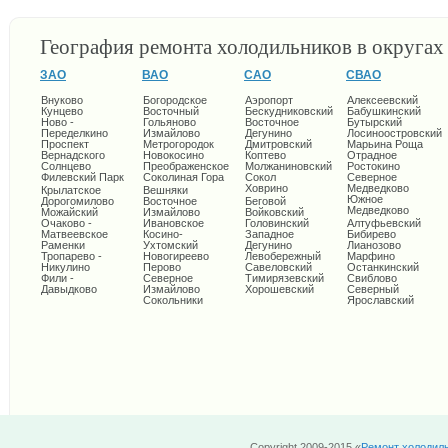
География ремонта холодильников в округа
ЗАО
ВАО
САО
СВАО
Внуково
Богородское
Аэропорт
Алексеевский
Кунцево
Восточный
Бескудниковский
Бабушкинский
Ново -
Гольяново
Восточное
Бутырский
Переделкино
Измайлово
Дегунино
Лосиноостровский
Проспект
Метрогородок
Дмитровский
Марьина Роща
Вернадского
Новокосино
Коптево
Отрадное
Солнцево
Преображенское
Молжаниновский
Ростокино
Филевский Парк
Соколиная Гора
Сокол
Северное
Ховрино
Медведково
Крылатское
Вешняки
Южное
Дорогомилово
Восточное
Беговой
Медведково
Можайский
Измайлово
Войковский
Очаково -
Ивановское
Головинский
Алтуфьевский
Матвеевское
Косино-
Западное
Бибирево
Раменки
Ухтомский
Дегунино
Лианозово
Тропарево -
Новогиреево
Левобережный
Марфино
Никулино
Перово
Савеловский
Останкинский
Фили -
Северное
Тимирязевский
Свиблово
Давыдково
Измайлово
Хорошевский
Северный
Сокольники
Ярославский
Copyright 2009-2015 «
Ремонт холодил