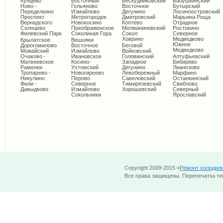
Кунцево
Восточный
Бескудниковский
Бабушкинский
Ново -
Гольяново
Восточное
Бутырский
Переделкино
Измайлово
Дегунино
Лосиноостровский
Проспект
Метрогородок
Дмитровский
Марьина Роща
Вернадского
Новокосино
Коптево
Отрадное
Солнцево
Преображенское
Молжаниновский
Ростокино
Филевский Парк
Соколиная Гора
Сокол
Северное
Ховрино
Медведково
Крылатское
Вешняки
Южное
Дорогомилово
Восточное
Беговой
Медведково
Можайский
Измайлово
Войковский
Очаково -
Ивановское
Головинский
Алтуфьевский
Матвеевское
Косино-
Западное
Бибирево
Раменки
Ухтомский
Дегунино
Лианозово
Тропарево -
Новогиреево
Левобережный
Марфино
Никулино
Перово
Савеловский
Останкинский
Фили -
Северное
Тимирязевский
Свиблово
Давыдково
Измайлово
Хорошевский
Северный
Сокольники
Ярославский
Copyright 2009-2015 «
Ремонт холодил
Все права защищены. Перепечатка тек