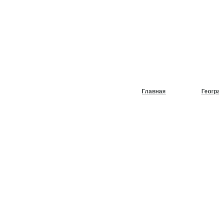
НУЖЕН
ХОЛОД
Главная
Геогр