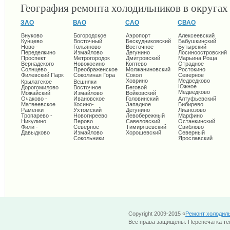
География ремонта холодильников в округа
ЗАО
ВАО
САО
СВАО
Внуково
Богородское
Аэропорт
Алексеевский
Кунцево
Восточный
Бескудниковский
Бабушкинский
Ново -
Гольяново
Восточное
Бутырский
Переделкино
Измайлово
Дегунино
Лосиноостровский
Проспект
Метрогородок
Дмитровский
Марьина Роща
Вернадского
Новокосино
Коптево
Отрадное
Солнцево
Преображенское
Молжаниновский
Ростокино
Филевский Парк
Соколиная Гора
Сокол
Северное
Ховрино
Медведково
Крылатское
Вешняки
Южное
Дорогомилово
Восточное
Беговой
Медведково
Можайский
Измайлово
Войковский
Очаково -
Ивановское
Головинский
Алтуфьевский
Матвеевское
Косино-
Западное
Бибирево
Раменки
Ухтомский
Дегунино
Лианозово
Тропарево -
Новогиреево
Левобережный
Марфино
Никулино
Перово
Савеловский
Останкинский
Фили -
Северное
Тимирязевский
Свиблово
Давыдково
Измайлово
Хорошевский
Северный
Сокольники
Ярославский
Copyright 2009-2015 «
Ремонт холодил
Все права защищены. Перепечатка тек