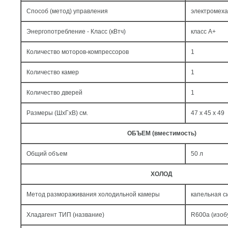
Способ (метод) управления
электромеха
Энергопотребление - Класс (кВтч)
класс A+
Количество моторов-компрессоров
1
Количество камер
1
Количество дверей
1
Размеры (ШxГxВ) см.
47 x 45 x 49
ОБЪЕМ (вместимость)
Общий объем
50 л
ХОЛОД
Метод размораживания холодильной камеры
капельная с
Хладагент ТИП (название)
R600a (изоб