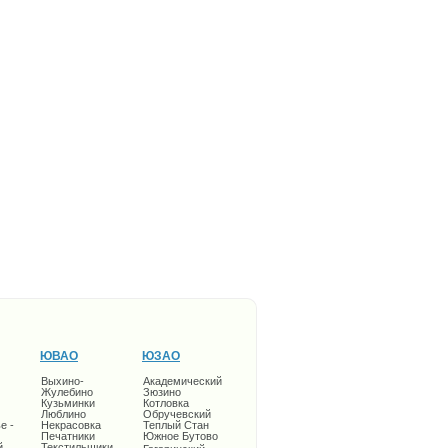
ЮВАО
ЮЗАО
Выхино-
Академический
Жулебино
Зюзино
Кузьминки
Котловка
Люблино
Обручевский
е -
Некрасовка
Теплый Стан
Печатники
Южное Бутово
й
Текстильщики