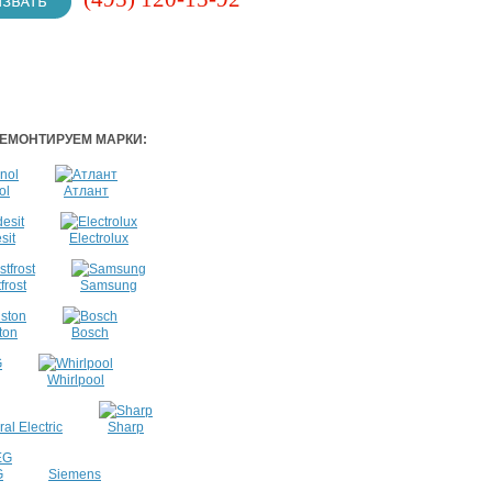
ЕМОНТИРУЕМ МАРКИ:
ol
Атлант
sit
Electrolux
frost
Samsung
ton
Bosch
Whirlpool
al Electric
Sharp
G
Siemens