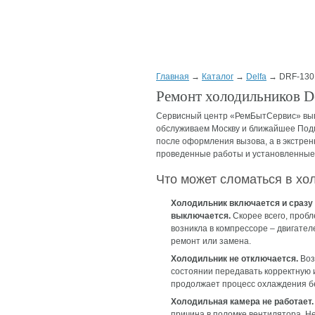
Главная
→
Каталог
→
Delfa
→ DRF-13
Ремонт холодильников D
Сервисный центр «РемБытСервис» вып
обслуживаем Москву и ближайшее Подмо
после оформления вызова, а в экстрен
проведенные работы и установленные з
Что может сломаться в хо
Холодильник включается и сразу
выключается.
Скорее всего, проб
возникла в компрессоре – двигате
ремонт или замена.
Холодильник не отключается.
Воз
состоянии передавать корректную и
продолжает процесс охлаждения бе
Холодильная камера не работает.
причина в поломке вентилятора. Н