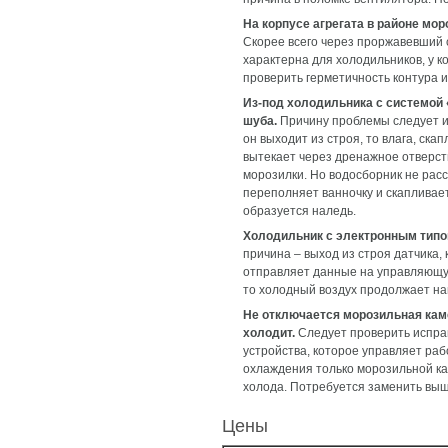
На корпусе агрегата в районе мо
Скорее всего через проржавевший 
характерна для холодильников, у 
проверить герметичность контура и
Из-под холодильника с системой 
шуба.
Причину проблемы следует ис
он выходит из строя, то влага, ск
вытекает через дренажное отверсти
морозилки. Но водосборник не рас
переполняет ванночку и скапливает
образуется наледь.
Холодильник с электронным типо
причина – выход из строя датчика,
отправляет данные на управляющую
то холодный воздух продолжает на
Не отключается морозильная каме
холодит.
Следует проверить испра
устройства, которое управляет раб
охлаждения только морозильной ка
холода. Потребуется заменить выш
Цены