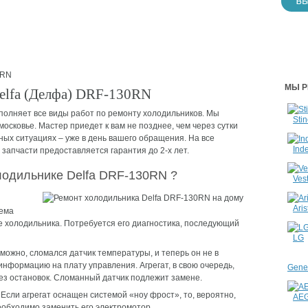
0RN
МЫ Р
elfa (Делфа) DRF-130RN
олняет все виды работ по ремонту холодильников. Мы
Stin
сковье. Мастер приедет к вам не позднее, чем через сутки
ных ситуациях – уже в день вашего обращения. На все
Inde
апчасти предоставляется гарантия до 2-х лет.
лодильнике Delfa DRF-130RN ?
Vest
Aris
лема
ле холодильника. Потребуется его диагностика, последующий
LG
можно, сломался датчик температуры, и теперь он не в
нформацию на плату управления. Агрегат, в свою очередь,
Gener
з остановок. Сломанный датчик подлежит замене.
Если агрегат оснащен системой «ноу фрост», то, вероятно,
AE
еобходимо заменить его электромотор.