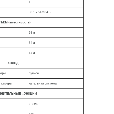
1
50.1 x 54 x 84.5
ЪЕМ (вместимость)
98 л
84 л
14 л
ХОЛОД
меры
ручное
й камеры
капельная система
ЛНИТЕЛЬНЫЕ ФУНКЦИИ
стекло