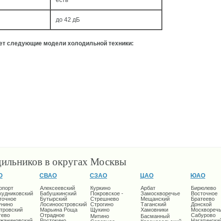
есть
до 42 дБ
ует следующие модели холодильной техники:
дильников в округах Москвы
О
СВАО
СЗАО
ЦАО
ЮАО
опорт
Алексеевский
Куркино
Арбат
Бирюлево
кудниковский
Бабушкинский
Покровское -
Замоскворечье
Восточное
точное
Бутырский
Стрешнево
Мещанский
Братеево
унино
Лосиноостровский
Строгино
Таганский
Донской
тровский
Марьина Роща
Щукино
Хамовники
Москворечь
тево
Отрадное
Сабурово
Митино
Басманный
жаниновский
Ростокино
Нагатински