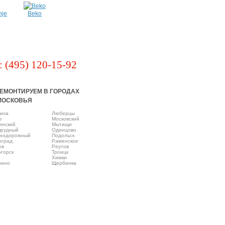
nje
Beko
: (495) 120-15-92
ЕМОНТИРУЕМ В ГОРОДАХ
МОСКОВЬЯ
иха
Люберцы
e
Московский
инский
Мытищи
прудный
Одинцово
нодорожный
Подольск
оград
Раменское
ев
Реутов
горск
Троицк
Химки
рино
Щербинка