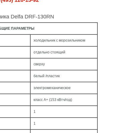
(495) 120-15-92
ника Delfa DRF-130RN
БЩИЕ ПАРАМЕТРЫ
холодильник с морозильником
отдельно стоящий
сверху
белый /пластик
электромеханическое
класс A+ (153 кВтч/год)
1
1