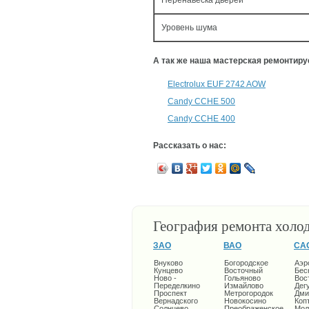
Перенавеска дверей
Уровень шума
А так же наша мастерская ремонтир
Electrolux EUF 2742 AOW
Candy CCHE 500
Candy CCHE 400
Рассказать о нас:
География ремонта холо
ЗАО
ВАО
СА
Внуково
Богородское
Аэр
Кунцево
Восточный
Бес
Ново -
Гольяново
Вос
Переделкино
Измайлово
Дег
Проспект
Метрогородок
Дми
Вернадского
Новокосино
Коп
Солнцево
Преображенское
Мол