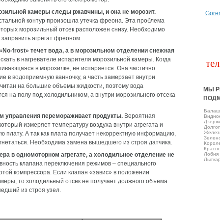
розильной камеры следы ржавчины, и она не морозит.
Gore
стальной контур произошла утечка фреона. Эта проблема
которых морозильный отсек расположен снизу. Необходимо
 заправить агрегат фреоном.
«No-frost» течет вода, а в морозильном отделении снежная
кать в нагревателе испарителя морозильной камеры. Когда
тел
апливающаяся в морозилке, не испаряется. Она частично
е в водоприемную ванночку, а часть замерзает внутри
считан на большие объемы жидкости, поэтому вода
МЫ Р
ся на полу под холодильником, а внутри морозильного отсека
ПОД
Балаш
м управления перемораживает продукты.
Вероятная
Виднo
Дзерж
 который измеряет температуру воздуха внутри агрегата и
Долго
Желез
 плату. А так как плата получает некорректную информацию,
Зелен
гнетаться. Необходима замена вышедшего из строя датчика.
Корол
Красно
ра в одномоторном агрегате, а холодильное отделение не
Лобня
Лытка
вность клапана переключения режимов – специального
отой компрессора. Если клапан «завис» в положении
меры, то холодильный отсек не получает должного объема
едший из строя узел.