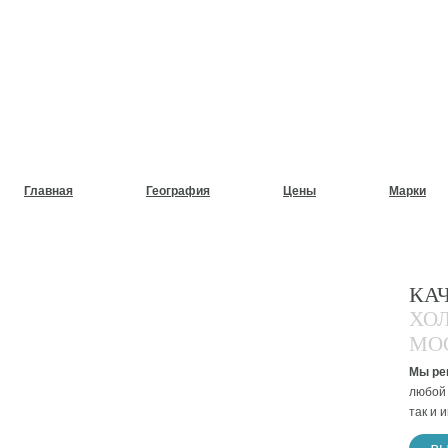
НУЖЕН СРОЧНЫЙ РЕМОНТ
ХОЛОДИЛЬНИКОВ НА ДОМ
Главная
География
Цены
Марки
КА
ХО
МО
Мы ре
любой 
так и 