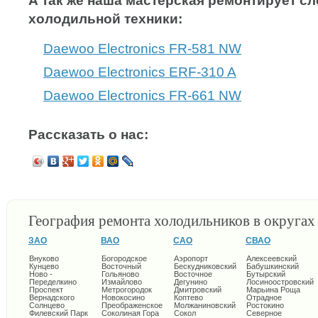
А так же наша мастерская ремонтирует 
холодильной техники:
Daewoo Electronics FR-581 NW
Daewoo Electronics ERF-310 A
Daewoo Electronics FR-661 NW
Рассказать о нас:
География ремонта холодильников в округа
ЗАО
ВАО
САО
СВАО
Внуково
Богородское
Аэропорт
Алексеевский
Кунцево
Восточный
Бескудниковский
Бабушкинский
Ново -
Гольяново
Восточное
Бутырский
Переделкино
Измайлово
Дегунино
Лосиноостровский
Проспект
Метрогородок
Дмитровский
Марьина Роща
Вернадского
Новокосино
Коптево
Отрадное
Солнцево
Преображенское
Молжаниновский
Ростокино
Филевский Парк
Соколиная Гора
Сокол
Северное