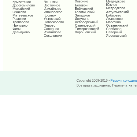
Ховрино
Медведково
Крылатское
Вешняки
Южное
Дорогомилово
Восточное
Беговой
Медведково
Можайский
Измайлово
Войковский
Очаково -
Ивановское
Головинский
Алтуфьевский
Матвеевское
Косино-
Западное
Бибирево
Раменки
Ухтомский
Дегунино
Лианозово
Тропарево -
Новогиреево
Левобережный
Марфино
Никулино
Перово
Савеловский
Останкинский
Фили -
Северное
Тимирязевский
Свиблово
Давыдково
Измайлово
Хорошевский
Северный
Сокольники
Ярославский
Copyright 2009-2015 «
Ремонт холодил
Все права защищены. Перепечатка тек