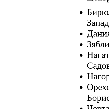
Бирю
Запа
Дани
Зябл
Нагат
Садо
Наго
Орехо
Бори
Черт