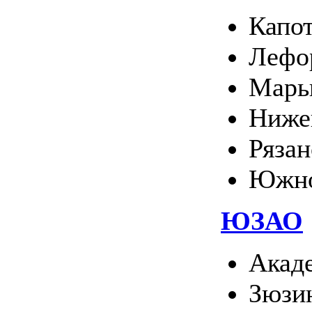
Капо
Лефо
Марь
Ниже
Ряза
Южно
ЮЗАО
Акад
Зюзи