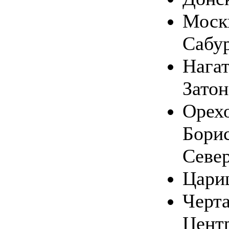
Москв
Сабу
Нага
Затон
Орехо
Бори
Севе
Цари
Черт
Цент