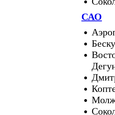
Соко
САО
Аэро
Беск
Вост
Дегу
Дмит
Копт
Молж
Соко