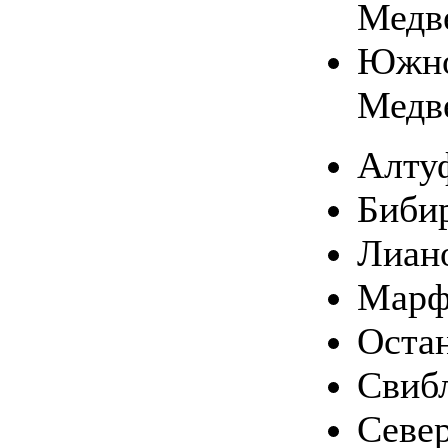
Медв
Южн
Медв
Алту
Биби
Лиан
Марф
Оста
Свиб
Севе