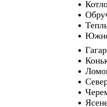
Котл
Обру
Тепл
Южно
Гага
Конь
Ломо
Севе
Чере
Ясен