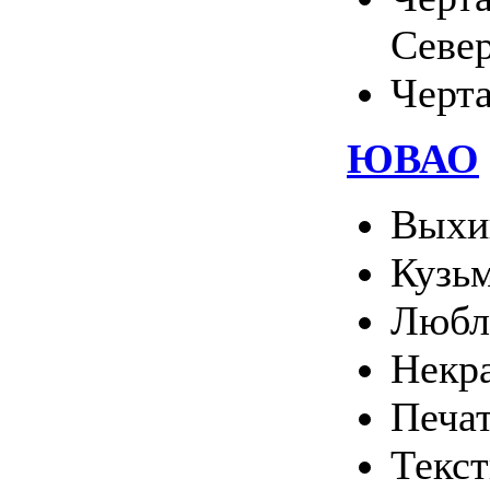
Севе
Черт
ЮВАО
Выхи
Кузь
Любл
Некр
Печа
Текс