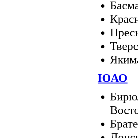
Басм
Крас
Прес
Твер
Яким
ЮАО
Бирю
Вост
Брате
Донс