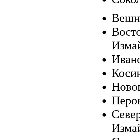
Вешн
Вост
Изма
Иван
Коси
Ново
Перо
Севе
Изма