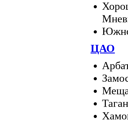
Хоро
Мнев
Южно
ЦАО
Арба
Замо
Меща
Тага
Хамо