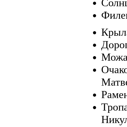
Солн
Филе
Крыл
Доро
Можа
Очако
Матв
Раме
Тропа
Нику