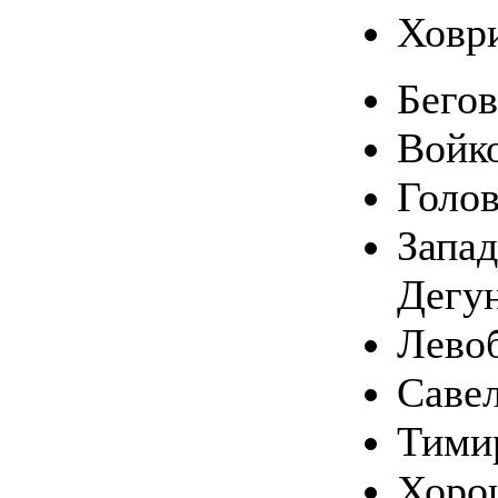
Ховр
Бего
Войк
Голо
Запа
Дегу
Лево
Саве
Тими
Хоро