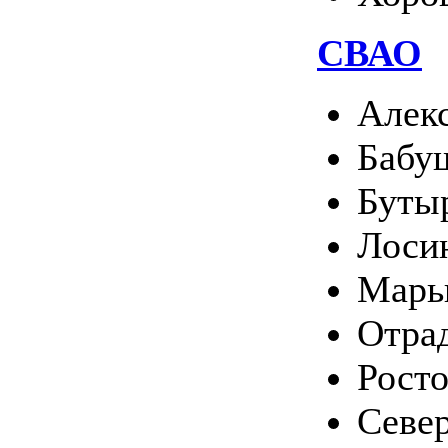
СВАО
Алек
Бабу
Буты
Лоси
Марь
Отра
Рост
Севе