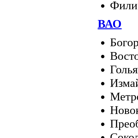
Фили
ВАО
Богор
Вост
Голь
Изма
Метр
Ново
Прео
Соко