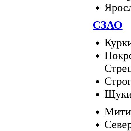
Ярос
СЗАО
Курк
Покро
Стре
Стро
Щуки
Мити
Севе