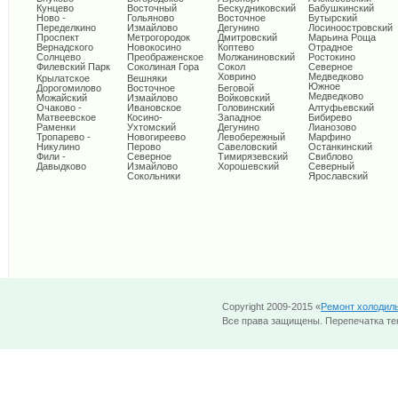
Кунцево
Восточный
Бескудниковский
Бабушкинский
Ново -
Гольяново
Восточное
Бутырский
Переделкино
Измайлово
Дегунино
Лосиноостровский
Проспект
Метрогородок
Дмитровский
Марьина Роща
Вернадского
Новокосино
Коптево
Отрадное
Солнцево
Преображенское
Молжаниновский
Ростокино
Филевский Парк
Соколиная Гора
Сокол
Северное
Ховрино
Медведково
Крылатское
Вешняки
Южное
Дорогомилово
Восточное
Беговой
Медведково
Можайский
Измайлово
Войковский
Очаково -
Ивановское
Головинский
Алтуфьевский
Матвеевское
Косино-
Западное
Бибирево
Раменки
Ухтомский
Дегунино
Лианозово
Тропарево -
Новогиреево
Левобережный
Марфино
Никулино
Перово
Савеловский
Останкинский
Фили -
Северное
Тимирязевский
Свиблово
Давыдково
Измайлово
Хорошевский
Северный
Сокольники
Ярославский
Copyright 2009-2015 «
Ремонт холодил
Все права защищены. Перепечатка тек