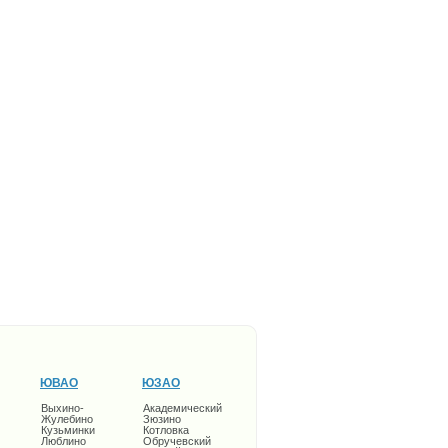
ЮВАО
ЮЗАО
Выхино-
Академический
Жулебино
Зюзино
Кузьминки
Котловка
Люблино
Обручевский