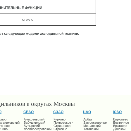
ЛНИТЕЛЬНЫЕ ФУНКЦИИ
стекло
ует следующие модели холодильной техники:
дильников в округах Москвы
О
СВАО
СЗАО
ЦАО
ЮАО
опорт
Алексеевский
Куркино
Арбат
Бирюлево
кудниковский
Бабушкинский
Покровское -
Замоскворечье
Восточное
точное
Бутырский
Стрешнево
Мещанский
Братеево
унино
Лосиноостровский
Строгино
Таганский
Донской