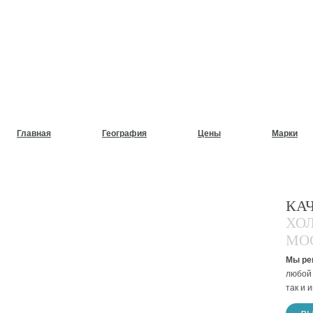
НУЖЕН СРОЧНЫЙ РЕМОНТ
ХОЛОДИЛЬНИКОВ НА ДОМ
Главная
География
Цены
Марки
КА
ХО
МО
Мы ре
любой 
так и 