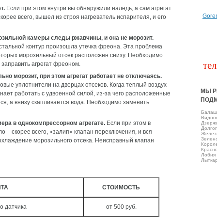
т.
Если при этом внутри вы обнаружили наледь, а сам агрегат
Gore
корее всего, вышел из строя нагреватель испарителя, и его
розильной камеры следы ржавчины, и она не морозит.
стальной контур произошла утечка фреона. Эта проблема
которых морозильный отсек расположен снизу. Необходимо
тел
 заправить агрегат фреоном.
но морозит, при этом агрегат работает не отключаясь.
овые уплотнители на дверцах отсеков. Когда теплый воздух
МЫ Р
нает работать с удвоенной силой, из-за чего расположенные
ПОД
я, а внизу скапливается вода. Необходимо заменить
Балаш
Виднo
ера в однокомпрессорном агрегате.
Если при этом в
Дзерж
Долго
о – скорее всего, «залип» клапан переключения, и вся
Желез
Зелен
охлаждение морозильного отсека. Неисправный клапан
Корол
Красно
Лобня
Лытка
НТА
СТОИМОСТЬ
о датчика
от 500 руб.