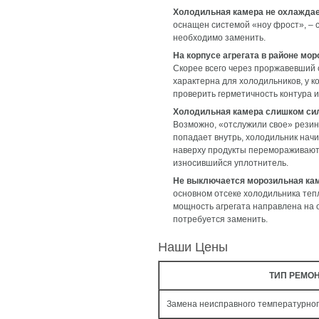
Холодильная камера не охлаждае
оснащен системой «ноу фрост», – с
необходимо заменить.
На корпусе агрегата в районе мо
Скорее всего через проржавевший 
характерна для холодильников, у 
проверить герметичность контура и
Холодильная камера слишком силь
Возможно, «отслужили свое» резин
попадает внутрь, холодильник начи
наверху продукты перемораживаютс
износившийся уплотнитель.
Не выключается морозильная кам
основном отсеке холодильника тепл
мощность агрегата направлена на 
потребуется заменить.
Наши Цены
ТИП РЕМО
Замена неисправного температурног