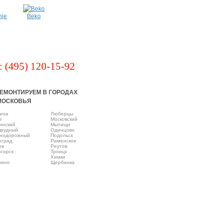
nje
Beko
: (495) 120-15-92
ЕМОНТИРУЕМ В ГОРОДАХ
МОСКОВЬЯ
иха
Люберцы
e
Московский
инский
Мытищи
прудный
Одинцово
нодорожный
Подольск
оград
Раменское
ев
Реутов
горск
Троицк
Химки
рино
Щербинка