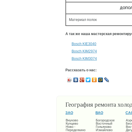
ДОПО
Материал полок
А так же наша мастерская ремонтир
Bosch KIE3040
Bosch KIM2974
Bosch KIM3074
Рассказать о нас:
География ремонта холо
ЗАО
ВАО
СА
Внуково
Богородское
Аэр
Кунцево
Восточный
Бес
Ново -
Гольяново
Вос
Переделкино
Измайлово
Дег