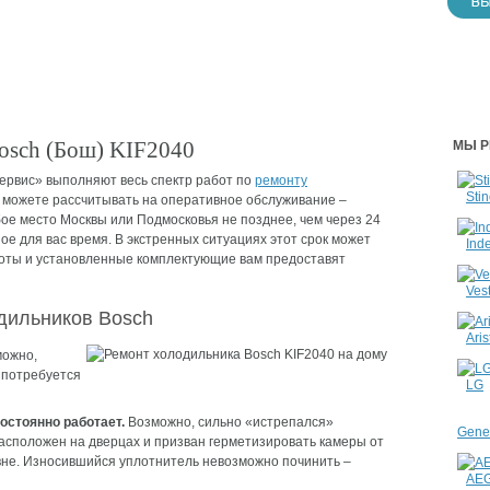
osch (Бош) KIF2040
МЫ Р
ервис» выполняют весь спектр работ по
ремонту
Stin
 можете рассчитывать на оперативное обслуживание –
бое место Москвы или Подмосковья не позднее, чем через 24
ое для вас время. В экстренных ситуациях этот срок может
Inde
аботы и установленные комплектующие вам предоставят
Vest
дильников Bosch
Aris
ожно,
 потребуется
LG
остоянно работает.
Возможно, сильно «истрепался»
Gener
асположен на дверцах и призван герметизировать камеры от
вне. Износившийся уплотнитель невозможно починить –
AE