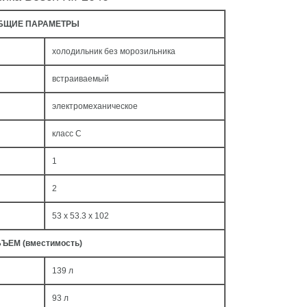
БЩИЕ ПАРАМЕТРЫ
холодильник без морозильника
встраиваемый
электромеханическое
класс C
1
2
53 x 53.3 x 102
ЪЕМ (вместимость)
139 л
93 л