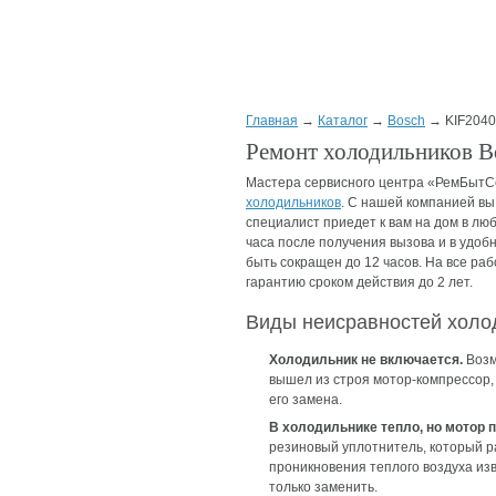
Главная
→
Каталог
→
Bosch
→ KIF2040
Ремонт холодильников B
Мастера сервисного центра «РемБытС
холодильников
. С нашей компанией вы
специалист приедет к вам на дом в лю
часа после получения вызова и в удобн
быть сокращен до 12 часов. На все р
гарантию сроком действия до 2 лет.
Виды неисравностей холо
Холодильник не включается.
Возм
вышел из строя мотор-компрессор,
его замена.
В холодильнике тепло, но мотор п
резиновый уплотнитель, который р
проникновения теплого воздуха из
только заменить.