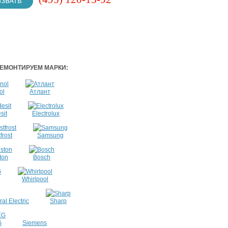
ЕМОНТИРУЕМ МАРКИ:
ol
Атлант
sit
Electrolux
frost
Samsung
ton
Bosch
Whirlpool
al Electric
Sharp
G
Siemens