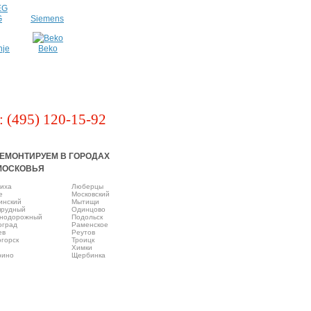
G
Siemens
nje
Beko
: (495) 120-15-92
ЕМОНТИРУЕМ В ГОРОДАХ
МОСКОВЬЯ
иха
Люберцы
e
Московский
инский
Мытищи
прудный
Одинцово
нодорожный
Подольск
оград
Раменское
ев
Реутов
горск
Троицк
Химки
рино
Щербинка