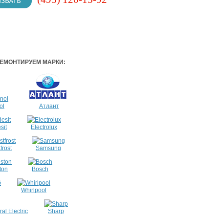
ЕМОНТИРУЕМ МАРКИ:
ol
Атлант
sit
Electrolux
frost
Samsung
ton
Bosch
Whirlpool
al Electric
Sharp