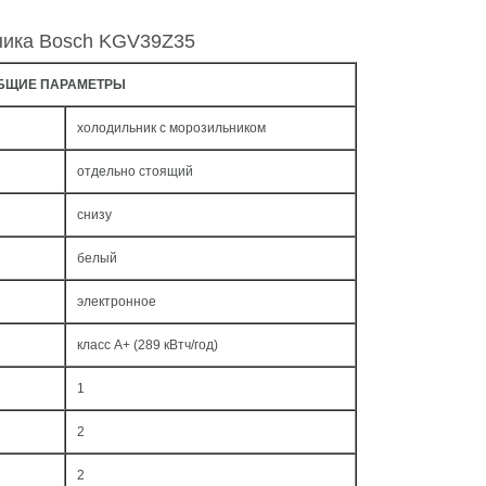
ника Bosch KGV39Z35
БЩИЕ ПАРАМЕТРЫ
холодильник с морозильником
отдельно стоящий
снизу
белый
электронное
класс A+ (289 кВтч/год)
1
2
2