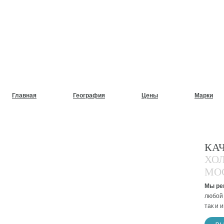
НУЖЕН СРОЧНЫЙ РЕМОНТ
ХОЛОДИЛЬНИКОВ НА ДОМ
Главная
География
Цены
Марки
КА
ХО
МО
Мы ре
любой 
так и 