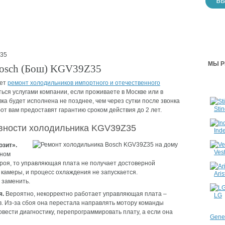
35
МЫ Р
Bosch (Бош) KGV39Z35
яет
ремонт холодильников импортного и отечественного
ться услугами компании, если проживаете в Москве или в
ка будет исполнена не позднее, чем через сутки после звонка
Stin
от вам предоставят гарантию сроком действия до 2 лет.
вности холодильника KGV39Z35
Inde
озит».
Vest
вном
троя, то управляющая плата не получает достоверной
камеры, и процесс охлаждения не запускается.
Aris
 заменить.
я.
Вероятно, некорректно работает управляющая плата –
LG
. Из-за сбоя она перестала направлять мотору команды
вести диагностику, перепрограммировать плату, а если она
Gener