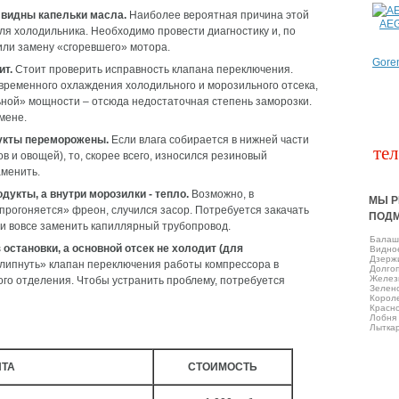
м видны капельки масла.
Наиболее вероятная причина этой
AE
ля холодильника. Необходимо провести диагностику и, по
или замену «сгоревшего» мотора.
Gore
ит.
Стоит проверить исправность клапана переключения.
временного охлаждения холодильного и морозильного отсека,
ьной» мощности – отсюда недостаточная степень заморозки.
мене.
дукты переморожены.
Если влага собирается в нижней части
тел
в и овощей), то, скорее всего, износился резиновый
аменить.
укты, а внутри морозилки - тепло.
Возможно, в
МЫ Р
прогоняется» фреон, случился засор. Потребуется закачать
ПОД
ли вовсе заменить капиллярный трубопровод.
Балаш
остановки, а основной отсек не холодит (для
Виднo
Дзерж
липнуть» клапан переключения работы компрессора в
Долго
Желез
о отделения. Чтобы устранить проблему, потребуется
Зелен
Корол
Красно
Лобня
Лытка
НТА
СТОИМОСТЬ