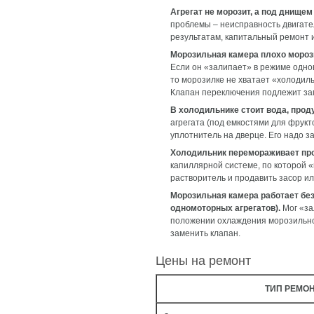
Агрегат не морозит, а под днище
проблемы – неисправность двигате
результатам, капитальный ремонт 
Морозильная камера плохо мороз
Если он «залипает» в режиме одно
то морозилке не хватает «холодил
Клапан переключения подлежит за
В холодильнике стоит вода, про
агрегата (под емкостями для фрукто
уплотнитель на дверце. Его надо з
Холодильник перемораживает прод
капиллярной системе, по которой «
растворитель и продавить засор и
Морозильная камера работает без 
одномоторных агрегатов).
Мог «за
положении охлаждения морозильног
заменить клапан.
Цены на ремонт
ТИП РЕМО