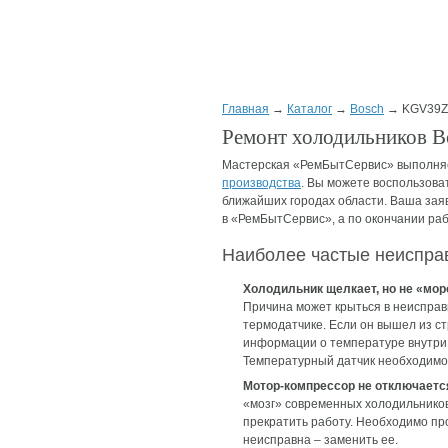
Главная
→
Каталог
→
Bosch
→ KGV39Z
Ремонт холодильников 
Мастерская «РемБытСервис» выполн
производства
. Вы можете воспользова
ближайших городах области. Ваша заяв
в «РемБытСервис», а по окончании раб
Наиболее частые неиспра
Холодильник щелкает, но не «мор
Причина может крыться в неиспра
термодатчике. Если он вышел из с
информации о температуре внутри 
Температурный датчик необходимо
Мотор-компрессор не отключаетс
«мозг» современных холодильников
прекратить работу. Необходимо про
неисправна – заменить ее.