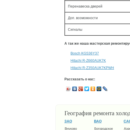
Перенавеска дверей
Доп. возможности
Сигналы
А так же наша мастерская ремонтир
Bosch KGS36Y37
Hitachi R-Z660AUK7K
Hitachi R-Z350AUK7KPWH
Рассказать о нас:
География ремонта холо
ЗАО
ВАО
СА
Внуково
Богородское
Аэр