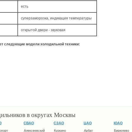
есть
суперзаморозка, индикация температуры
открытой двери - звуковая
ует следующие модели холодильной техники:
дильников в округах Москвы
О
СВАО
СЗАО
ЦАО
ЮАО
опорт
Алексеевский
Куркино
Арбат
Бирюлево