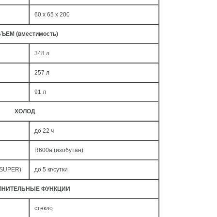
60 x 65 x 200
ЪЕМ (вместимость)
348 л
257 л
91 л
ХОЛОД
до 22 ч
R600a (изобутан)
 SUPER)
до 5 кг/cутки
ЛНИТЕЛЬНЫЕ ФУНКЦИИ
стекло