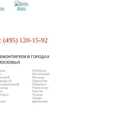
nje
Beko
: (495) 120-15-92
ЕМОНТИРУЕМ В ГОРОДАХ
МОСКОВЬЯ
иха
Люберцы
e
Московский
инский
Мытищи
прудный
Одинцово
нодорожный
Подольск
оград
Раменское
ев
Реутов
горск
Троицк
Химки
рино
Щербинка