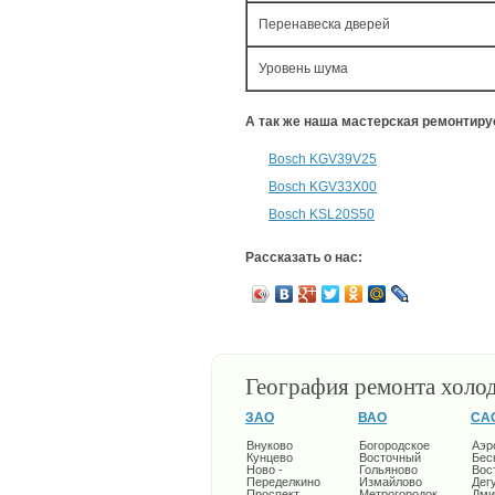
Перенавеска дверей
Уровень шума
А так же наша мастерская ремонтир
Bosch KGV39V25
Bosch KGV33X00
Bosch KSL20S50
Рассказать о нас:
География ремонта холо
ЗАО
ВАО
СА
Внуково
Богородское
Аэр
Кунцево
Восточный
Бес
Ново -
Гольяново
Вос
Переделкино
Измайлово
Дег
Проспект
Метрогородок
Дми