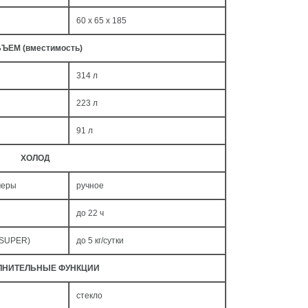
60 x 65 x 185
ЪЕМ (вместимость)
314 л
223 л
91 л
ХОЛОД
меры
ручное
до 22 ч
 SUPER)
до 5 кг/cутки
ЛНИТЕЛЬНЫЕ ФУНКЦИИ
стекло