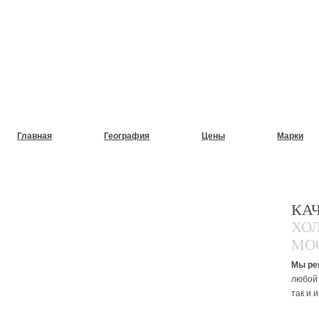
НУЖЕН СРОЧНЫЙ РЕМОНТ
ХОЛОДИЛЬНИКОВ НА ДОМ
Главная
География
Цены
Марки
КА
ХО
МО
Мы ре
любой 
так и 