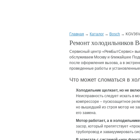
Главная
→
Каталог
→
Bosch
→ KGV36V
Ремонт холодильников 
Сервисный центр «РемБытСервис» вып
обслуживаем Москву и ближайшее Подмо
после оформления вызова, а в экстрен
проведенные работы и установленные з
Что может сломаться в х
Холодильник щелкает, но не вклю
Неисправность следует искать в мо
компрессоре – пускозащитное реле
но вышедший из строя мотор не за
его замена.
Мотор работает, а в холодильнике
засор, который препятствует «про
трубопровод и завакуумировать сис
В агрегате с системой «ноу фрос