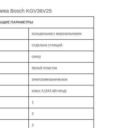
ника Bosch KGV36V25
БЩИЕ ПАРАМЕТРЫ
холодильник с морозильником
отдельно стоящий
снизу
белый /пластик
электромеханическое
класс A (343 кВтч/год)
1
2
2