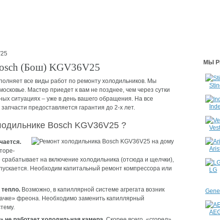
25
МЫ Р
Bosch (Бош) KGV36V25
олняет все виды работ по ремонту холодильников. Мы
Stin
сковье. Мастер приедет к вам не позднее, чем через сутки
ных ситуациях – уже в день вашего обращения. На все
Inde
апчасти предоставляется гарантия до 2-х лет.
олодильнике Bosch KGV36V25 ?
Vest
чается.
Aris
торе-
 срабатывает на включение холодильника (отсюда и щелчки),
пускается. Необходим капитальный ремонт компрессора или
LG
 тепло.
Возможно, в капиллярной системе агрегата возник
Gener
качке» фреона. Необходимо заменить капиллярный
тему.
AE
т» не работает холодильная камера.
Скорее всего, «сгорел»