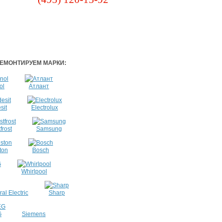
ЕМОНТИРУЕМ МАРКИ:
ol
Атлант
sit
Electrolux
frost
Samsung
ton
Bosch
Whirlpool
al Electric
Sharp
G
Siemens