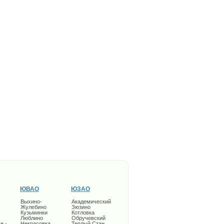
ЮВАО
ЮЗАО
Выхино-
Академический
Жулебино
Зюзино
Кузьминки
Котловка
Люблино
Обручевский
е -
Некрасовка
Теплый Стан