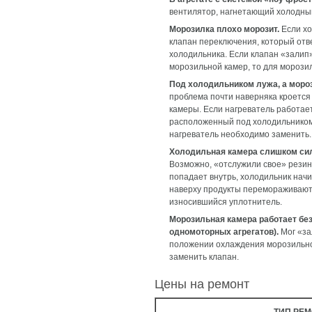
вентилятор, нагнетающий холодный
Морозилка плохо морозит.
Если хо
клапан переключения, который отв
холодильника. Если клапан «залип
морозильной камер, то для морозил
Под холодильником лужа, а мороз
проблема почти наверняка кроется
камеры. Если нагреватель работает
расположенный под холодильником,
нагреватель необходимо заменить.
Холодильная камера слишком силь
Возможно, «отслужили свое» резин
попадает внутрь, холодильник начи
наверху продукты перемораживаютс
износившийся уплотнитель.
Морозильная камера работает без 
одномоторных агрегатов).
Мог «за
положении охлаждения морозильног
заменить клапан.
Цены на ремонт