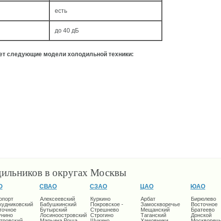
есть
до 40 дБ
ует следующие модели холодильной техники:
дильников в округах Москвы
О
СВАО
СЗАО
ЦАО
ЮАО
опорт
Алексеевский
Куркино
Арбат
Бирюлево
кудниковский
Бабушкинский
Покровское -
Замоскворечье
Восточное
точное
Бутырский
Стрешнево
Мещанский
Братеево
унино
Лосиноостровский
Строгино
Таганский
Донской
тровский
Марьина Роща
Щукино
Хамовники
Москворечь