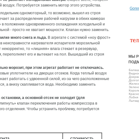
 воздух. Потребуется заменить мотор этого устройства.
Gore
лодильник одномоторный, то возможно, вышел из строя
ечает за распределение рабочей нагрузки в обеих камерах
» в положении одновременного охлаждения холодильной и
ьной - просто не хватает мощности. Клапан нужно заменить.
илке много снега и льда.
В агрегате с системой «ноу фрост»
тел
 в неисправности нагревателя испарителя морозильной
 некорректно, то «лишняя» влага стекает в резервуар,
 переполняет его и вытекает на пол. Вышедший из строя
МЫ Р
ПОД
но морозит, при этом агрегат работает не отключаясь.
Балаш
овые уплотнители на дверцах отсеков. Когда теплый воздух
Виднo
Дзерж
нает работать с удвоенной силой, из-за чего расположенные
Долго
Желез
я, а внизу скапливается вода. Необходимо заменить
Зелен
Корол
Красно
остановки, а основной отсек не холодит (для
Лобня
Лытка
липнуть» клапан переключения работы компрессора в
о отделения. Чтобы устранить проблему, потребуется