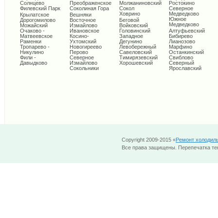
Солнцево
Преображенское
Молжаниновский
Ростокино
Филевский Парк
Соколиная Гора
Сокол
Северное
Ховрино
Медведково
Крылатское
Вешняки
Южное
Дорогомилово
Восточное
Беговой
Медведково
Можайский
Измайлово
Войковский
Очаково -
Ивановское
Головинский
Алтуфьевский
Матвеевское
Косино-
Западное
Бибирево
Раменки
Ухтомский
Дегунино
Лианозово
Тропарево -
Новогиреево
Левобережный
Марфино
Никулино
Перово
Савеловский
Останкинский
Фили -
Северное
Тимирязевский
Свиблово
Давыдково
Измайлово
Хорошевский
Северный
Сокольники
Ярославский
Copyright 2009-2015 «
Ремонт холодил
Все права защищены. Перепечатка тек