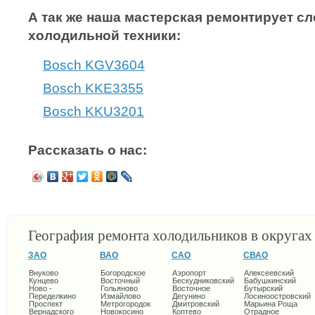
А так же наша мастерская ремонтирует 
холодильной техники:
Bosch KGV3604
Bosch KKE3355
Bosch KKU3201
Рассказать о нас:
География ремонта холодильников в округа
ЗАО
ВАО
САО
СВАО
Внуково
Богородское
Аэропорт
Алексеевский
Кунцево
Восточный
Бескудниковский
Бабушкинский
Ново -
Гольяново
Восточное
Бутырский
Переделкино
Измайлово
Дегунино
Лосиноостровский
Проспект
Метрогородок
Дмитровский
Марьина Роща
Вернадского
Новокосино
Коптево
Отрадное