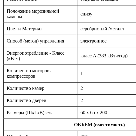
Положение морозильной
снизу
камеры
Цвет и Материал
серебристый /металл
Способ (метод) управления
электронное
Энергопотребление - Класс
класс A (383 кВтч/год)
(кВтч)
Количество моторов-
1
компрессоров
Количество камер
2
Количество дверей
2
Размеры (ШxГxВ) см.
60 x 65 x 200
ОБЪЕМ (вместимость)