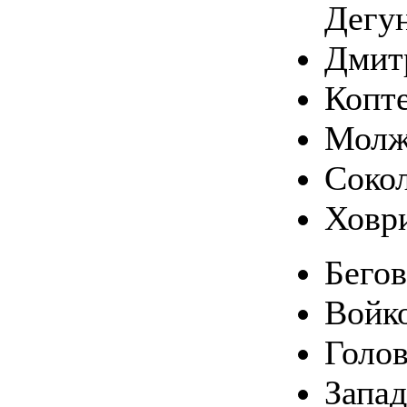
Дегу
Дмит
Копт
Молж
Соко
Ховр
Бего
Войк
Голо
Запа