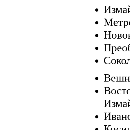
Изма
Метр
Ново
Прео
Соко
Вешн
Вост
Изма
Иван
Коси