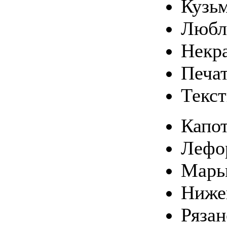
Кузь
Любл
Некр
Печа
Текс
Капо
Лефо
Марь
Ниже
Ряза