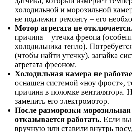
датчика, который измеряет темпе
холодильной и морозильной каме
не подлежит ремонту – его необх
Мотор агрегата не отключается
причина – утечка фреона (особенн
холодильника тепло). Потребуетс
(чтобы найти утечку), запайка си
агрегата фреоном.
Холодильная камера не работае
оснащен системой «ноу фрост», то
причина в поломке вентилятора. 
заменить его электромотор.
После разморозки морозильная
отказывается работать.
Если вы
вручную или ставили внутрь посу