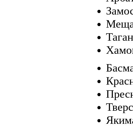
Замо
Меща
Тага
Хамо
Басм
Крас
Прес
Твер
Яким