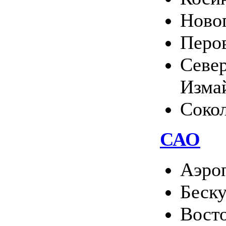
Ново
Перо
Севе
Изма
Соко
САО
Аэро
Беск
Вост