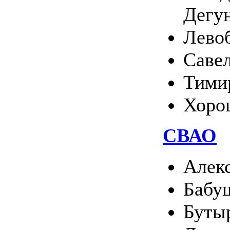
Дегу
Лево
Саве
Тими
Хоро
СВАО
Алек
Бабу
Буты