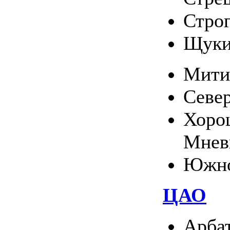
Стро
Щуки
Мити
Севе
Хоро
Мнев
Южно
ЦАО
Арба