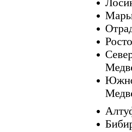
Лоси
Марь
Отра
Рост
Севе
Медв
Южн
Медв
Алту
Биби