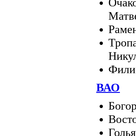
Очако
Матв
Раме
Тропа
Нику
Фили
ВАО
Богор
Вост
Голь