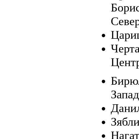
Бори
Севе
Цари
Черт
Цент
Бирю
Запа
Дани
Зябл
Нагат