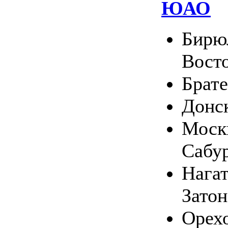
ЮАО
Бирю
Вост
Брате
Донс
Москв
Сабу
Нага
Затон
Орехо