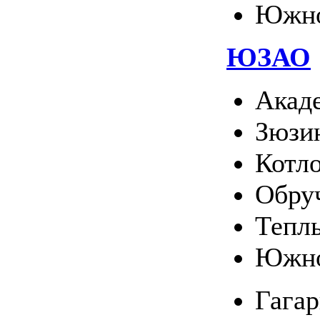
Южно
ЮЗАО
Акад
Зюзи
Котл
Обру
Тепл
Южно
Гага