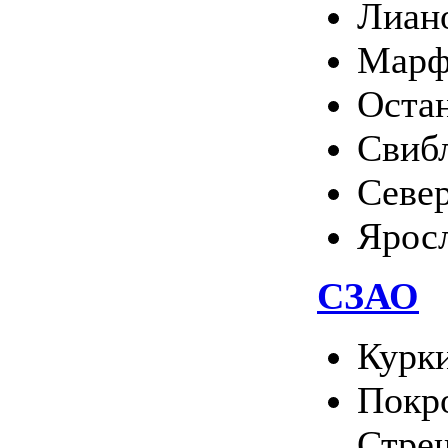
Лиан
Марф
Оста
Свиб
Севе
Ярос
СЗАО
Курк
Покро
Стре