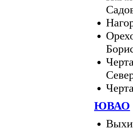
Садо
Наго
Орехо
Бори
Черт
Севе
Черт
ЮВАО
Выхи