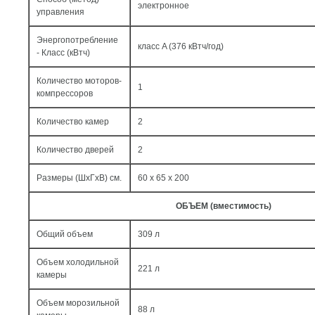
электронное
управления
Энергопотребление
класс A (376 кВтч/год)
- Класс (кВтч)
Количество моторов-
1
компрессоров
Количество камер
2
Количество дверей
2
Размеры (ШxГxВ) см.
60 x 65 x 200
ОБЪЕМ (вместимость)
Общий объем
309 л
Объем холодильной
221 л
камеры
Объем морозильной
88 л