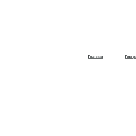
НУЖЕН
ХОЛОД
Главная
Геогр