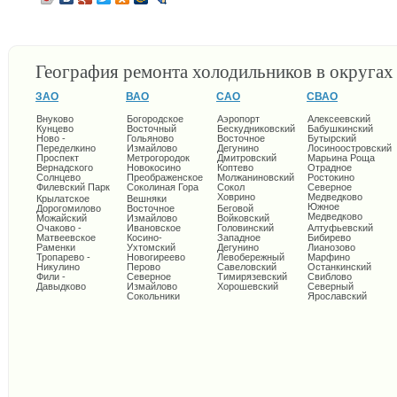
География ремонта холодильников в округа
ЗАО
ВАО
САО
СВАО
Внуково
Богородское
Аэропорт
Алексеевский
Кунцево
Восточный
Бескудниковский
Бабушкинский
Ново -
Гольяново
Восточное
Бутырский
Переделкино
Измайлово
Дегунино
Лосиноостровский
Проспект
Метрогородок
Дмитровский
Марьина Роща
Вернадского
Новокосино
Коптево
Отрадное
Солнцево
Преображенское
Молжаниновский
Ростокино
Филевский Парк
Соколиная Гора
Сокол
Северное
Ховрино
Медведково
Крылатское
Вешняки
Южное
Дорогомилово
Восточное
Беговой
Медведково
Можайский
Измайлово
Войковский
Очаково -
Ивановское
Головинский
Алтуфьевский
Матвеевское
Косино-
Западное
Бибирево
Раменки
Ухтомский
Дегунино
Лианозово
Тропарево -
Новогиреево
Левобережный
Марфино
Никулино
Перово
Савеловский
Останкинский
Фили -
Северное
Тимирязевский
Свиблово
Давыдково
Измайлово
Хорошевский
Северный
Сокольники
Ярославский