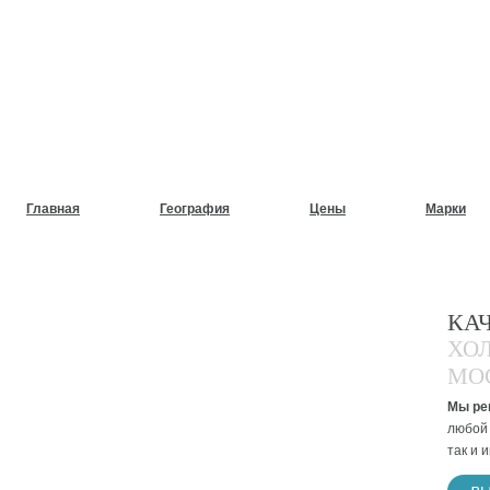
НУЖЕН СРОЧНЫЙ РЕМОНТ
ХОЛОДИЛЬНИКОВ НА ДОМ
Главная
География
Цены
Марки
КА
ХО
МО
Мы ре
любой 
так и 