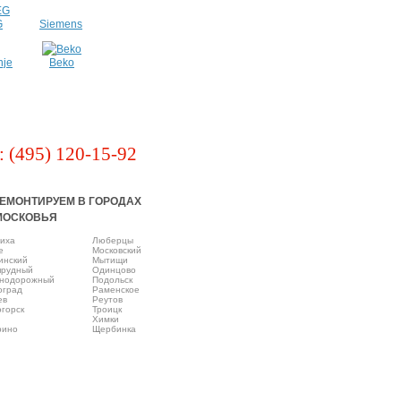
G
Siemens
nje
Beko
: (495) 120-15-92
ЕМОНТИРУЕМ В ГОРОДАХ
МОСКОВЬЯ
иха
Люберцы
e
Московский
инский
Мытищи
прудный
Одинцово
нодорожный
Подольск
оград
Раменское
ев
Реутов
горск
Троицк
Химки
рино
Щербинка