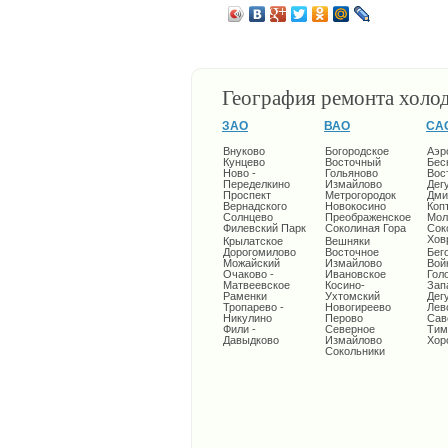
География ремонта холо
ЗАО
ВАО
СА
Внуково
Богородское
Аэр
Кунцево
Восточный
Бес
Ново -
Гольяново
Вос
Переделкино
Измайлово
Дег
Проспект
Метрогородок
Дми
Вернадского
Новокосино
Коп
Солнцево
Преображенское
Мол
Филевский Парк
Соколиная Гора
Сок
Хов
Крылатское
Вешняки
Дорогомилово
Восточное
Бег
Можайский
Измайлово
Вой
Очаково -
Ивановское
Гол
Матвеевское
Косино-
Зап
Раменки
Ухтомский
Дег
Тропарево -
Новогиреево
Лев
Никулино
Перово
Сав
Фили -
Северное
Тим
Давыдково
Измайлово
Хор
Сокольники