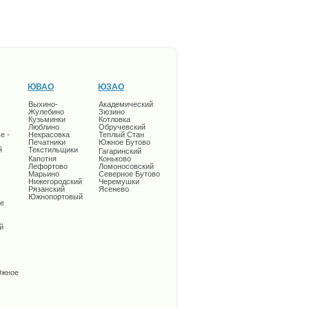
ЮВАО
ЮЗАО
Выхино-
Академический
Жулебино
Зюзино
Кузьминки
Котловка
Люблино
Обручевский
е -
Некрасовка
Теплый Стан
Печатники
Южное Бутово
й
Текстильщики
Гагаринский
Капотня
Коньково
Лефортово
Ломоносовский
Марьино
Северное Бутово
Нижегородский
Черемушки
Рязанский
Ясенево
Южнопортовый
е
й
Южное