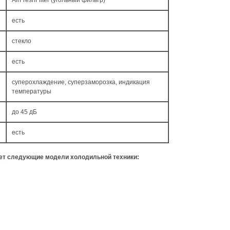
AirFreshFilter (угольный фильтр)
есть
стекло
есть
суперохлаждение, суперзаморозка, индикация
температуры
до 45 дБ
есть
ует следующие модели холодильной техники: