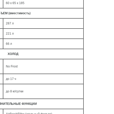
60 x 65 x 185
ЪЕМ (вместимость)
287 л
221 л
66 л
ХОЛОД
No Frost
до 17 ч
до 8 кг/cутки
ЛНИТЕЛЬНЫЕ ФУНКЦИИ