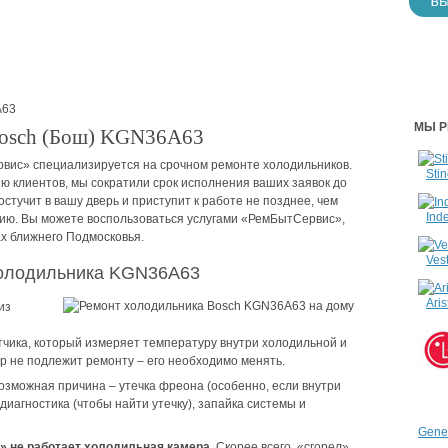
63
МЫ Р
Bosch (Бош) KGN36A63
вис» специализируется на срочном ремонте холодильников.
Stin
ю клиентов, мы сократили срок исполнения ваших заявок до
остучит в вашу дверь и приступит к работе не позднее, чем
Inde
нию. Вы можете воспользоваться услугами «РемБытСервис»,
ах ближнего Подмосковья.
Vest
холодильника KGN36A63
Aris
из
тчика, который измеряет температуру внутри холодильной и
р не подлежит ремонту – его необходимо менять.
зможная причина – утечка фреона (особенно, если внутри
диагностика (чтобы найти утечку), запайка системы и
Gener
т» не работает холодильная камера.
Скорее всего, «сгорел»