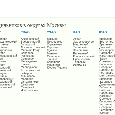
дильников в округах Москвы
О
СВАО
СЗАО
ЦАО
ЮАО
опорт
Алексеевский
Куркино
Арбат
Бирюлево
кудниковский
Бабушкинский
Покровское -
Замоскворечье
Восточное
точное
Бутырский
Стрешнево
Мещанский
Братеево
унино
Лосиноостровский
Строгино
Таганский
Донской
тровский
Марьина Роща
Щукино
Хамовники
Москворечь
тево
Отрадное
Сабурово
Митино
Басманный
жаниновский
Ростокино
Нагатински
Северное
Красносельский
ол
Северное
Затон
Тушино
Пресненский
рино
Медведково
Орехово -
Хорошево -
Тверской
Южное
Борисово
овой
Мневники
Якиманка
Медведково
Северное
ковский
Южное Тушино
Царицыно
овинский
Алтуфьевский
Чертаново
адное
Бибирево
Центрально
унино
Лианозово
обережный
Марфино
Бирюлево
еловский
Останкинский
Западное
ирязевский
Свиблово
Даниловски
ошевский
Северный
Зябликово
Ярославский
Нагатино -
Садовники
Нагорный
Орехово -
Борисово 
Чертаново
Северное
Чертаново
Южное