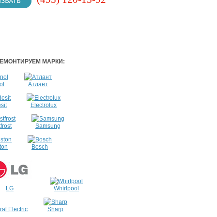
ЕМОНТИРУЕМ МАРКИ:
ol
Атлант
sit
Electrolux
frost
Samsung
ton
Bosch
LG
Whirlpool
al Electric
Sharp