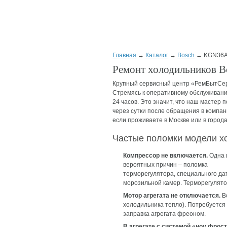
Главная
→
Каталог
→
Bosch
→ KGN36A
Ремонт холодильников 
Крупный сервисный центр «РемБытСер
Стремясь к оперативному обслуживани
24 часов. Это значит, что наш мастер п
через сутки после обращения в компа
если проживаете в Москве или в город
Частые поломки модели 
Компрессор не включается.
Одна 
вероятных причин – поломка
терморегулятора, специального да
морозильной камер. Терморегулято
Мотор агрегата не отключается.
Во
холодильника тепло). Потребуется 
заправка агрегата фреоном.
В агрегате с системой «ноу фрос