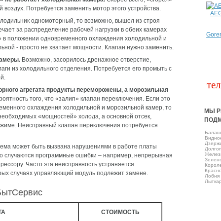
 воздух. Потребуется заменить мотор этого устройства.
AE
лодильник одномоторный, то возможно, вышел из строя
ечает за распределение рабочей нагрузки в обеих камерах
Gore
» в положении одновременного охлаждения холодильной и
ьной - просто не хватает мощности. Клапан нужно заменить.
камеры.
Возможно, засорилось дренажное отверстие,
аги из холодильного отделения. Потребуется его промыть с
й.
тел
орного агрегата продукты переморожены, а морозильная
оятность того, что «залип» клапан переключения. Если это
еменного охлаждения холодильной и морозильной камер, то
МЫ Р
необходимых «мощностей» холода, а основной отсек,
ПОД
ежиме. Неисправный клапан переключения потребуется
Балаш
Виднo
Дзерж
ема может быть вызвана нарушениями в работе платы
Долго
Желез
 то случаются программные ошибки – например, непрерывная
Зелен
рессору. Часто эта неисправность устраняется
Корол
Красно
рых случаях управляющий модуль подлежит замене.
Лобня
Лытка
БытСервис
ТА
СТОИМОСТЬ