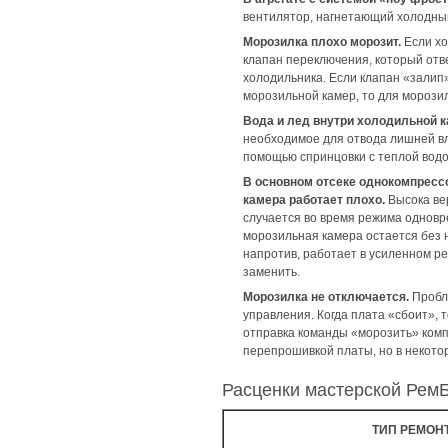
вентилятор, нагнетающий холодный
Морозилка плохо морозит.
Если хо
клапан переключения, который отв
холодильника. Если клапан «залип
морозильной камер, то для морозил
Вода и лед внутри холодильной 
необходимое для отвода лишней вл
помощью спринцовки с теплой водо
В основном отсеке однокомпресс
камера работает плохо.
Высока вер
случается во время режима одновр
морозильная камера остается без 
напротив, работает в усиленном р
заменить.
Морозилка не отключается.
Пробл
управления. Когда плата «сбоит»,
отправка команды «морозить» комп
перепрошивкой платы, но в некото
Расценки мастерской Рем
ТИП РЕМОН