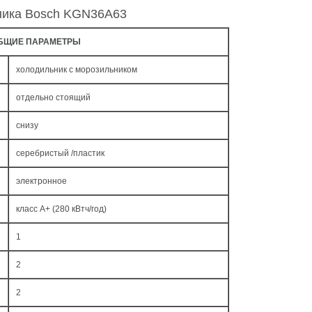
ника Bosch KGN36A63
БЩИЕ ПАРАМЕТРЫ
холодильник с морозильником
отдельно стоящий
снизу
серебристый /пластик
электронное
класс A+ (280 кВтч/год)
1
2
2