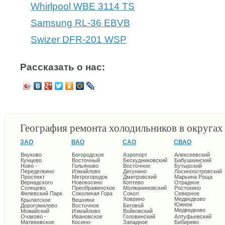
Whirlpool WBE 3114 TS
Samsung RL-36 EBVB
Swizer DFR-201 WSP
Рассказать о нас:
География ремонта холодильников в округа
ЗАО
ВАО
САО
СВАО
Внуково
Богородское
Аэропорт
Алексеевский
Кунцево
Восточный
Бескудниковский
Бабушкинский
Ново -
Гольяново
Восточное
Бутырский
Переделкино
Измайлово
Дегунино
Лосиноостровский
Проспект
Метрогородок
Дмитровский
Марьина Роща
Вернадского
Новокосино
Коптево
Отрадное
Солнцево
Преображенское
Молжаниновский
Ростокино
Филевский Парк
Соколиная Гора
Сокол
Северное
Ховрино
Медведково
Крылатское
Вешняки
Южное
Дорогомилово
Восточное
Беговой
Медведково
Можайский
Измайлово
Войковский
Очаково -
Ивановское
Головинский
Алтуфьевский
Матвеевское
Косино-
Западное
Бибирево