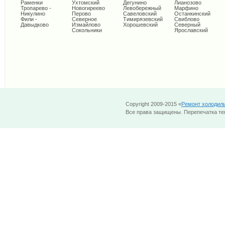
Раменки
Ухтомский
Дегунино
Лианозово
Тропарево -
Новогиреево
Левобережный
Марфино
Никулино
Перово
Савеловский
Останкинский
Фили -
Северное
Тимирязевский
Свиблово
Давыдково
Измайлово
Хорошевский
Северный
Сокольники
Ярославский
Copyright 2009-2015 «
Ремонт холодил
Все права защищены. Перепечатка тек