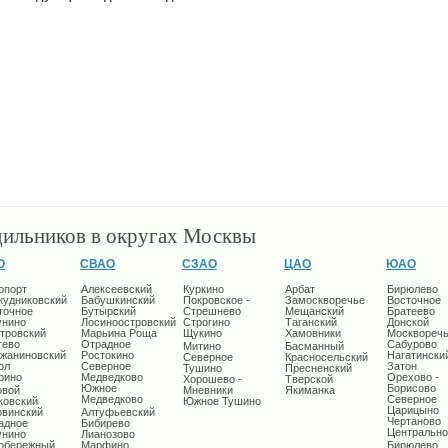
дильников в округах Москвы
О
СВАО
СЗАО
ЦАО
ЮАО
опорт
Алексеевский
Куркино
Арбат
Бирюлево
кудниковский
Бабушкинский
Покровское -
Замоскворечье
Восточное
точное
Бутырский
Стрешнево
Мещанский
Братеево
унино
Лосиноостровский
Строгино
Таганский
Донской
тровский
Марьина Роща
Щукино
Хамовники
Москворечь
тево
Отрадное
Сабурово
Митино
Басманный
жаниновский
Ростокино
Нагатински
Северное
Красносельский
ол
Северное
Затон
Тушино
Пресненский
рино
Медведково
Орехово -
Хорошево -
Тверской
Южное
Борисово
овой
Мневники
Якиманка
Медведково
Северное
ковский
Южное Тушино
Царицыно
овинский
Алтуфьевский
Чертаново
адное
Бибирево
Центрально
унино
Лианозово
обережный
Марфино
Бирюлево