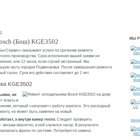
2
МЫ Р
Bosch (Бош) KGE3502
ытСервис» оказывают услуги по срочному ремонту
Stin
тного производства. Срок исполнения вашей заявки не
ления, или 12 часов, если случай экстренный. Мы
Inde
ьшую часть городов Подмосковья. После завершения ремонта
й талон. Срок его действия составляет до 2 лет.
Vest
ика KGE3502
Aris
ьнике, ни
т искать в
низме, который «запускает» работу агрегата. Это расходный
LG
монту, но может быть заменен на новый.
отает, а внутри камер тепло.
Следует проверить
Gener
 весьма вероятно, в ней случился засор. В результате
 прокачать фреон по системе. Потребуется замена
AE