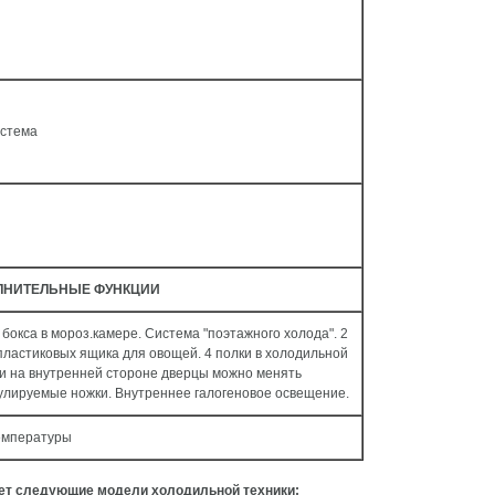
истема
ЛНИТЕЛЬНЫЕ ФУНКЦИИ
бокса в мороз.камере. Система "поэтажного холода". 2
ластиковых ящика для овощей. 4 полки в холодильной
ки на внутренней стороне дверцы можно менять
улируемые ножки. Внутреннее галогеновое освещение.
емпературы
ует следующие модели холодильной техники: