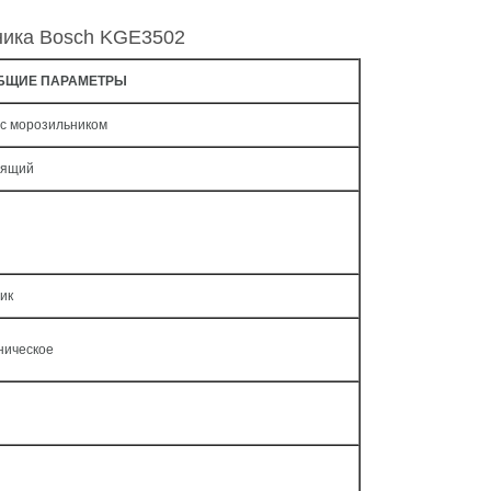
ника Bosch KGE3502
БЩИЕ ПАРАМЕТРЫ
 с морозильником
оящий
ик
ническое