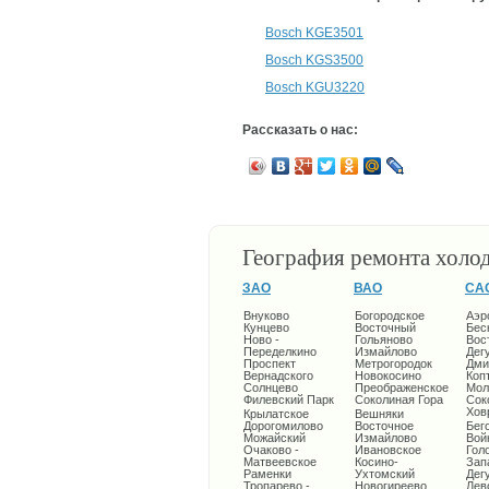
Bosch KGE3501
Bosch KGS3500
Bosch KGU3220
Рассказать о нас:
География ремонта холо
ЗАО
ВАО
СА
Внуково
Богородское
Аэр
Кунцево
Восточный
Бес
Ново -
Гольяново
Вос
Переделкино
Измайлово
Дег
Проспект
Метрогородок
Дми
Вернадского
Новокосино
Коп
Солнцево
Преображенское
Мол
Филевский Парк
Соколиная Гора
Сок
Хов
Крылатское
Вешняки
Дорогомилово
Восточное
Бег
Можайский
Измайлово
Вой
Очаково -
Ивановское
Гол
Матвеевское
Косино-
Зап
Раменки
Ухтомский
Дег
Тропарево -
Новогиреево
Лев