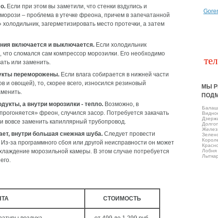
о.
Если при этом вы заметили, что стенки вздулись и
Gore
орози – проблема в утечке фреона, причем в запечатанной
» холодильник, загерметизировать место протечки, а затем
ния включается и выключается.
Если холодильник
, что сломался сам компрессор морозилки. Его необходимо
тел
ать или заменить.
дукты переморожены.
Если влага собирается в нижней части
в и овощей), то, скорее всего, износился резиновый
МЫ Р
аменить.
ПОД
укты, а внутри морозилки - тепло.
Возможно, в
Балаш
прогоняется» фреон, случился засор. Потребуется закачать
Виднo
Дзерж
ли вовсе заменить капиллярный трубопровод.
Долго
Желез
ет, внутри большая снежная шуба.
Следует провести
Зелен
Корол
 Из-за программного сбоя или другой неисправности он может
Красно
хлаждение морозильной камеры. В этом случае потребуется
Лобня
Лытка
его.
НТА
СТОИМОСТЬ