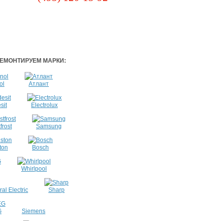
ЕМОНТИРУЕМ МАРКИ:
ol
Атлант
sit
Electrolux
frost
Samsung
ton
Bosch
Whirlpool
al Electric
Sharp
G
Siemens