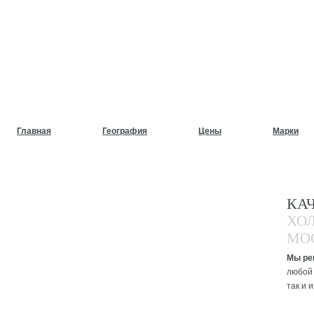
НУЖЕН СРОЧНЫЙ РЕМОНТ
ХОЛОДИЛЬНИКОВ НА ДОМ
Главная
География
Цены
Марки
КА
ХО
МО
Мы ре
любой 
так и 