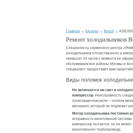
Главная
→
Каталог
→
Bosch
→ KGE350
Ремонт холодильников 
Специалисты сервисного центра «РемБ
холодильников отечественного и импор
превысит 24 часов с момента ее оформ
обслуживаем все районы Москвы и бол
специалист предоставит вам гарантийны
Виды поломок холодильн
Не включается ни свет в холодил
компрессор.
Неисправность следуе
пускозащитном реле – особом меха
материал, который не подлежит ре
Мотор холодильника постоянно раб
исправность капиллярной системы –
компрессор пытается, но не может
капиллярного трубопровода.