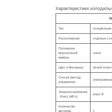
Характеристики холодиль
О
Тип
холодильник
Расположение
отдельно ст
Положение
морозильной
снизу
камеры
Цвет и Материал
белый /пласт
Способ (метод)
электромеха
управления
Энергопотребление
класс B
- Класс (кВтч)
Количество
моторов-
1