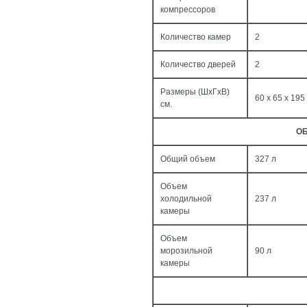
компрессоров
Количество камер
2
Количество дверей
2
Размеры (ШxГxВ)
60 x 65 x 195
см.
ОБ
Общий объем
327 л
Объем
холодильной
237 л
камеры
Объем
морозильной
90 л
камеры