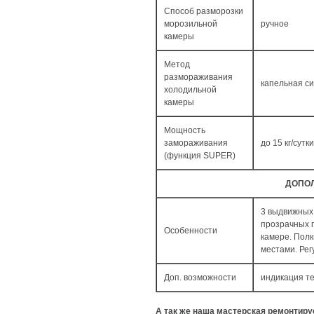
Способ разморозки
морозильной
ручное
камеры
Метод
размораживания
капельная с
холодильной
камеры
Мощность
замораживания
до 15 кг/cутки
(функция SUPER)
ДОПО
3 выдвижных 
прозрачных п
Особенности
камере. Пол
местами. Рег
Доп. возможности
индикация т
А так же наша мастерская ремонтир