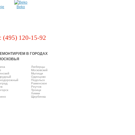
nje
Beko
: (495) 120-15-92
ЕМОНТИРУЕМ В ГОРОДАХ
МОСКОВЬЯ
иха
Люберцы
e
Московский
инский
Мытищи
прудный
Одинцово
нодорожный
Подольск
оград
Раменское
ев
Реутов
горск
Троицк
Химки
рино
Щербинка