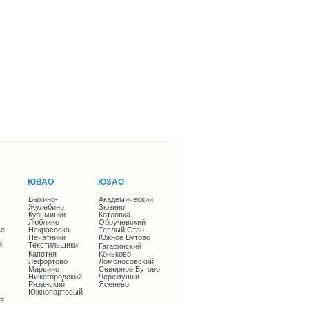
ЮВАО
ЮЗАО
Выхино-
Академический
Жулебино
Зюзино
Кузьминки
Котловка
Люблино
Обручевский
е -
Некрасовка
Теплый Стан
Печатники
Южное Бутово
й
Текстильщики
Гагаринский
Капотня
Коньково
Лефортово
Ломоносовский
Марьино
Северное Бутово
Нижегородский
Черемушки
Рязанский
Ясенево
Южнопортовый
е