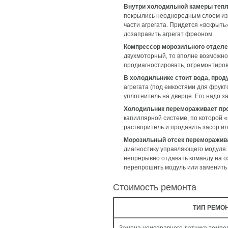
Внутри холодильной камеры тепл
покрылись неоднородным слоем изм
части агрегата. Придется «вскрыть
дозаправить агрегат фреоном.
Компрессор морозильного отделе
двухмоторный, то вполне возможно
продиагностировать, отремонтиров
В холодильнике стоит вода, про
агрегата (под емкостями для фрукто
уплотнитель на дверце. Его надо з
Холодильник перемораживает прод
капиллярной системе, по которой «
растворитель и продавить засор и
Морозильный отсек переморажива
диагностику управляющего модуля.
непрерывно отдавать команду на о
перепрошить модуль или заменить 
Стоимость ремонта
ТИП РЕМО