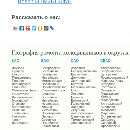
Bosch GTM26T30NE
Рассказать о нас:
География ремонта холодильников в округа
ЗАО
ВАО
САО
СВАО
Внуково
Богородское
Аэропорт
Алексеевский
Кунцево
Восточный
Бескудниковский
Бабушкинский
Ново -
Гольяново
Восточное
Бутырский
Переделкино
Измайлово
Дегунино
Лосиноостровский
Проспект
Метрогородок
Дмитровский
Марьина Роща
Вернадского
Новокосино
Коптево
Отрадное
Солнцево
Преображенское
Молжаниновский
Ростокино
Филевский Парк
Соколиная Гора
Сокол
Северное
Ховрино
Медведково
Крылатское
Вешняки
Южное
Дорогомилово
Восточное
Беговой
Медведково
Можайский
Измайлово
Войковский
Очаково -
Ивановское
Головинский
Алтуфьевский
Матвеевское
Косино-
Западное
Бибирево
Раменки
Ухтомский
Дегунино
Лианозово
Тропарево -
Новогиреево
Левобережный
Марфино
Никулино
Перово
Савеловский
Останкинский
Фили -
Северное
Тимирязевский
Свиблово
Давыдково
Измайлово
Хорошевский
Северный
Сокольники
Ярославский