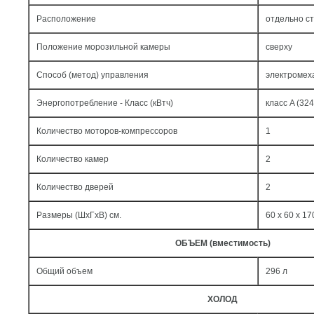
Расположение
отдельно с
Положение морозильной камеры
сверху
Способ (метод) управления
электромех
Энергопотребление - Класс (кВтч)
класс A (324
Количество моторов-компрессоров
1
Количество камер
2
Количество дверей
2
Размеры (ШxГxВ) см.
60 x 60 x 17
ОБЪЕМ (вместимость)
Общий объем
296 л
ХОЛОД