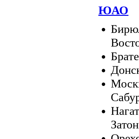
ЮАО
Бирю
Вост
Брате
Донс
Москв
Сабу
Нага
Затон
Орехо