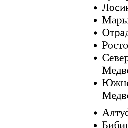
Лоси
Марь
Отра
Рост
Севе
Медв
Южн
Медв
Алту
Биби