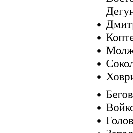
Дегу
Дмит
Копт
Молж
Соко
Ховр
Бего
Войк
Голо