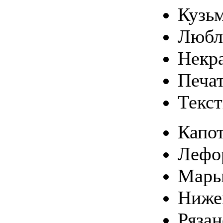
Кузь
Любл
Некр
Печа
Текс
Капо
Лефо
Марь
Ниже
Ряза