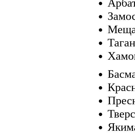
Арба
Замо
Меща
Тага
Хамо
Басм
Крас
Прес
Твер
Яким