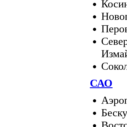
Коси
Ново
Перо
Севе
Изма
Соко
САО
Аэро
Беск
Вост