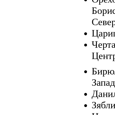
Бори
Севе
Цари
Черт
Цент
Бирю
Запа
Дани
Зябл