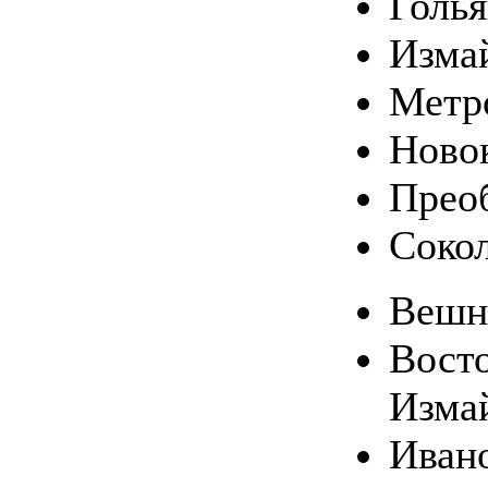
Голь
Изма
Метр
Ново
Прео
Соко
Вешн
Вост
Изма
Иван