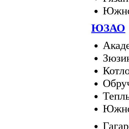
Южно
ЮЗАО
Акад
Зюзи
Котл
Обру
Тепл
Южно
Гага