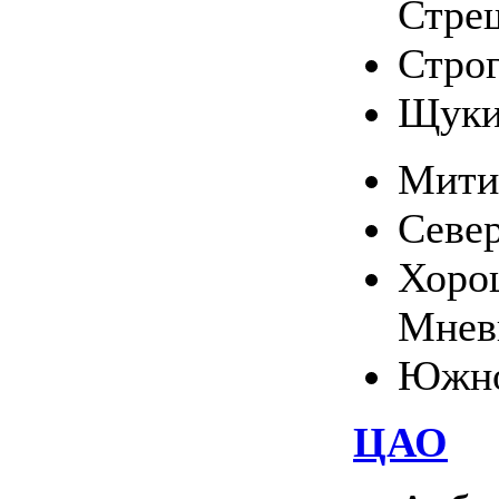
Стре
Стро
Щуки
Мити
Севе
Хоро
Мнев
Южно
ЦАО