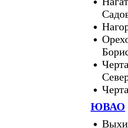
Нагат
Садо
Наго
Орехо
Бори
Черт
Севе
Черт
ЮВАО
Выхи