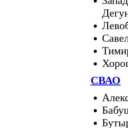
Запа
Дегу
Лево
Саве
Тими
Хоро
СВАО
Алек
Бабу
Буты