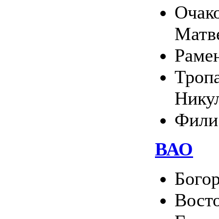
Очако
Матв
Раме
Тропа
Нику
Фили
ВАО
Богор
Вост