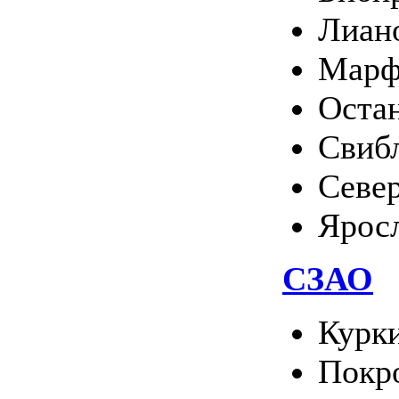
Лиан
Марф
Оста
Свиб
Севе
Ярос
СЗАО
Курк
Покро