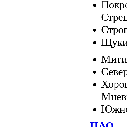
Покро
Стре
Стро
Щуки
Мити
Севе
Хоро
Мнев
Южно
ЦАО