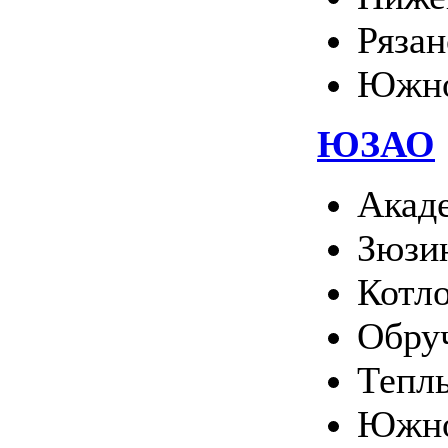
Ряза
Южно
ЮЗАО
Акад
Зюзи
Котл
Обру
Тепл
Южно