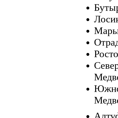
Буты
Лоси
Марь
Отра
Рост
Севе
Медв
Южн
Медв
Алту