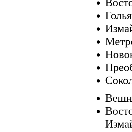
Вост
Голь
Изма
Метр
Ново
Прео
Соко
Вешн
Вост
Изма