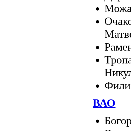
Можа
Очако
Матв
Раме
Тропа
Нику
Фили
ВАО
Богор