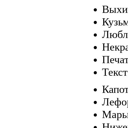
Выхи
Кузь
Любл
Некр
Печа
Текс
Капо
Лефо
Марь
Ниже