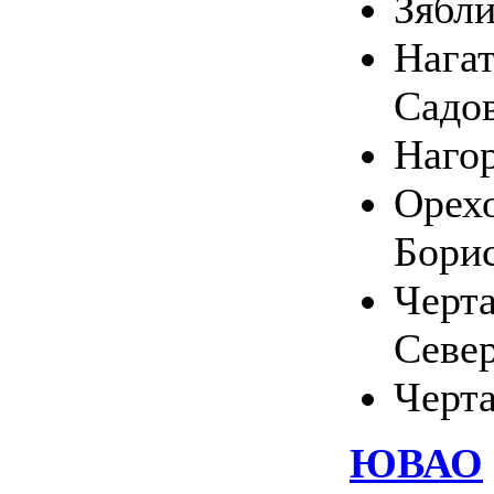
Зябл
Нагат
Садо
Наго
Орехо
Бори
Черт
Севе
Черт
ЮВАО