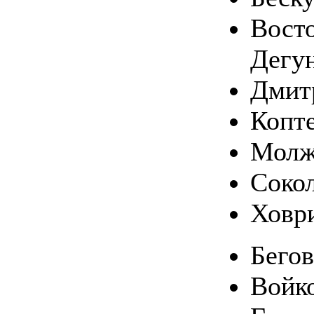
Вост
Дегу
Дмит
Копт
Молж
Соко
Ховр
Бего
Войк