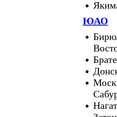
Яким
ЮАО
Бирю
Вост
Брате
Донс
Москв
Сабу
Нага