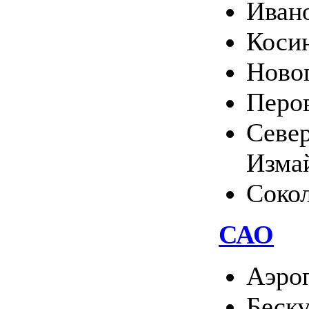
Иван
Коси
Ново
Перо
Севе
Изма
Соко
САО
Аэро
Беск