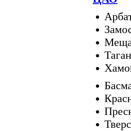
Арба
Замо
Меща
Тага
Хамо
Басм
Крас
Прес
Твер