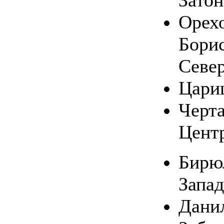
Затон
Орехо
Бори
Севе
Цари
Черт
Цент
Бирю
Запа
Дани