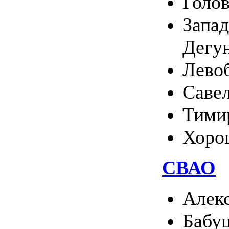
Голо
Запа
Дегу
Лево
Саве
Тими
Хоро
СВАО
Алек
Бабу