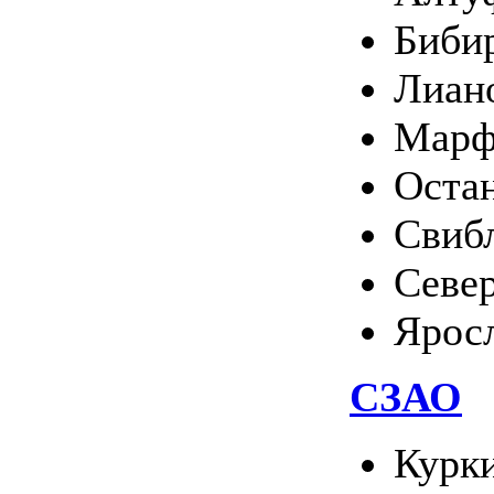
Биби
Лиан
Марф
Оста
Свиб
Севе
Ярос
СЗАО
Курк