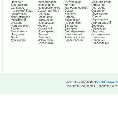
Проспект
Метрогородок
Дмитровский
Марьина Роща
Вернадского
Новокосино
Коптево
Отрадное
Солнцево
Преображенское
Молжаниновский
Ростокино
Филевский Парк
Соколиная Гора
Сокол
Северное
Ховрино
Медведково
Крылатское
Вешняки
Южное
Дорогомилово
Восточное
Беговой
Медведково
Можайский
Измайлово
Войковский
Очаково -
Ивановское
Головинский
Алтуфьевский
Матвеевское
Косино-
Западное
Бибирево
Раменки
Ухтомский
Дегунино
Лианозово
Тропарево -
Новогиреево
Левобережный
Марфино
Никулино
Перово
Савеловский
Останкинский
Фили -
Северное
Тимирязевский
Свиблово
Давыдково
Измайлово
Хорошевский
Северный
Сокольники
Ярославский
Copyright 2009-2015 «
Ремонт холодил
Все права защищены. Перепечатка тек