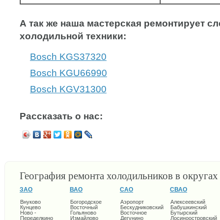
А так же наша мастерская ремонтирует 
холодильной техники:
Bosch KGS37320
Bosch KGU66990
Bosch KGV31300
Рассказать о нас:
География ремонта холодильников в округа
ЗАО
ВАО
САО
СВАО
Внуково
Богородское
Аэропорт
Алексеевский
Кунцево
Восточный
Бескудниковский
Бабушкинский
Ново -
Гольяново
Восточное
Бутырский
Переделкино
Измайлово
Дегунино
Лосиноостровский