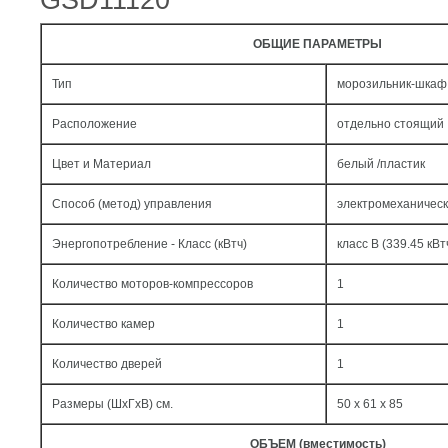
GSD11120
ОБЩИЕ ПАРАМЕТРЫ
Тип
морозильник-шкаф
Расположение
отдельно стоящий
Цвет и Материал
белый /пластик
Способ (метод) управления
электромеханичес
Энергопотребление - Класс (кВтч)
класс B (339.45 кВт
Количество моторов-компрессоров
1
Количество камер
1
Количество дверей
1
Размеры (ШxГxВ) см.
50 x 61 x 85
ОБЪЕМ (вместимость)