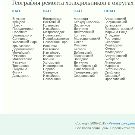
География ремонта холодильников в округа
ЗАО
ВАО
САО
СВАО
Внуково
Богородское
Аэропорт
Алексеевский
Кунцево
Восточный
Бескудниковский
Бабушкинский
Ново -
Гольяново
Восточное
Бутырский
Переделкино
Измайлово
Дегунино
Лосиноостровский
Проспект
Метрогородок
Дмитровский
Марьина Роща
Вернадского
Новокосино
Коптево
Отрадное
Солнцево
Преображенское
Молжаниновский
Ростокино
Филевский Парк
Соколиная Гора
Сокол
Северное
Ховрино
Медведково
Крылатское
Вешняки
Южное
Дорогомилово
Восточное
Беговой
Медведково
Можайский
Измайлово
Войковский
Очаково -
Ивановское
Головинский
Алтуфьевский
Матвеевское
Косино-
Западное
Бибирево
Раменки
Ухтомский
Дегунино
Лианозово
Тропарево -
Новогиреево
Левобережный
Марфино
Никулино
Перово
Савеловский
Останкинский
Фили -
Северное
Тимирязевский
Свиблово
Давыдково
Измайлово
Хорошевский
Северный
Сокольники
Ярославский
Copyright 2009-2015 «
Ремонт холодил
Все права защищены. Перепечатка тек