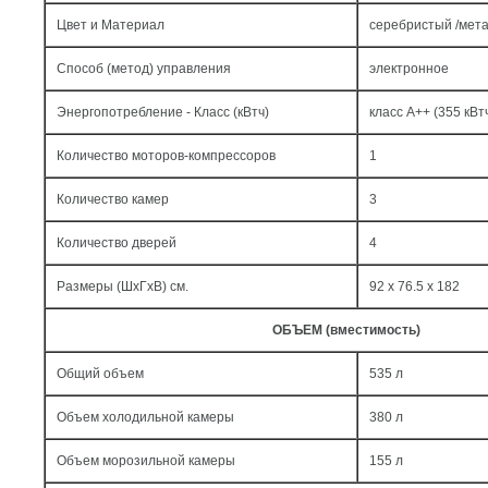
Цвет и Материал
серебристый /мет
Способ (метод) управления
электронное
Энергопотребление - Класс (кВтч)
класс A++ (355 кВтч
Количество моторов-компрессоров
1
Количество камер
3
Количество дверей
4
Размеры (ШxГxВ) см.
92 x 76.5 x 182
ОБЪЕМ (вместимость)
Общий объем
535 л
Объем холодильной камеры
380 л
Объем морозильной камеры
155 л