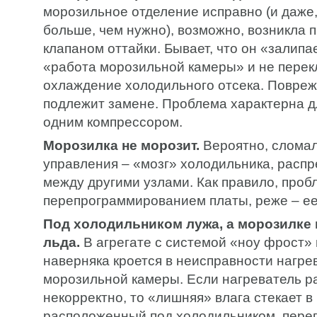
морозильное отделение исправно (и даже,
больше, чем нужно), возможно, возникла 
клапаном оттайки. Бывает, что он «залип
«работа морозильной камеры» и не перек
охлаждение холодильного отсека. Повре
подлежит замене. Проблема характерна дл
одним компрессором.
Морозилка не морозит.
Вероятно, сломал
управления – «мозг» холодильника, расп
между другими узлами. Как правило, про
перепрограммированием платы, реже – ее
Под холодильником лужа, а морозилке 
льда.
В агрегате с системой «ноу фрост»
наверняка кроется в неисправности нагре
морозильной камеры. Если нагреватель р
некорректно, то «лишняя» влага стекает в
расположенный под холодильником, переп