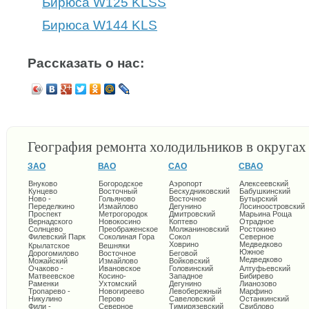
Бирюса W125 KLSS
Бирюса W144 KLS
Рассказать о нас:
География ремонта холодильников в округа
ЗАО
ВАО
САО
СВАО
Внуково
Богородское
Аэропорт
Алексеевский
Кунцево
Восточный
Бескудниковский
Бабушкинский
Ново -
Гольяново
Восточное
Бутырский
Переделкино
Измайлово
Дегунино
Лосиноостровский
Проспект
Метрогородок
Дмитровский
Марьина Роща
Вернадского
Новокосино
Коптево
Отрадное
Солнцево
Преображенское
Молжаниновский
Ростокино
Филевский Парк
Соколиная Гора
Сокол
Северное
Ховрино
Медведково
Крылатское
Вешняки
Южное
Дорогомилово
Восточное
Беговой
Медведково
Можайский
Измайлово
Войковский
Очаково -
Ивановское
Головинский
Алтуфьевский
Матвеевское
Косино-
Западное
Бибирево
Раменки
Ухтомский
Дегунино
Лианозово
Тропарево -
Новогиреево
Левобережный
Марфино
Никулино
Перово
Савеловский
Останкинский
Фили -
Северное
Тимирязевский
Свиблово