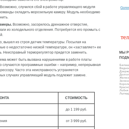
Возможно, случился сбой в работе управляющего модуля
Gore
т команды охладить морозильную камеру. Модуль необходимо
нить.
камеры.
Возможно, засорилось дренажное отверстие,
аги из холодильного отделения. Потребуется его промыть с
й.
тел
, вышел из строя датчик температуры. Посылая на
е о недостаточно низкой температуре, он «заставляет» ее
ь. Неисправный терморегулятор придется заменить.
МЫ Р
ПОД
ема может быть вызвана нарушениями в работе платы
 то случаются программные ошибки – например, непрерывная
Балаш
Виднo
рессору. Часто эта неисправность устраняется
Дзерж
Долго
рых случаях управляющий модуль подлежит замене.
Желез
Зелен
Корол
Красно
Лобня
Лытка
МОНТА
СТОИМОСТЬ
до 1 199 руб.
ения
от 3 999 руб.