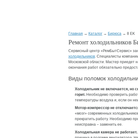
Главная
→
Каталог
→
Бирюса
→ 8 ЕK
Ремонт холодильников Б
Сервисный центр «РемБытСервис» за
холодильников
. Специалисты компании
Московской области. Мастер приедет на
окончания работ обязательно предоста
Виды поломок холодильни
Холодильник не включается, но с
горит.
Необходимо проверить работ
температуры воздуха и, если он не
Мотор-компрессор не отключаетс
«мозг» современных холодильников
прекратить работу. Необходимо про
неисправна – заменить ее.
Холодильная камера не работает.
причина в поломке вентилятора. Н