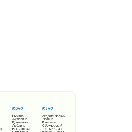
ЮВАО
ЮЗАО
Выхино-
Академический
Жулебино
Зюзино
Кузьминки
Котловка
Люблино
Обручевский
е -
Некрасовка
Теплый Стан