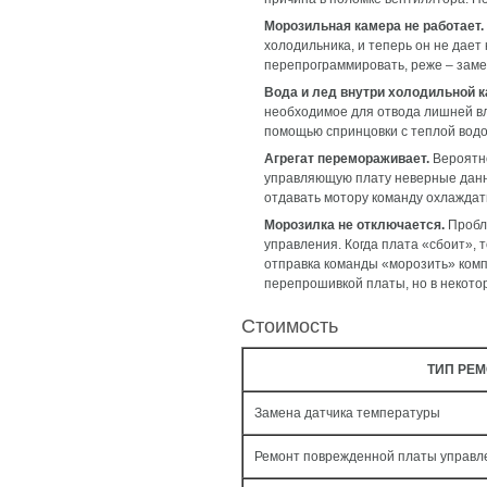
Морозильная камера не работает.
холодильника, и теперь он не дае
перепрограммировать, реже – заме
Вода и лед внутри холодильной 
необходимое для отвода лишней вл
помощью спринцовки с теплой водо
Агрегат перемораживает.
Вероятно
управляющую плату неверные данны
отдавать мотору команду охлаждат
Морозилка не отключается.
Пробл
управления. Когда плата «сбоит»,
отправка команды «морозить» комп
перепрошивкой платы, но в некото
Стоимость
ТИП РЕ
Замена датчика температуры
Ремонт поврежденной платы управл