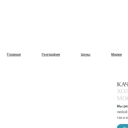
НУЖЕН СРОЧНЫЙ РЕМОНТ
ХОЛОДИЛЬНИКОВ НА ДОМ
Главная
География
Цены
Марки
КА
ХО
МО
Мы ре
любой 
так и 