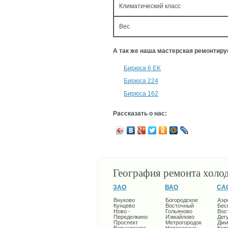
Климатический класс
Вес
А так же наша мастерская ремонтир
Бирюса 6 ЕK
Бирюса 224
Бирюса 162
Рассказать о нас:
География ремонта холо
ЗАО
ВАО
СА
Внуково
Богородское
Аэр
Кунцево
Восточный
Бес
Ново -
Гольяново
Вос
Переделкино
Измайлово
Дег
Проспект
Метрогородок
Дми