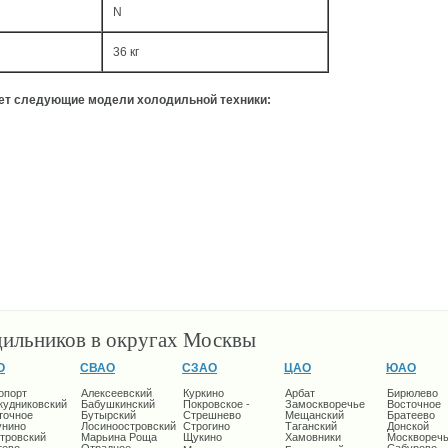
N
36 кг
ует следующие модели холодильной техники:
дильников в округах Москвы
О
СВАО
СЗАО
ЦАО
ЮАО
опорт
Алексеевский
Куркино
Арбат
Бирюлево
кудниковский
Бабушкинский
Покровское -
Замоскворечье
Восточное
точное
Бутырский
Стрешнево
Мещанский
Братеево
унино
Лосиноостровский
Строгино
Таганский
Донской
тровский
Марьина Роща
Щукино
Хамовники
Москворечь