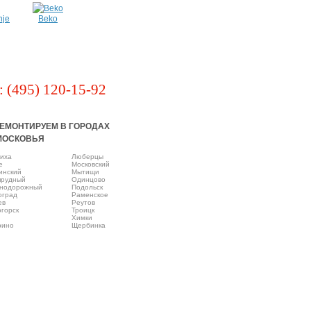
nje
Beko
: (495) 120-15-92
ЕМОНТИРУЕМ В ГОРОДАХ
МОСКОВЬЯ
иха
Люберцы
e
Московский
инский
Мытищи
прудный
Одинцово
нодорожный
Подольск
оград
Раменское
ев
Реутов
горск
Троицк
Химки
рино
Щербинка