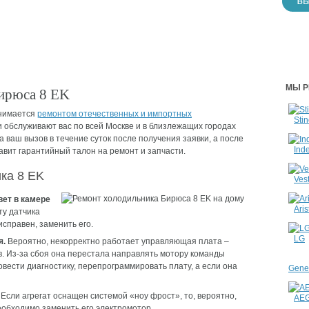
МЫ Р
ирюса 8 ЕK
нимается
ремонтом отечественных и импортных
Stin
 обслуживают вас по всей Москве и в близлежащих городах
 ваш вызов в течение суток после получения заявки, а после
Inde
вит гарантийный талон на ремонт и запчасти.
ка 8 ЕK
Vest
вет в камере
Aris
у датчика
исправен, заменить его.
LG
я.
Вероятно, некорректно работает управляющая плата –
. Из-за сбоя она перестала направлять мотору команды
вести диагностику, перепрограммировать плату, а если она
Gener
Если агрегат оснащен системой «ноу фрост», то, вероятно,
AE
еобходимо заменить его электромотор.