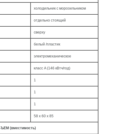
холодильник с морозильником
отдельно стоящий
сверху
белый /пластик
электромеханическое
класс A (146 кВтч/год)
1
1
1
58 x 60 x 85
ЪЕМ (вместимость)