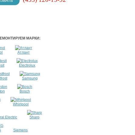
ЕМОНТИРУЕМ МАРКИ:
ol
Атлант
sit
Electrolux
frost
Samsung
ton
Bosch
Whirlpool
al Electric
Sharp
G
Siemens