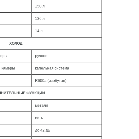
150 л
136 л
14 л
ХОЛОД
меры
ручное
й камеры
капельная система
R600a (изобутан)
ЛНИТЕЛЬНЫЕ ФУНКЦИИ
металл
есть
до 42 дБ