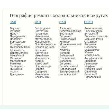
География ремонта холодильников в округа
ЗАО
ВАО
САО
СВАО
Внуково
Богородское
Аэропорт
Алексеевский
Кунцево
Восточный
Бескудниковский
Бабушкинский
Ново -
Гольяново
Восточное
Бутырский
Переделкино
Измайлово
Дегунино
Лосиноостровский
Проспект
Метрогородок
Дмитровский
Марьина Роща
Вернадского
Новокосино
Коптево
Отрадное
Солнцево
Преображенское
Молжаниновский
Ростокино
Филевский Парк
Соколиная Гора
Сокол
Северное
Ховрино
Медведково
Крылатское
Вешняки
Южное
Дорогомилово
Восточное
Беговой
Медведково
Можайский
Измайлово
Войковский
Очаково -
Ивановское
Головинский
Алтуфьевский
Матвеевское
Косино-
Западное
Бибирево
Раменки
Ухтомский
Дегунино
Лианозово
Тропарево -
Новогиреево
Левобережный
Марфино
Никулино
Перово
Савеловский
Останкинский
Фили -
Северное
Тимирязевский
Свиблово
Давыдково
Измайлово
Хорошевский
Северный
Сокольники
Ярославский