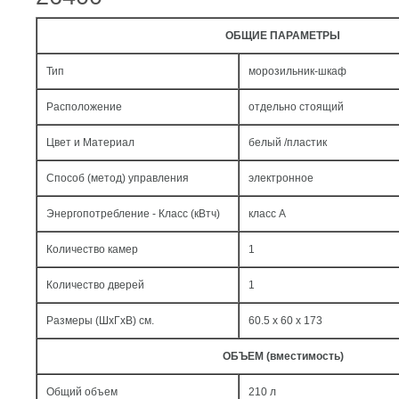
ОБЩИЕ ПАРАМЕТРЫ
Тип
морозильник-шкаф
Расположение
отдельно стоящий
Цвет и Материал
белый /пластик
Способ (метод) управления
электронное
Энергопотребление - Класс (кВтч)
класс A
Количество камер
1
Количество дверей
1
Размеры (ШxГxВ) см.
60.5 x 60 x 173
ОБЪЕМ (вместимость)
Общий объем
210 л