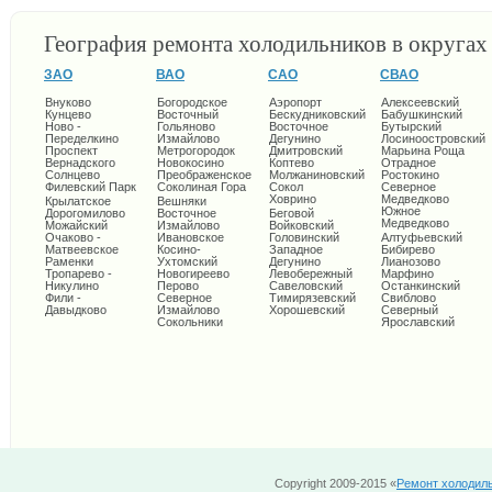
География ремонта холодильников в округа
ЗАО
ВАО
САО
СВАО
Внуково
Богородское
Аэропорт
Алексеевский
Кунцево
Восточный
Бескудниковский
Бабушкинский
Ново -
Гольяново
Восточное
Бутырский
Переделкино
Измайлово
Дегунино
Лосиноостровский
Проспект
Метрогородок
Дмитровский
Марьина Роща
Вернадского
Новокосино
Коптево
Отрадное
Солнцево
Преображенское
Молжаниновский
Ростокино
Филевский Парк
Соколиная Гора
Сокол
Северное
Ховрино
Медведково
Крылатское
Вешняки
Южное
Дорогомилово
Восточное
Беговой
Медведково
Можайский
Измайлово
Войковский
Очаково -
Ивановское
Головинский
Алтуфьевский
Матвеевское
Косино-
Западное
Бибирево
Раменки
Ухтомский
Дегунино
Лианозово
Тропарево -
Новогиреево
Левобережный
Марфино
Никулино
Перово
Савеловский
Останкинский
Фили -
Северное
Тимирязевский
Свиблово
Давыдково
Измайлово
Хорошевский
Северный
Сокольники
Ярославский
Copyright 2009-2015 «
Ремонт холодил