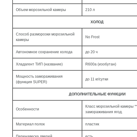
Объем морозильной камеры
210 л
ХОЛОД
Способ разморозки морозильной
No Frost
камеры
Автономное сохранение холода
до 20 ч
Хладагент ТИП (название)
R600a (изобутан)
Мощность замораживания
до 11 кг/cутки
(функция SUPER)
ДОПОЛНИТЕЛЬНЫЕ ФУНКЦИИ
Класс морозильной камеры **
Особенности
замораживания ягод.
Материал полок
пластик
Перенавеска дверей
есть