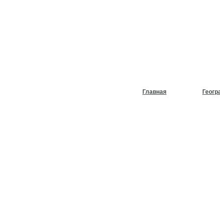
НУЖЕН
ХОЛОД
Главная
Геогр