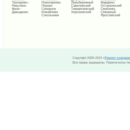
Тропарево -
Новогиреево
Левобережный
Марфино
Никулино
Перово
Савеловский
Останкинский
Фили -
Северное
Тимирязевский
Свиблово
Давыдково
Измайлово
Хорошевский
Северный
Сокольники
Ярославский
Copyright 2009-2015 «
Ремонт холодил
Все права защищены. Перепечатка тек