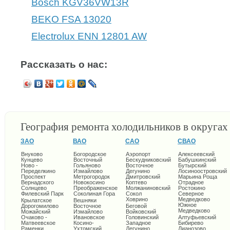
Bosch KGV36VW13R
BEKO FSA 13020
Electrolux ENN 12801 AW
Рассказать о нас:
География ремонта холодильников в округа
ЗАО
ВАО
САО
СВАО
Внуково
Богородское
Аэропорт
Алексеевский
Кунцево
Восточный
Бескудниковский
Бабушкинский
Ново -
Гольяново
Восточное
Бутырский
Переделкино
Измайлово
Дегунино
Лосиноостровский
Проспект
Метрогородок
Дмитровский
Марьина Роща
Вернадского
Новокосино
Коптево
Отрадное
Солнцево
Преображенское
Молжаниновский
Ростокино
Филевский Парк
Соколиная Гора
Сокол
Северное
Ховрино
Медведково
Крылатское
Вешняки
Южное
Дорогомилово
Восточное
Беговой
Медведково
Можайский
Измайлово
Войковский
Очаково -
Ивановское
Головинский
Алтуфьевский
Матвеевское
Косино-
Западное
Бибирево
Раменки
Ухтомский
Дегунино
Лианозово