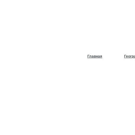
НУЖЕН
ХОЛОД
Главная
Геогр