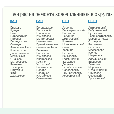
География ремонта холодильников в округа
ЗАО
ВАО
САО
СВАО
Внуково
Богородское
Аэропорт
Алексеевский
Кунцево
Восточный
Бескудниковский
Бабушкинский
Ново -
Гольяново
Восточное
Бутырский
Переделкино
Измайлово
Дегунино
Лосиноостровский
Проспект
Метрогородок
Дмитровский
Марьина Роща
Вернадского
Новокосино
Коптево
Отрадное
Солнцево
Преображенское
Молжаниновский
Ростокино
Филевский Парк
Соколиная Гора
Сокол
Северное
Ховрино
Медведково
Крылатское
Вешняки
Южное
Дорогомилово
Восточное
Беговой
Медведково
Можайский
Измайлово
Войковский
Очаково -
Ивановское
Головинский
Алтуфьевский
Матвеевское
Косино-
Западное
Бибирево
Раменки
Ухтомский
Дегунино
Лианозово
Тропарево -
Новогиреево
Левобережный
Марфино
Никулино
Перово
Савеловский
Останкинский
Фили -
Северное
Тимирязевский
Свиблово
Давыдково
Измайлово
Хорошевский
Северный
Сокольники
Ярославский