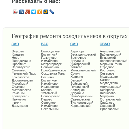
Рассказать о нас:
География ремонта холодильников в округа
ЗАО
ВАО
САО
СВАО
Внуково
Богородское
Аэропорт
Алексеевский
Кунцево
Восточный
Бескудниковский
Бабушкинский
Ново -
Гольяново
Восточное
Бутырский
Переделкино
Измайлово
Дегунино
Лосиноостровский
Проспект
Метрогородок
Дмитровский
Марьина Роща
Вернадского
Новокосино
Коптево
Отрадное
Солнцево
Преображенское
Молжаниновский
Ростокино
Филевский Парк
Соколиная Гора
Сокол
Северное
Ховрино
Медведково
Крылатское
Вешняки
Южное
Дорогомилово
Восточное
Беговой
Медведково
Можайский
Измайлово
Войковский
Очаково -
Ивановское
Головинский
Алтуфьевский
Матвеевское
Косино-
Западное
Бибирево
Раменки
Ухтомский
Дегунино
Лианозово
Тропарево -
Новогиреево
Левобережный
Марфино
Никулино
Перово
Савеловский
Останкинский
Фили -
Северное
Тимирязевский
Свиблово
Давыдково
Измайлово
Хорошевский
Северный
Сокольники
Ярославский