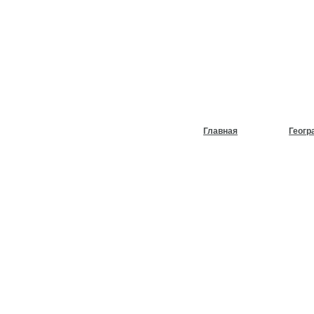
НУЖЕН
ХОЛОД
Главная
Геогр