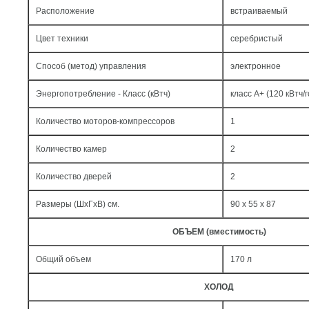
Расположение
встраиваемый
Цвет техники
серебристый
Способ (метод) управления
электронное
Энергопотребление - Класс (кВтч)
класс A+ (120 кВтч/г
Количество моторов-компрессоров
1
Количество камер
2
Количество дверей
2
Размеры (ШxГxВ) см.
90 x 55 x 87
ОБЪЕМ (вместимость)
Общий объем
170 л
ХОЛОД