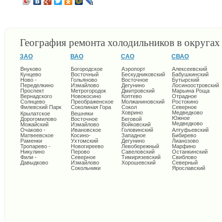
География ремонта холодильников в округа
ЗАО
ВАО
САО
СВАО
Внуково
Богородское
Аэропорт
Алексеевский
Кунцево
Восточный
Бескудниковский
Бабушкинский
Ново -
Гольяново
Восточное
Бутырский
Переделкино
Измайлово
Дегунино
Лосиноостровский
Проспект
Метрогородок
Дмитровский
Марьина Роща
Вернадского
Новокосино
Коптево
Отрадное
Солнцево
Преображенское
Молжаниновский
Ростокино
Филевский Парк
Соколиная Гора
Сокол
Северное
Ховрино
Медведково
Крылатское
Вешняки
Южное
Дорогомилово
Восточное
Беговой
Медведково
Можайский
Измайлово
Войковский
Очаково -
Ивановское
Головинский
Алтуфьевский
Матвеевское
Косино-
Западное
Бибирево
Раменки
Ухтомский
Дегунино
Лианозово
Тропарево -
Новогиреево
Левобережный
Марфино
Никулино
Перово
Савеловский
Останкинский
Фили -
Северное
Тимирязевский
Свиблово
Давыдково
Измайлово
Хорошевский
Северный
Сокольники
Ярославский