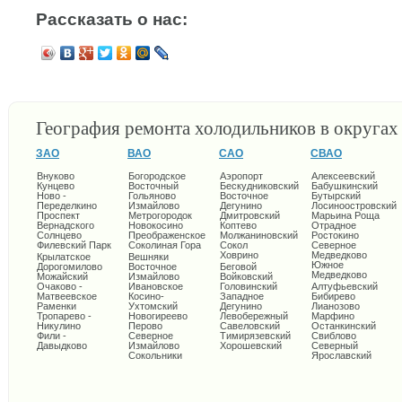
Рассказать о нас:
География ремонта холодильников в округа
ЗАО
ВАО
САО
СВАО
Внуково
Богородское
Аэропорт
Алексеевский
Кунцево
Восточный
Бескудниковский
Бабушкинский
Ново -
Гольяново
Восточное
Бутырский
Переделкино
Измайлово
Дегунино
Лосиноостровский
Проспект
Метрогородок
Дмитровский
Марьина Роща
Вернадского
Новокосино
Коптево
Отрадное
Солнцево
Преображенское
Молжаниновский
Ростокино
Филевский Парк
Соколиная Гора
Сокол
Северное
Ховрино
Медведково
Крылатское
Вешняки
Южное
Дорогомилово
Восточное
Беговой
Медведково
Можайский
Измайлово
Войковский
Очаково -
Ивановское
Головинский
Алтуфьевский
Матвеевское
Косино-
Западное
Бибирево
Раменки
Ухтомский
Дегунино
Лианозово
Тропарево -
Новогиреево
Левобережный
Марфино
Никулино
Перово
Савеловский
Останкинский
Фили -
Северное
Тимирязевский
Свиблово
Давыдково
Измайлово
Хорошевский
Северный
Сокольники
Ярославский