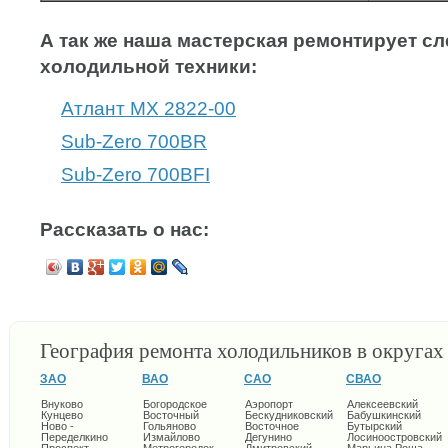
А так же наша мастерская ремонтирует 
холодильной техники:
Атлант МХ 2822-00
Sub-Zero 700BR
Sub-Zero 700BFI
Рассказать о нас:
География ремонта холодильников в округа
ЗАО
ВАО
САО
СВАО
Внуково
Богородское
Аэропорт
Алексеевский
Кунцево
Восточный
Бескудниковский
Бабушкинский
Ново -
Гольяново
Восточное
Бутырский
Переделкино
Измайлово
Дегунино
Лосиноостровский