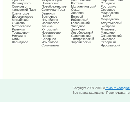
Проспект
Метрогородок
Дмитровский
Марьина Роща
Вернадского
Новокосино
Коптево
Отрадное
Солнцево
Преображенское
Молжаниновский
Ростокино
Филевский Парк
Соколиная Гора
Сокол
Северное
Ховрино
Медведково
Крылатское
Вешняки
Южное
Дорогомилово
Восточное
Беговой
Медведково
Можайский
Измайлово
Войковский
Очаково -
Ивановское
Головинский
Алтуфьевский
Матвеевское
Косино-
Западное
Бибирево
Раменки
Ухтомский
Дегунино
Лианозово
Тропарево -
Новогиреево
Левобережный
Марфино
Никулино
Перово
Савеловский
Останкинский
Фили -
Северное
Тимирязевский
Свиблово
Давыдково
Измайлово
Хорошевский
Северный
Сокольники
Ярославский
Copyright 2009-2015 «
Ремонт холодил
Все права защищены. Перепечатка тек