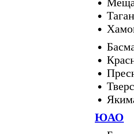
Меща
Тага
Хамо
Басм
Крас
Прес
Твер
Яким
ЮАО