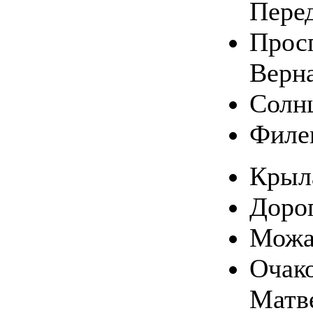
Пере
Прос
Верн
Солн
Филе
Крыл
Доро
Можа
Очако
Матв