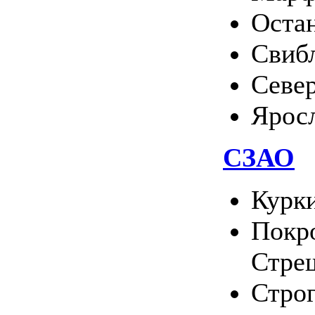
Оста
Свиб
Севе
Ярос
СЗАО
Курк
Покро
Стре
Стро