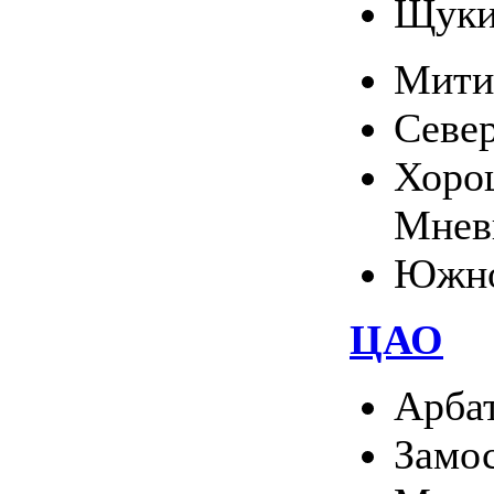
Щуки
Мити
Севе
Хоро
Мнев
Южно
ЦАО
Арба
Замо