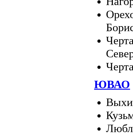
Наго
Орехо
Бори
Черт
Севе
Черт
ЮВАО
Выхи
Кузь
Любл