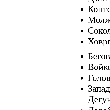
Копт
Молж
Соко
Ховр
Бего
Войк
Голо
Запа
Дегу