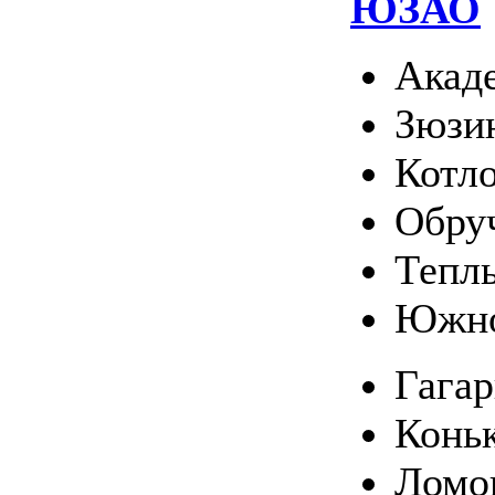
ЮЗАО
Акад
Зюзи
Котл
Обру
Тепл
Южно
Гага
Конь
Ломо