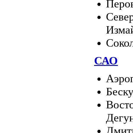
Перо
Севе
Изма
Соко
САО
Аэро
Беск
Вост
Дегу
Дмит