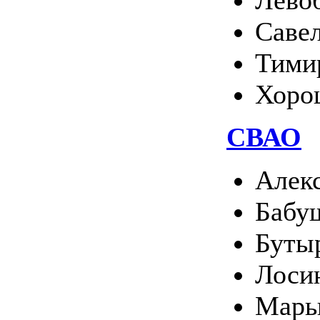
Лево
Саве
Тими
Хоро
СВАО
Алек
Бабу
Буты
Лоси
Марь