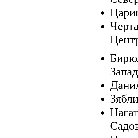
Цари
Черт
Цент
Бирю
Запа
Дани
Зябл
Нагат
Садо