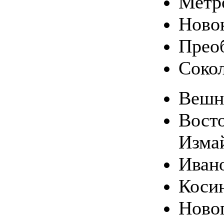
Метр
Ново
Прео
Соко
Вешн
Вост
Изма
Иван
Коси
Ново