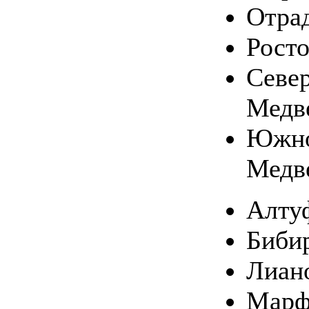
Отра
Рост
Севе
Медв
Южн
Медв
Алту
Биби
Лиан
Марф