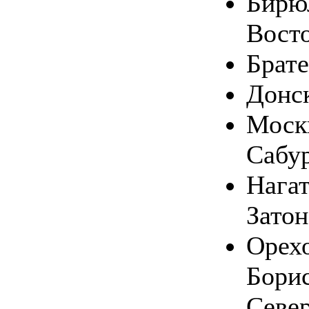
Бирю
Вост
Брате
Донс
Москв
Сабу
Нага
Затон
Орехо
Бори
Севе