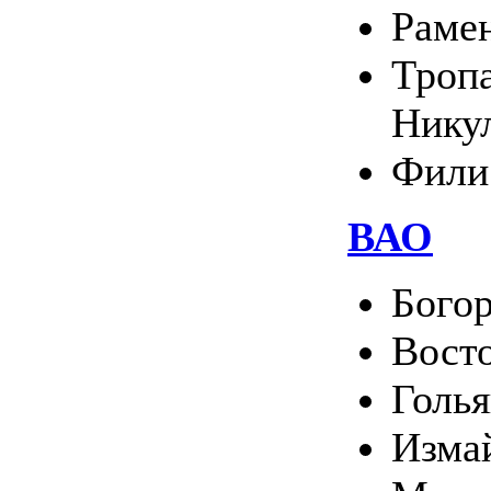
Раме
Тропа
Нику
Фили
ВАО
Богор
Вост
Голь
Изма