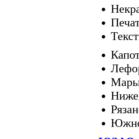
Некр
Печа
Текс
Капо
Лефо
Марь
Ниже
Ряза
Южно