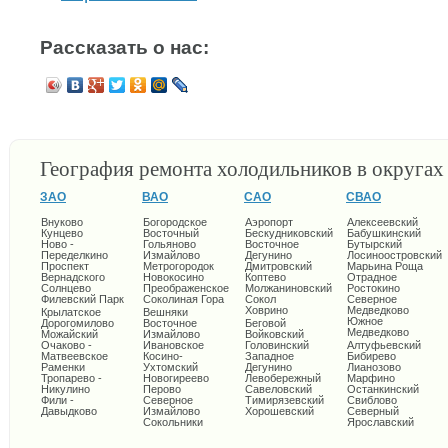
Рассказать о нас:
География ремонта холодильников в округа
ЗАО
ВАО
САО
СВАО
Внуково
Богородское
Аэропорт
Алексеевский
Кунцево
Восточный
Бескудниковский
Бабушкинский
Ново -
Гольяново
Восточное
Бутырский
Переделкино
Измайлово
Дегунино
Лосиноостровский
Проспект
Метрогородок
Дмитровский
Марьина Роща
Вернадского
Новокосино
Коптево
Отрадное
Солнцево
Преображенское
Молжаниновский
Ростокино
Филевский Парк
Соколиная Гора
Сокол
Северное
Ховрино
Медведково
Крылатское
Вешняки
Южное
Дорогомилово
Восточное
Беговой
Медведково
Можайский
Измайлово
Войковский
Очаково -
Ивановское
Головинский
Алтуфьевский
Матвеевское
Косино-
Западное
Бибирево
Раменки
Ухтомский
Дегунино
Лианозово
Тропарево -
Новогиреево
Левобережный
Марфино
Никулино
Перово
Савеловский
Останкинский
Фили -
Северное
Тимирязевский
Свиблово
Давыдково
Измайлово
Хорошевский
Северный
Сокольники
Ярославский