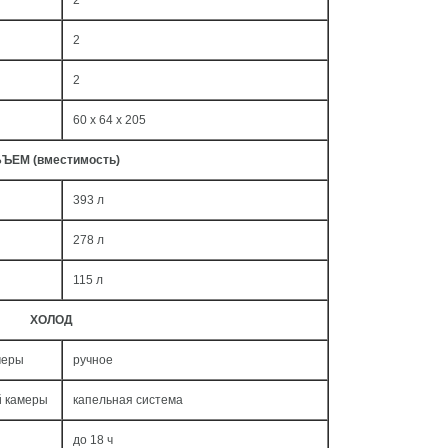
2
2
2
60 x 64 x 205
ЪЕМ (вместимость)
393 л
278 л
115 л
ХОЛОД
меры
ручное
й камеры
капельная система
до 18 ч