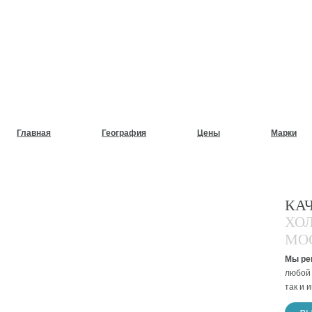
НУЖЕН СРОЧНЫЙ РЕМОНТ
ХОЛОДИЛЬНИКОВ НА ДОМ
Главная
География
Цены
Марки
КА
ХО
МО
Мы ре
любой 
так и 