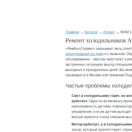
Главная
→
Каталог
→
Атлант
→ МХМ 1
Ремонт холодильников 
«РемБытСервис» оказывает весь спект
оборудования на дому
и с вывозом. Об
обслуживание – мастер приступит к ре
экстренных ситуациях выезд специалис
выходных и праздничных дней. Вы мож
проживаете в Москве или ближнем Под
Частые проблемы холоди
Свет в холодильнике горит, но мо
работает.
Одна из возможных прич
неисправность датчика температур
управления, и если датчик выходит
внутри агрегата стала слишком выс
Мотор работает, а в холодильнике
засор, который препятствует «про