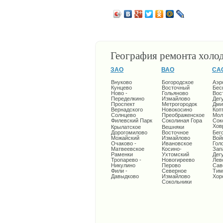
География ремонта холо
ЗАО
ВАО
СА
Внуково
Богородское
Аэр
Кунцево
Восточный
Бес
Ново -
Гольяново
Вос
Переделкино
Измайлово
Дег
Проспект
Метрогородок
Дми
Вернадского
Новокосино
Коп
Солнцево
Преображенское
Мол
Филевский Парк
Соколиная Гора
Сок
Хов
Крылатское
Вешняки
Дорогомилово
Восточное
Бег
Можайский
Измайлово
Вой
Очаково -
Ивановское
Гол
Матвеевское
Косино-
Зап
Раменки
Ухтомский
Дег
Тропарево -
Новогиреево
Лев
Никулино
Перово
Сав
Фили -
Северное
Тим
Давыдково
Измайлово
Хор
Сокольники