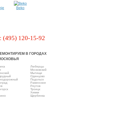
nje
Beko
: (495) 120-15-92
ЕМОНТИРУЕМ В ГОРОДАХ
МОСКОВЬЯ
иха
Люберцы
e
Московский
инский
Мытищи
прудный
Одинцово
нодорожный
Подольск
оград
Раменское
ев
Реутов
горск
Троицк
Химки
рино
Щербинка