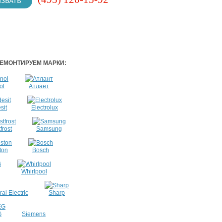
ЕМОНТИРУЕМ МАРКИ:
ol
Атлант
sit
Electrolux
frost
Samsung
ton
Bosch
Whirlpool
al Electric
Sharp
G
Siemens