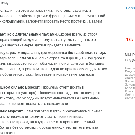
тему.
Gore
о.
Если при этом вы заметили, что стенки вздулись и
орози – проблема в утечке фреона, причем в запечатанной
» холодильник, загерметизировать место протечки, а затем
ает, но с длительными паузами.
Скорее всего, из строя
тел
управляющий модуль не получает актуальные данные о
уха внутри камеры. Датчик придется заменить.
оу фрост» вода, а внутри морозилки большой пласт льда.
МЫ Р
арителя. Если он вышел из строя, то и функция «ноу фрост»
ПОД
ильника вместо того, чтобы частично испаряться, в больших
Балаш
оженный под агрегатом. Но поддон не приспособлен для таких
Виднo
лу образуется лужа. Нагреватель испарителя подлежит
Дзерж
Долго
Желез
Зелен
ишком сильно морозит.
Проблему стоит искать в
Корол
Красно
ы (терморегулятора). Невозможность адекватно измерить
Лобня
т к тому, что холодный воздух нагнетается без остановки.
Лытка
ра – отремонтировать его невозможно.
ьно морозит.
Если при этом внутри образовалась снежная
ичину, возможно, следует искать в износившемся
зиновые прокладки внутрь агрегата проникает теплый
ботать без остановки. К сожалению, уплотнители нельзя
жат замене.