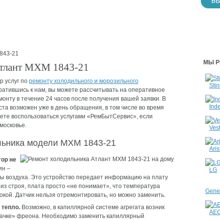
843-21
МЫ Р
Атлант МХМ 1843-21
р услуг по
ремонту холодильного и морозильного
Stin
ратившись к нам, вы можете рассчитывать на оперативное
монту в течение 24 часов после получения вашей заявки. В
Inde
та возможен уже в день обращения, в том числе во время
ете воспользоваться услугами «РемБытСервис», если
московье.
Vest
льника модели МХМ 1843-21
Aris
тор не
ин –
LG
ы воздуха. Это устройство передает информацию на плату
 из строя, плата просто «не понимает», что температура
Gener
окой. Датчик нельзя отремонтировать, но можно заменить.
 тепло.
Возможно, в капиллярной системе агрегата возник
AE
качке» фреона. Необходимо заменить капиллярный