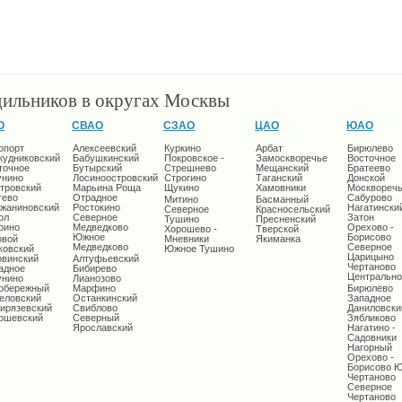
дильников в округах Москвы
О
СВАО
СЗАО
ЦАО
ЮАО
опорт
Алексеевский
Куркино
Арбат
Бирюлево
кудниковский
Бабушкинский
Покровское -
Замоскворечье
Восточное
точное
Бутырский
Стрешнево
Мещанский
Братеево
унино
Лосиноостровский
Строгино
Таганский
Донской
тровский
Марьина Роща
Щукино
Хамовники
Москворечь
тево
Отрадное
Сабурово
Митино
Басманный
жаниновский
Ростокино
Нагатински
Северное
Красносельский
ол
Северное
Затон
Тушино
Пресненский
рино
Медведково
Орехово -
Хорошево -
Тверской
Южное
Борисово
овой
Мневники
Якиманка
Медведково
Северное
ковский
Южное Тушино
Царицыно
овинский
Алтуфьевский
Чертаново
адное
Бибирево
Центрально
унино
Лианозово
обережный
Марфино
Бирюлево
еловский
Останкинский
Западное
ирязевский
Свиблово
Даниловски
ошевский
Северный
Зябликово
Ярославский
Нагатино -
Садовники
Нагорный
Орехово -
Борисово 
Чертаново
Северное
Чертаново