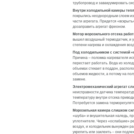
трубопровод и завакуумировать сис
Внутри холодильной камеры тепл
покрылись неоднородным слоем изм
части агрегата. Придется «вскрыть
дозаправить агрегат фреоном.
Мотор морозильного отсека работ
вышел воздушный термодатчик, и 
степени нагрева и охлаждения возд
Под холодильником с системой «н
Причина – поломка нагревателя исп
перестает работать. Вода из холод
объемах стекает в поддон, распол
объемов жидкости, а потому на по
замене.
Электромеханический агрегат сл
неисправности датчика температур
температуру внутри отсека приводи
Потребуется замена терморегулято
Морозильная камера слишком сил
«шуба» и внушительная наледь, пр
уплотнителе. Через «ослабшие» ре
воздух, и холодильник вынужден ра
укрепить или заклеить – они подле