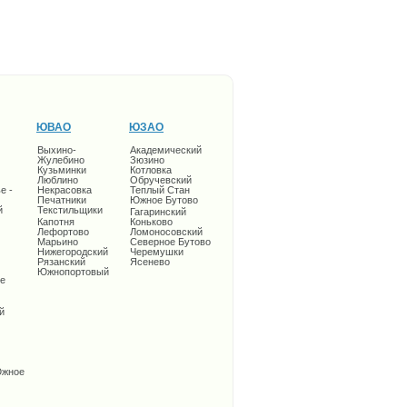
ЮВАО
ЮЗАО
Выхино-
Академический
Жулебино
Зюзино
Кузьминки
Котловка
Люблино
Обручевский
е -
Некрасовка
Теплый Стан
Печатники
Южное Бутово
й
Текстильщики
Гагаринский
Капотня
Коньково
Лефортово
Ломоносовский
Марьино
Северное Бутово
Нижегородский
Черемушки
Рязанский
Ясенево
Южнопортовый
е
й
Южное