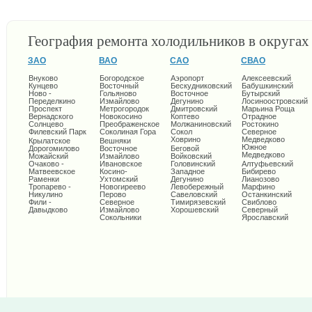
География ремонта холодильников в округа
ЗАО
ВАО
САО
СВАО
Внуково
Богородское
Аэропорт
Алексеевский
Кунцево
Восточный
Бескудниковский
Бабушкинский
Ново -
Гольяново
Восточное
Бутырский
Переделкино
Измайлово
Дегунино
Лосиноостровский
Проспект
Метрогородок
Дмитровский
Марьина Роща
Вернадского
Новокосино
Коптево
Отрадное
Солнцево
Преображенское
Молжаниновский
Ростокино
Филевский Парк
Соколиная Гора
Сокол
Северное
Ховрино
Медведково
Крылатское
Вешняки
Южное
Дорогомилово
Восточное
Беговой
Медведково
Можайский
Измайлово
Войковский
Очаково -
Ивановское
Головинский
Алтуфьевский
Матвеевское
Косино-
Западное
Бибирево
Раменки
Ухтомский
Дегунино
Лианозово
Тропарево -
Новогиреево
Левобережный
Марфино
Никулино
Перово
Савеловский
Останкинский
Фили -
Северное
Тимирязевский
Свиблово
Давыдково
Измайлово
Хорошевский
Северный
Сокольники
Ярославский