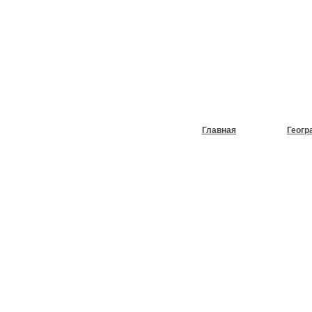
НУЖЕН
ХОЛОД
Главная
Геогр