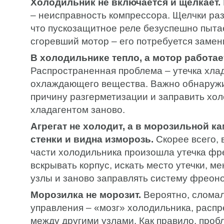
Холодильник не включается и щелкает.
– неисправность компрессора. Щелчки раз
что пускозащитное реле безуспешно пыта
сгоревший мотор – его потребуется замен
В холодильнике тепло, а мотор работа
Распространенная проблема – утечка хлад
охлаждающего вещества. Важно обнаружи
причину разгерметизации и заправить хо
хладагентом заново.
Агрегат не холодит, а в морозильной к
стенки и видна изморозь.
Скорее всего, 
части холодильника произошла утечка фр
вскрывать корпус, искать место утечки, 
узлы и заново заправлять систему фреон
Морозилка не морозит.
Вероятно, сломал
управления – «мозг» холодильника, расп
между другими узлами. Как правило, про