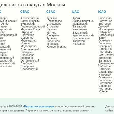
дильников в округах Москвы
О
СВАО
СЗАО
ЦАО
ЮАО
опорт
Алексеевский
Куркино
Арбат
Бирюлево
кудниковский
Бабушкинский
Покровское -
Замоскворечье
Восточное
точное
Бутырский
Стрешнево
Мещанский
Братеево
унино
Лосиноостровский
Строгино
Таганский
Донской
тровский
Марьина Роща
Щукино
Хамовники
Москворечь
тево
Отрадное
Сабурово
Митино
Басманный
жаниновский
Ростокино
Нагатински
Северное
Красносельский
ол
Северное
Затон
Тушино
Пресненский
рино
Медведково
Орехово -
Хорошево -
Тверской
Южное
Борисово
овой
Мневники
Якиманка
Медведково
Северное
ковский
Южное Тушино
Царицыно
овинский
Алтуфьевский
Чертаново
адное
Бибирево
Центрально
унино
Лианозово
обережный
Марфино
Бирюлево
еловский
Останкинский
Западное
ирязевский
Свиблово
Даниловски
ошевский
Северный
Зябликово
Ярославский
Нагатино -
Садовники
Нагорный
Орехово -
Борисово 
Чертаново
Северное
Чертаново
Южное
yright 2009-2015 «
Ремонт холодильников
» - профессиональный ремонт.
Для п
е права защищены. Перепечатка текстов только при наличии ссылки.
сайта