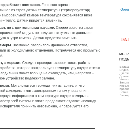
тор работает постоянно.
Если ваш агрегат
Gore
вышел из строя датчик температуры (терморегулятор)
е в морозильной камере температура сохраняется ниже
й – тепло. Датчик придется заменить.
ает, но с длительными паузами.
Скорее всего, из строя
управляющий модуль не получает актуальные данные о
тел
уха внутри камеры. Датчик придется заменить.
камеры.
Возможно, засорилось дренажное отверстие,
аги из холодильного отделения. Потребуется его промыть с
МЫ Р
й.
ПОД
, а морозит.
Следует проверить корректность работы
Балаш
тройства, которое контролирует температуру внутри отсека.
Виднo
холодильник может вообще не охлаждать, или, напротив –
Дзерж
Долго
ое устройство подлежит замене.
Желез
Зелен
розит.
Мог сломаться термодатчик испарителя, что
Корол
Красно
ей холодильников с электронным типом управления.
Лобня
Лытка
верную информацию о температуре внутри камеры на
аботу всей системы: плата продолжает отдавать команду
 испарителя починить невозможно, и потребуется его