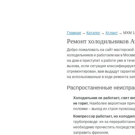
Главная
→
Каталог
→
Атлант
→ МХМ 1
Ремонт холодильников 
Добро пожаловать на сайт мастерской
холодильников и работаем как в Москве
на дом и приступит к работе уже в теч
вызова, если ситуация классифицируетс
отремонтирован, вам выдадут гарантий
на использованные в ходе ремонта зап
Распростаненные неиспра
Холодильник не работает, свет вн
не горит.
Наиболее вероятная при
поломки – выход из строя пускозащ
Компрессор работает, но холодил
трубопроводе: из-за переработанн
необходимо прочистить посредство
заправить фреоном.