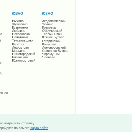
ЮВАО
ЮЗАО
Выхино-
Академический
Жулебино
Зюзино
Кузьминки
Котловка
Люблино
Обручевский
е -
Некрасовка
Теплый Стан
Печатники
Южное Бутово
й
Текстильщики
Гагаринский
Капотня
Коньково
Лефортово
Ломоносовский
Марьино
Северное Бутово
Нижегородский
Черемушки
Рязанский
Ясенево
Южнопортовый
е
й
Южное
росмотра всех страниц
 пройдите по ссылке
Карта сайта