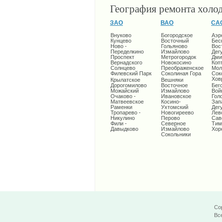
География ремонта холо
ЗАО
ВАО
СА
Внуково
Богородское
Аэр
Кунцево
Восточный
Бес
Ново -
Гольяново
Вос
Переделкино
Измайлово
Дег
Проспект
Метрогородок
Дми
Вернадского
Новокосино
Коп
Солнцево
Преображенское
Мол
Филевский Парк
Соколиная Гора
Сок
Хов
Крылатское
Вешняки
Дорогомилово
Восточное
Бег
Можайский
Измайлово
Вой
Очаково -
Ивановское
Гол
Матвеевское
Косино-
Зап
Раменки
Ухтомский
Дег
Тропарево -
Новогиреево
Лев
Никулино
Перово
Сав
Фили -
Северное
Тим
Давыдково
Измайлово
Хор
Сокольники
Cop
Вс