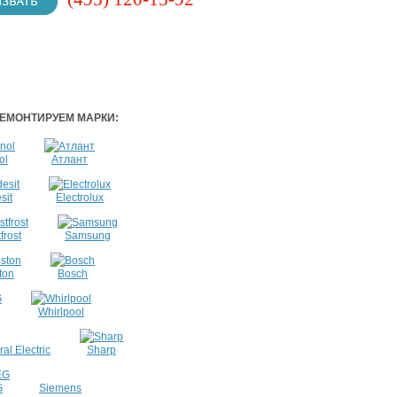
ЕМОНТИРУЕМ МАРКИ:
ol
Атлант
sit
Electrolux
frost
Samsung
ton
Bosch
Whirlpool
al Electric
Sharp
G
Siemens