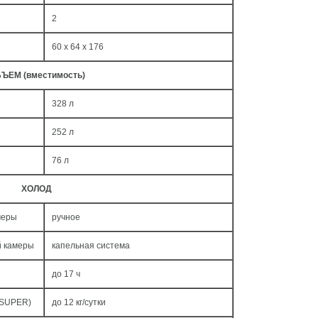
2
60 x 64 x 176
ЪЕМ (вместимость)
328 л
252 л
76 л
ХОЛОД
меры
ручное
й камеры
капельная система
до 17 ч
 SUPER)
до 12 кг/cутки