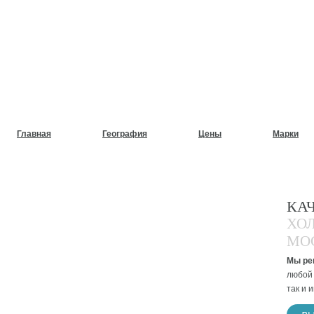
НУЖЕН СРОЧНЫЙ РЕМОНТ
ХОЛОДИЛЬНИКОВ НА ДОМ
Главная
География
Цены
Марки
КА
ХО
МО
Мы ре
любой 
так и 