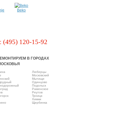
nje
Beko
: (495) 120-15-92
ЕМОНТИРУЕМ В ГОРОДАХ
МОСКОВЬЯ
иха
Люберцы
e
Московский
инский
Мытищи
прудный
Одинцово
нодорожный
Подольск
оград
Раменское
ев
Реутов
горск
Троицк
Химки
рино
Щербинка