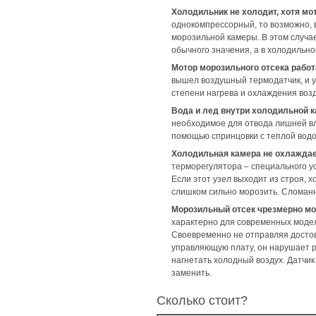
Холодильник не холодит, хотя мо
однокомпрессорный, то возможно, 
морозильной камеры. В этом случа
обычного значения, а в холодильно
Мотор морозильного отсека работ
вышел воздушный термодатчик, и 
степени нагрева и охлаждения возд
Вода и лед внутри холодильной 
необходимое для отвода лишней вл
помощью спринцовки с теплой водо
Холодильная камера не охлаждает
терморегулятора – специального ус
Если этот узел выходит из строя, 
слишком сильно морозить. Сломанн
Морозильный отсек чрезмерно мо
характерно для современных модел
Своевременно не отправляя досто
управляющую плату, он нарушает р
нагнетать холодный воздух. Датчик
заменить.
Сколько стоит?