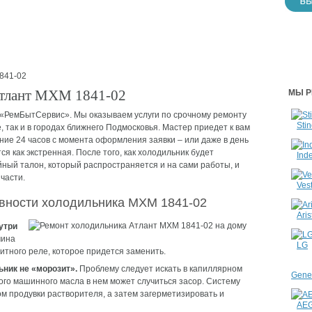
841-02
Атлант МХМ 1841-02
МЫ Р
 «РемБытСервис». Мы оказываем услуги по срочному ремонту
Stin
, так и в городах ближнего Подмосковья. Мастер приедет к вам
ение 24 часов с момента оформления заявки – или даже в день
я как экстренная. После того, как холодильник будет
Inde
ный талон, который распространяется и на сами работы, и
части.
Vest
вности холодильника МХМ 1841-02
Aris
утри
чина
LG
итного реле, которое придется заменить.
ьник не «морозит».
Проблему следует искать в капиллярном
Gener
ого машинного масла в нем может случиться засор. Систему
м продувки растворителя, а затем загерметизировать и
AE