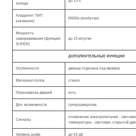
до 15 ч
холода
Хладагент ТИП
R600a (изобутан)
(название)
Мощность
замораживания (функция
до 15 кг/cутки
SUPER)
ДОПОЛНИТЕЛЬНЫЕ ФУНКЦИИ
Особенности
дверца отделана под мрамор
Материал полок
стекло
Перенавеска дверей
есть
Доп. возможности
суперзаморозка
отключения электропитания - светова
Сигналы
температуры - световая, открытой две
Уровень шума
до 43 дБ