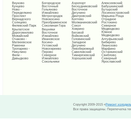
Внуково
Богородское
Аэропорт
Алексеевский
Кунцево
Восточный
Бескудниковский
Бабушкинский
Ново -
Гольяново
Восточное
Бутырский
Переделкино
Измайлово
Дегунино
Лосиноостровский
Проспект
Метрогородок
Дмитровский
Марьина Роща
Вернадского
Новокосино
Коптево
Отрадное
Солнцево
Преображенское
Молжаниновский
Ростокино
Филевский Парк
Соколиная Гора
Сокол
Северное
Ховрино
Медведково
Крылатское
Вешняки
Южное
Дорогомилово
Восточное
Беговой
Медведково
Можайский
Измайлово
Войковский
Очаково -
Ивановское
Головинский
Алтуфьевский
Матвеевское
Косино-
Западное
Бибирево
Раменки
Ухтомский
Дегунино
Лианозово
Тропарево -
Новогиреево
Левобережный
Марфино
Никулино
Перово
Савеловский
Останкинский
Фили -
Северное
Тимирязевский
Свиблово
Давыдково
Измайлово
Хорошевский
Северный
Сокольники
Ярославский
Copyright 2009-2015 «
Ремонт холодил
Все права защищены. Перепечатка тек